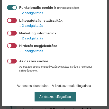
Funkcionális cookie-k
(mindig szükséges)
2 szolgáltatás
Látogatotsági statisztikák
2 szolgáltatás
Bakancslista: SÖR -
Világkalandor -
Marketing információk
1000...
Motoros...
2 szolgáltatás
Justin Kennedy
Dobos Zoltán
23,90 €
14,90 €
Hirdetés megjelenítése
26,29 €
17,14 €
1 szolgáltatás
Az összes cookie
Az összes cookie engedélyezése/letiltása, kivéve a feltétlenül
szükségeseket.
Cookies
Miért regisztráljon az oldalunkon?
Az összes elutasítása
A kiválasztottak elfogadása
Az összes elfogadása
Könyvet keres?
Nem találja? Bízza ránk kedvenc