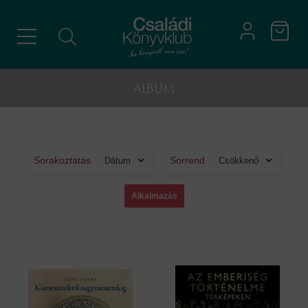
ALBUM
Sorakoztatás
Sorrend