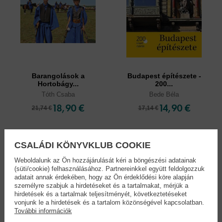
Barangolások a
Budapest építészete -
Hortobágy...
200...
Tóth Csaba
Bede Béla
18,90 €
14,90 €
21,74 €
17,14 €
CSALÁDI KÖNYVKLUB COOKIE
Weboldalunk az Ön hozzájárulását kéri a böngészési adatainak
(süti/cookie) felhasználásához. Partnereinkkel együtt feldolgozzuk
adatait annak érdekében, hogy az Ön érdeklődési köre alapján
személyre szabjuk a hirdetéseket és a tartalmakat, mérjük a
hirdetések és a tartalmak teljesítményét, következtetéseket
vonjunk le a hirdetések és a tartalom közönségével kapcsolatban.
További információk