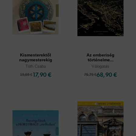
Kismesterektől
Az emberiség
nagymesterekig
történelme...
Tóth Csaba
Válogatás
17,90 €
68,90 €
19,69 €
75,79 €