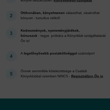
könyve beszerzését!
Könyvkereső-szolgálat
Otthonában, kényelmesen
választhat, vásárolhat
könyvet - tumultus nélkül!
Kedvezmények, nyereményjátékok,
bónuszok
- tegye próbára a Könyvklub szolgáltatását
Ön is!
A
legelőnyösebb postaköltséggel
számoljon!
Önnek semmiféle kötelezettsége a Családi
Könyvklubbal szemben NINCS -
Regisztráljon Ön is