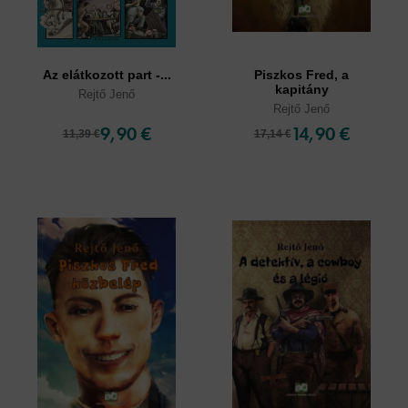
Az elátkozott part -...
Piszkos Fred, a
kapitány
Rejtő Jenő
Rejtő Jenő
9,90 €
14,90 €
11,39 €
17,14 €