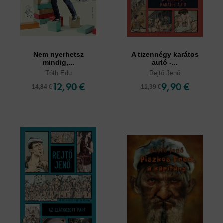
Nem nyerhetsz
A tizennégy karátos
mindig,...
autó -...
Tóth Edu
Rejtő Jenő
12,90 €
9,90 €
14,84 €
11,39 €