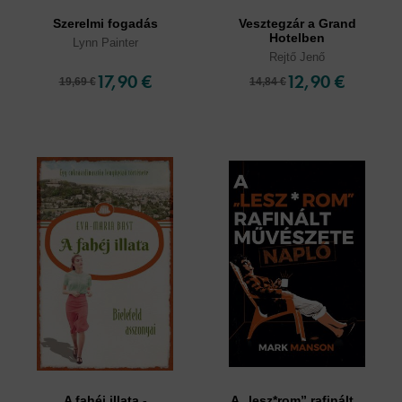
Szerelmi fogadás
Vesztegzár a Grand
Hotelben
Lynn Painter
Rejtő Jenő
17,90 €
12,90 €
19,69 €
14,84 €
A fahéj illata -
A „lesz*rom” rafinált...