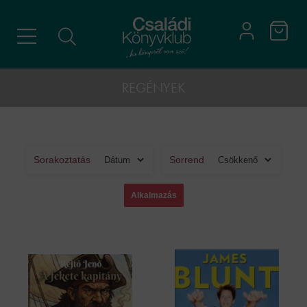
REGÉNYEK
Sorakoztatás
Sorrend