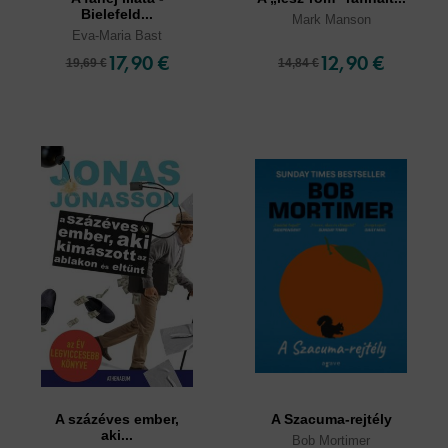
Bielefeld...
Mark Manson
Eva-Maria Bast
17,90 €
12,90 €
19,69 €
14,84 €
A százéves ember,
A Szacuma-rejtély
aki...
Bob Mortimer