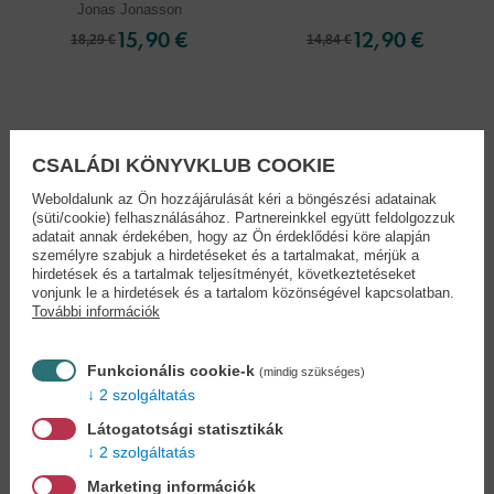
Jonas Jonasson
15,90 €
12,90 €
18,29 €
14,84 €
CSALÁDI KÖNYVKLUB COOKIE
Weboldalunk az Ön hozzájárulását kéri a böngészési adatainak
(süti/cookie) felhasználásához. Partnereinkkel együtt feldolgozzuk
adatait annak érdekében, hogy az Ön érdeklődési köre alapján
személyre szabjuk a hirdetéseket és a tartalmakat, mérjük a
hirdetések és a tartalmak teljesítményét, következtetéseket
vonjunk le a hirdetések és a tartalom közönségével kapcsolatban.
További információk
Funkcionális cookie-k
(mindig szükséges)
2 szolgáltatás
Látogatotsági statisztikák
Ezen egy éjszaka
Gyilkos Anders és
barátai...
2 szolgáltatás
Rejtő Jenő
Jonas Jonasson
Marketing információk