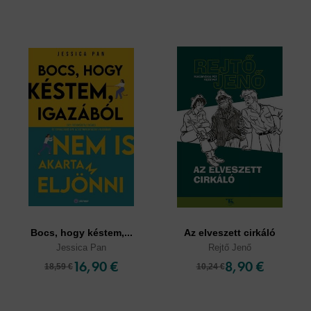
Bocs, hogy késtem,...
Az elveszett cirkáló
Jessica Pan
Rejtő Jenő
16,90 €
8,90 €
18,59 €
10,24 €