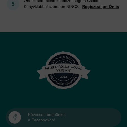
Önnek semmiféle kötelezettsége a Családi
Könyvklubbal szemben NINCS -
Regisztráljon Ön is
Kövessen bennünket
a Facebookon!