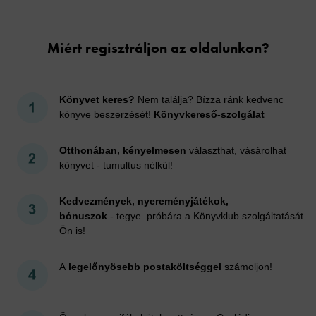
Cookies
Miért regisztráljon az oldalunkon?
Könyvet keres?
Nem találja? Bízza ránk kedvenc
könyve beszerzését!
Könyvkereső-szolgálat
Otthonában, kényelmesen
választhat, vásárolhat
könyvet - tumultus nélkül!
Kedvezmények, nyereményjátékok,
bónuszok
- tegye próbára a Könyvklub szolgáltatását
Ön is!
A
legelőnyösebb postaköltséggel
számoljon!