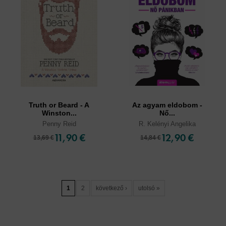
Truth or Beard - A
Az agyam eldobom -
Winston...
Nő...
Penny Reid
R. Kelényi Angelika
11,90 €
12,90 €
13,69 €
14,84 €
1
2
következő ›
utolsó »