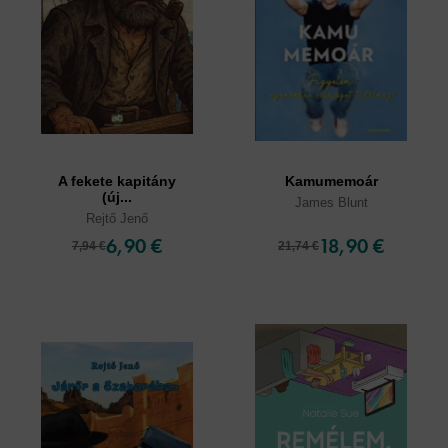
A fekete kapitány
Kamumemoár
(új...
James Blunt
Rejtő Jenő
6,90 €
18,90 €
7,94 €
21,74 €