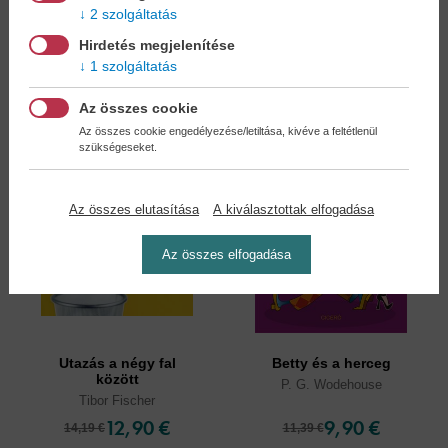
6,90 €
17,90 €
7,94 €
20,59 €
2 szolgáltatás
Hirdetés megjelenítése
1 szolgáltatás
Az összes cookie
Az összes cookie engedélyezése/letiltása, kivéve a feltétlenül
szükségeseket.
Az összes elutasítása
A kiválasztottak elfogadása
Az összes elfogadása
Utazás a négy fal
Betty és a herceg
között
P. G. Wodehouse
Tibor Fischer
12,90 €
9,90 €
14,19 €
11,39 €