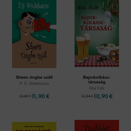
Sheen ringbe száll
Bajorkolbász-
társaság
P. G. Wodehouse
Rita Falk
11,90 €
10,90 €
13,69 €
12,54 €