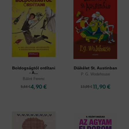
Boldogságtól ordítani
Diákélet St. Austinban
- A...
P. G. Wodehouse
Bálint Ferenc
4,90 €
11,90 €
5,64 €
13,09 €