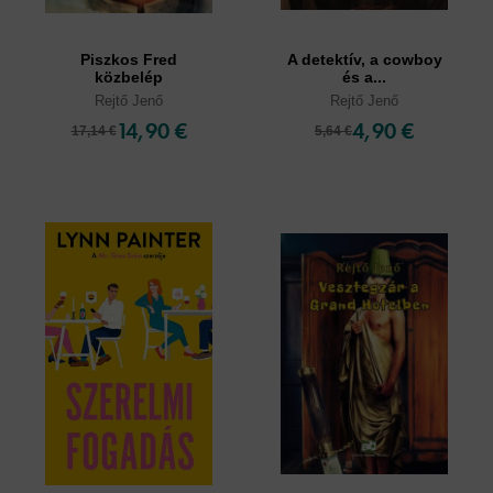
Piszkos Fred
A detektív, a cowboy
közbelép
és a...
Rejtő Jenő
Rejtő Jenő
14,90 €
4,90 €
17,14 €
5,64 €