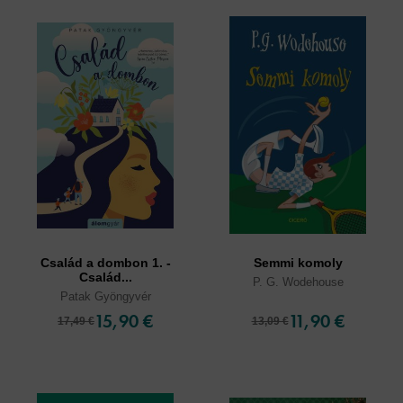
Család a dombon 1. -
Semmi komoly
Család...
P. G. Wodehouse
Patak Gyöngyvér
15,90 €
11,90 €
17,49 €
13,09 €