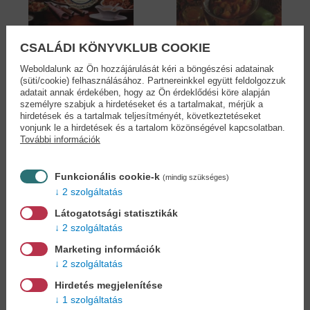
CSALÁDI KÖNYVKLUB COOKIE
Weboldalunk az Ön hozzájárulását kéri a böngészési adatainak
(süti/cookie) felhasználásához. Partnereinkkel együtt feldolgozzuk
Kis magyar
HAGYOMÁNYOS
adatait annak érdekében, hogy az Ön érdeklődési köre alapján
szakácskönyv -...
MAGYAR KONYHA...
személyre szabjuk a hirdetéseket és a tartalmakat, mérjük a
Gundel Károly
Hargitai György
hirdetések és a tartalmak teljesítményét, következtetéseket
5,90 €
8,90 €
vonjunk le a hirdetések és a tartalom közönségével kapcsolatban.
6,79 €
10,24 €
További információk
Funkcionális cookie-k
(mindig szükséges)
2 szolgáltatás
Cookies
Látogatotsági statisztikák
2 szolgáltatás
Miért regisztráljon az oldalunkon?
Marketing információk
2 szolgáltatás
Hirdetés megjelenítése
Könyvet keres?
Nem találja? Bízza ránk kedvenc
1 szolgáltatás