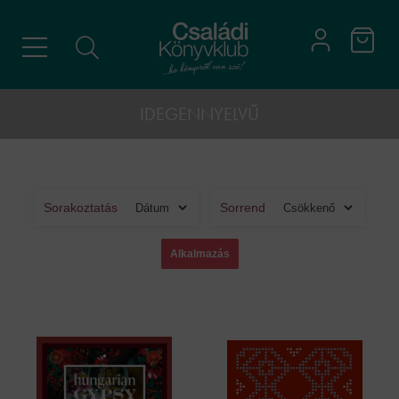
IDEGENNYELVŰ
Sorakoztatás
Sorrend