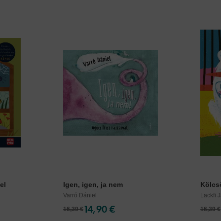
el
Igen, igen, ja nem
Kölcs
Varró Dániel
Lackfi 
14,90 €
16,39 €
16,39 €