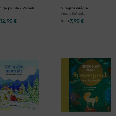
iga palota - Versek
Virágról virágra
Angela Kočonda
12,90 €
7,90 €
9,09 €