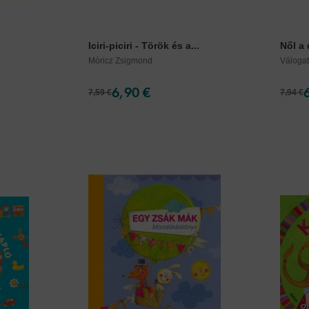
Iciri-piciri - Török és a...
Nől a d
Móricz Zsigmond
Váloga
6,90 €
7,59 €
7,94 €