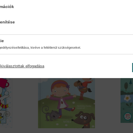
Tamkó Sirató Károly
Váloga
rmációk
15,90 €
18,29 €
13,69 €
lenítése
ie
délyezése/letiltása, kivéve a feltétlenül szükségeseket.
kiválasztottak elfogadása