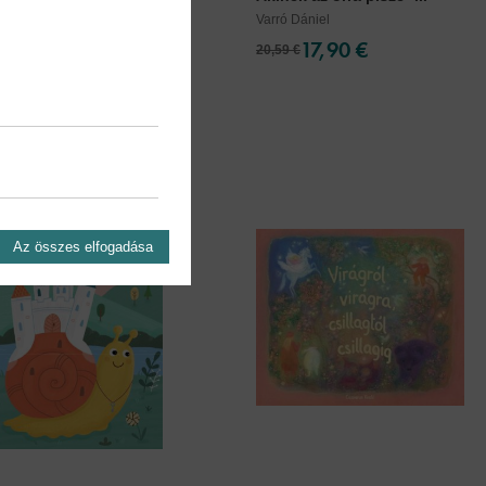
tás
Varró Dániel
11,90 €
17,90 €
20,59 €
Az összes elfogadása