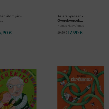
ér, álom jár -...
Az aranyecset -
Gyerekversek...
tás
Nemes Nagy Ágnes
6,90 €
17,90 €
19,69 €