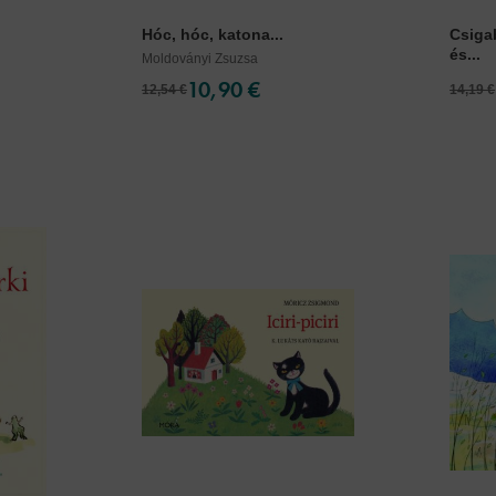
Hóc, hóc, katona...
Csigab
és...
Moldoványi Zsuzsa
10,90 €
12,54 €
14,19 €