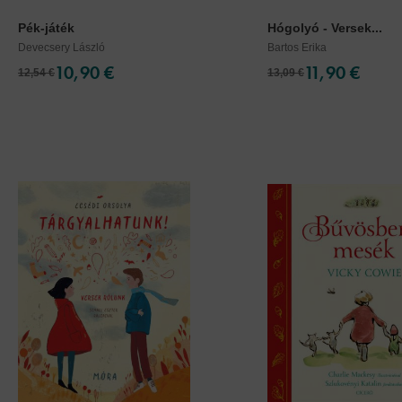
Pék-játék
Hógolyó - Versek...
Devecsery László
Bartos Erika
10,90 €
11,90 €
12,54 €
13,09 €