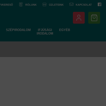
NYVKERESŐ
RÓLUNK
ÜZLETEINK
KAPCSOLAT
SZÉPIRODALOM
IFJÚSÁGI
EGYÉB
IRODALOM