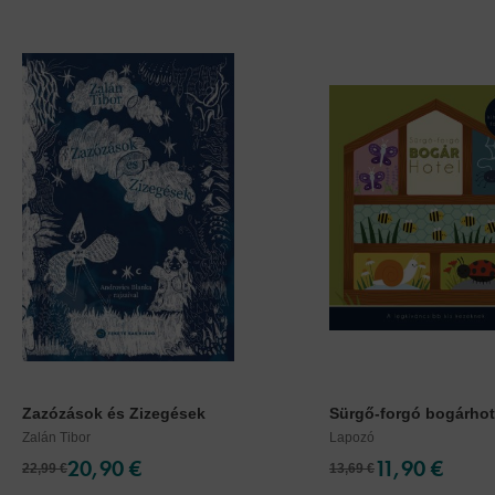
Zazózások és Zizegések
Sürgő-forgó bogárhot
Zalán Tibor
Lapozó
20,90 €
11,90 €
22,99 €
13,69 €