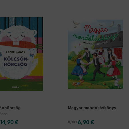
önhörcsög
Magyar mondókáskönyv
János
14,90 €
6,90 €
8,90 €