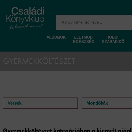
ALBUMOK
ÉLETMÓD,
HOBBI,
EGÉSZSÉG
SZABADIDŐ
GYERMEKKÖLTÉSZET
Versek
Mondókák
Gyermekköltészet kategóriában a kiemelt aján