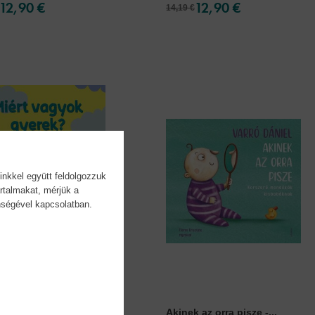
12,90 €
12,90 €
14,19 €
inkkel együtt feldolgozzuk
rtalmakat, mérjük a
önségével kapcsolatban.
vagyok gyerek? -...
Akinek az orra pisze -...