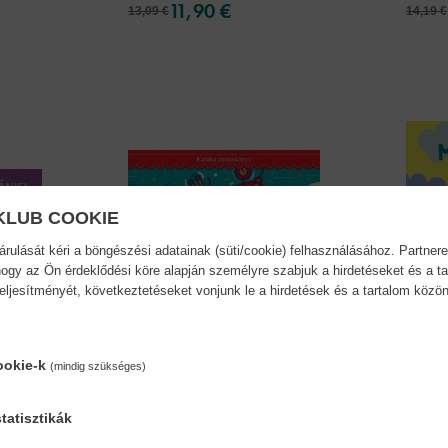
11,90 €
13,09 €
14,19 €
KLUB COOKIE
ulását kéri a böngészési adatainak (süti/cookie) felhasználásához. Partnere
ogy az Ön érdeklődési köre alapján személyre szabjuk a hirdetéseket és a ta
teljesítményét, következtetéseket vonjunk le a hirdetések és a tartalom köz
ookie-k
(mindig szükséges)
tatisztikák
Tengerecki Pál - Kaláka...
Miért 