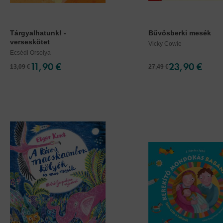
Tárgyalhatunk! -
Bűvösberki mesék
verseskötet
Vicky Cowie
Ecsédi Orsolya
11,90 €
23,90 €
13,09 €
27,49 €