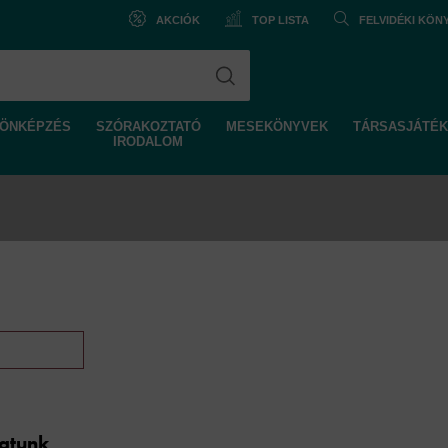
AKCIÓK
TOP LISTA
FELVIDÉKI KÖ
ÖNKÉPZÉS
SZÓRAKOZTATÓ
MESEKÖNYVEK
TÁRSASJÁTÉK
IRODALOM
latunk