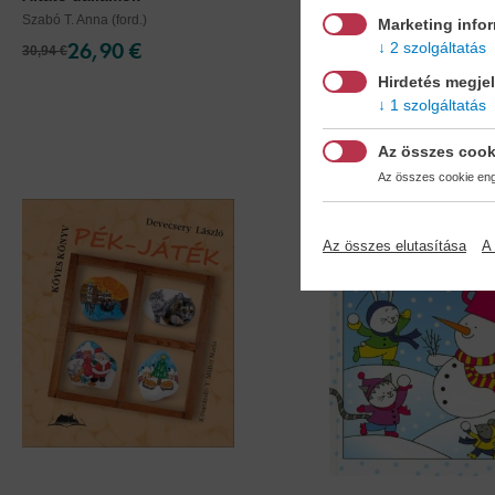
Szabó T. Anna (ford.)
Varró Dániel
Marketing info
26,90 €
12,90 €
2 szolgáltatás
30,94 €
15,49 €
Hirdetés megje
1 szolgáltatás
Az összes cook
Az összes cookie enge
Az összes elutasítása
A 