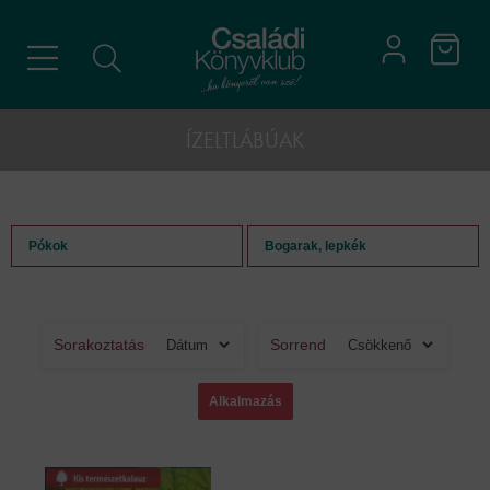
ÍZELTLÁBÚAK
Pókok
Bogarak, lepkék
Sorakoztatás
Sorrend