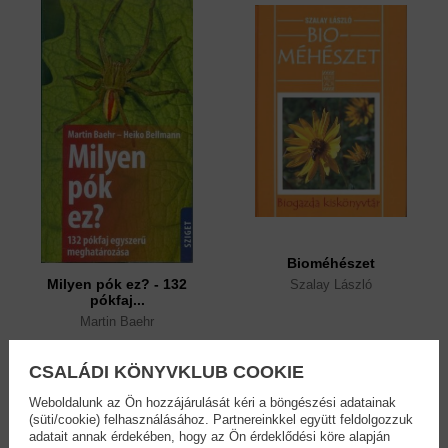
Bioméhészet
Milyen pók ez? - 132
Szalay László
pókfaj...
Martin Baehr
5,90 €
8,90 €
6,79 €
10,24 €
CSALÁDI KÖNYVKLUB COOKIE
Weboldalunk az Ön hozzájárulását kéri a böngészési adatainak
(süti/cookie) felhasználásához. Partnereinkkel együtt feldolgozzuk
adatait annak érdekében, hogy az Ön érdeklődési köre alapján