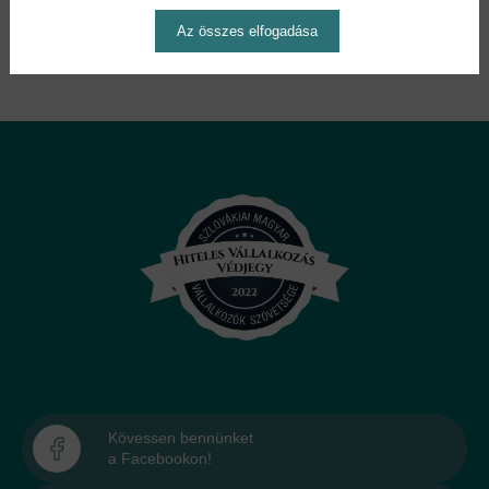
Könyvklubbal szemben NINCS -
Regisztráljon Ön is
Az összes elfogadása
Kövessen bennünket
a Facebookon!