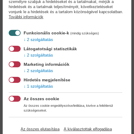
Cookies
személyre szabjuk a hirdetéseket és a tartalmakat, mérjük a
hirdetések és a tartalmak teljesítményét, következtetéseket
vonjunk le a hirdetések és a tartalom közönségével kapcsolatban.
További információk
Miért regisztráljon az oldalunkon?
Funkcionális cookie-k
(mindig szükséges)
2 szolgáltatás
Könyvet keres?
Nem találja? Bízza ránk kedvenc
könyve beszerzését!
Könyvkereső-szolgálat
Látogatotsági statisztikák
2 szolgáltatás
Otthonában, kényelmesen
választhat, vásárolhat
Marketing információk
könyvet - tumultus nélkül!
2 szolgáltatás
Hirdetés megjelenítése
Kedvezmények, nyereményjátékok,
1 szolgáltatás
bónuszok
- tegye próbára a Könyvklub szolgáltatását
Ön is!
Az összes cookie
Az összes cookie engedélyezése/letiltása, kivéve a feltétlenül
szükségeseket.
A
legelőnyösebb postaköltséggel
számoljon!
Az összes elutasítása
A kiválasztottak elfogadása
Önnek semmiféle kötelezettsége a Családi