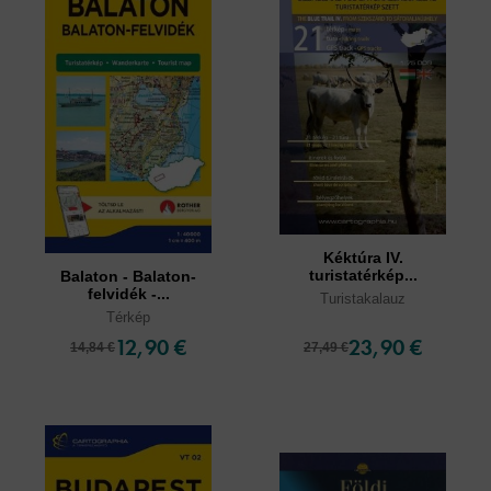
Kéktúra IV.
turistatérkép...
Balaton - Balaton-
felvidék -...
Turistakalauz
Térkép
12,90 €
23,90 €
14,84 €
27,49 €