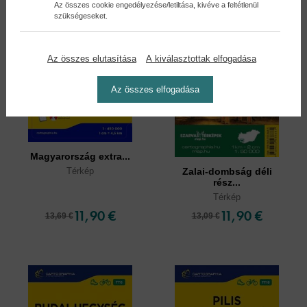
Az összes cookie engedélyezése/letiltása, kivéve a feltétlenül
szükségeseket.
Az összes elutasítása
A kiválasztottak elfogadása
Az összes elfogadása
Magyarország extra...
Térkép
Zalai-dombság déli
rész...
Térkép
11,90 €
11,90 €
13,69 €
13,09 €