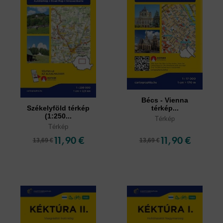
Bécs - Vienna
Székelyföld térkép
térkép...
(1:250...
Térkép
Térkép
11,90 €
11,90 €
13,69 €
13,69 €