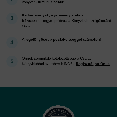
könyvet - tumultus nélkül!
Kedvezmények, nyereményjátékok,
bónuszok
- tegye próbára a Könyvklub szolgáltatását
Ön is!
A
legelőnyösebb postaköltséggel
számoljon!
Önnek semmiféle kötelezettsége a Családi
Könyvklubbal szemben NINCS -
Regisztráljon Ön is