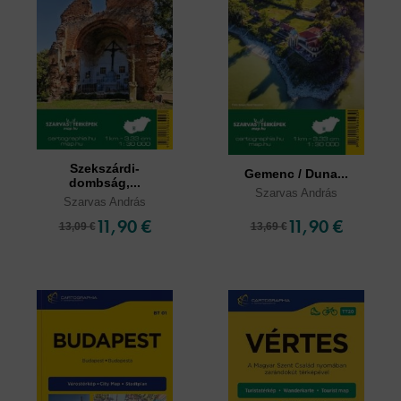
Szekszárdi-
Gemenc / Duna...
dombság,...
Szarvas András
Szarvas András
11,90 €
11,90 €
13,09 €
13,69 €