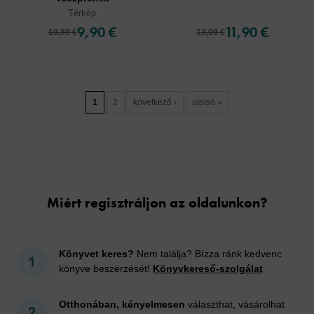
Térkép
9,90 €
11,90 €
10,89 €
13,09 €
1
2
következő ›
utolsó »
Cookies
Miért regisztráljon az oldalunkon?
Könyvet keres?
Nem találja? Bízza ránk kedvenc
könyve beszerzését!
Könyvkereső-szolgálat
Otthonában, kényelmesen
választhat, vásárolhat