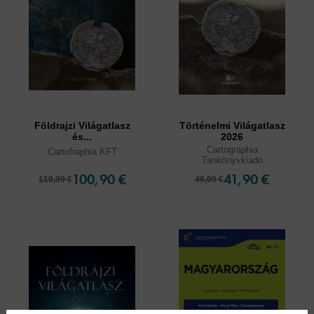
Földrajzi Világatlasz
Történelmi Világatlasz
és...
2026
Cartographia
Cartofraphia KFT
Tankönyvkiadó
100,90 €
41,90 €
110,99 €
46,09 €