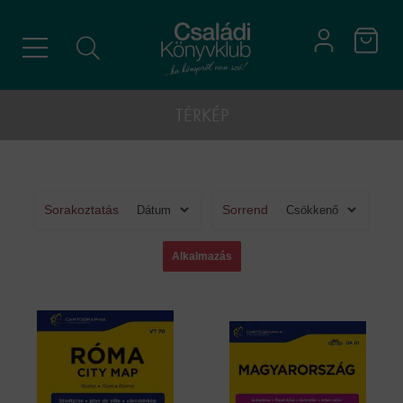
TÉRKÉP
Sorakoztatás
Sorrend