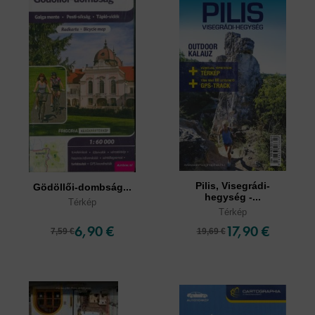
Pilis, Visegrádi-
Gödöllői-dombság...
hegység -...
Térkép
Térkép
6,90 €
17,90 €
7,59 €
19,69 €