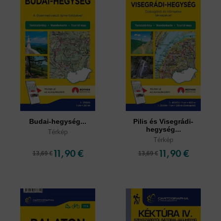
Budai-hegység...
Pilis és Visegrádi-
hegység...
Térkép
Térkép
11,90 €
11,90 €
13,69 €
13,69 €