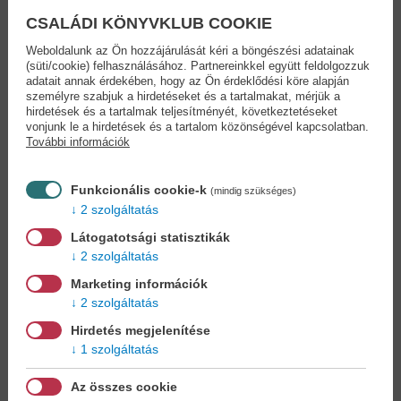
CSALÁDI KÖNYVKLUB COOKIE
Weboldalunk az Ön hozzájárulását kéri a böngészési adatainak
(süti/cookie) felhasználásához. Partnereinkkel együtt feldolgozzuk
adatait annak érdekében, hogy az Ön érdeklődési köre alapján
személyre szabjuk a hirdetéseket és a tartalmakat, mérjük a
hirdetések és a tartalmak teljesítményét, következtetéseket
vonjunk le a hirdetések és a tartalom közönségével kapcsolatban.
További információk
Földrajzi Világatlasz
2026
Cartofraphia KFT
Funkcionális cookie-k
(mindig szükséges)
Magyarország
2 szolgáltatás
comfort...
Térkép
Látogatotsági statisztikák
50,90 €
14,90 €
2 szolgáltatás
55,99 €
17,14 €
Marketing információk
2 szolgáltatás
Hirdetés megjelenítése
1 szolgáltatás
Az összes cookie