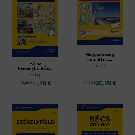
Magyarország
autóatlasz...
Róma
Térkép
keményborítós...
Térkép
11,90 €
20,90 €
13,09 €
22,99 €