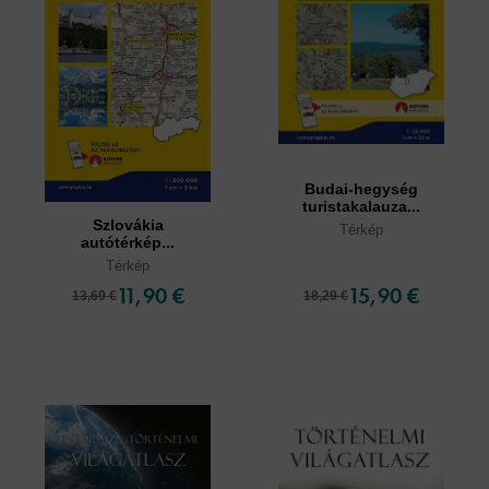
Budai-hegység
turistakalauza...
Szlovákia
Térkép
autótérkép...
Térkép
11,90 €
15,90 €
13,69 €
18,29 €