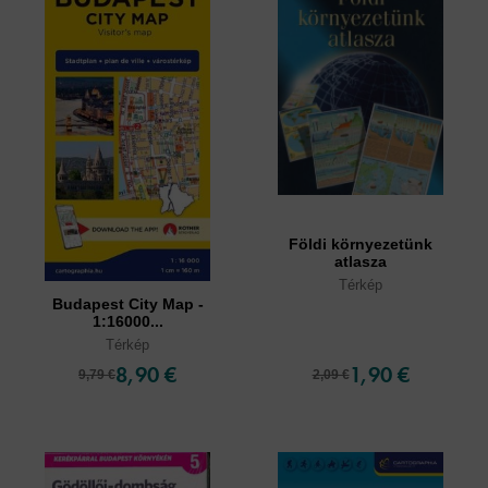
Földi környezetünk
atlasza
Térkép
Budapest City Map -
1:16000...
Térkép
8,90 €
1,90 €
9,79 €
2,09 €