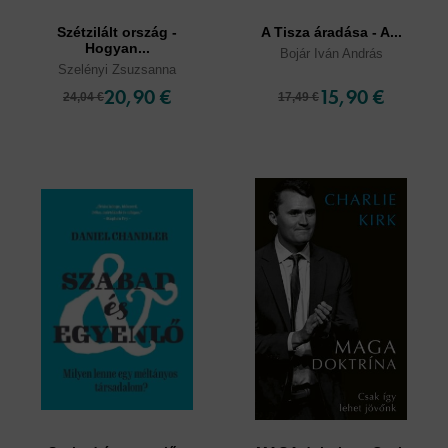
Szétzilált ország -
A Tisza áradása - A...
Hogyan...
Bojár Iván András
Szelényi Zsuzsanna
20,90 €
15,90 €
24,04 €
17,49 €