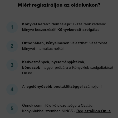
Miért regisztráljon az oldalunkon?
Könyvet keres?
Nem találja? Bízza ránk kedvenc
könyve beszerzését!
Könyvkereső-szolgálat
Otthonában, kényelmesen
választhat, vásárolhat
könyvet - tumultus nélkül!
Kedvezmények, nyereményjátékok,
bónuszok
- tegye próbára a Könyvklub szolgáltatását
Ön is!
A
legelőnyösebb postaköltséggel
számoljon!
Önnek semmiféle kötelezettsége a Családi
Könyvklubbal szemben NINCS -
Regisztráljon Ön is