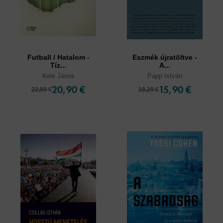
Futball / Hatalom -
Eszmék újratöltve -
Tíz...
A...
Kele János
Papp István
20,90 €
15,90 €
22,99 €
18,29 €