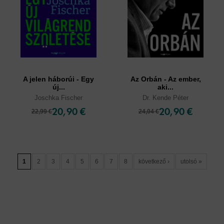
A jelen háborúi - Egy
Az Orbán - Az ember,
új...
aki...
Joschka Fischer
Dr. Kende Péter
20,90 €
20,90 €
22,99 €
24,04 €
1
2
3
4
5
6
7
8
következő ›
utolsó »
Cookies