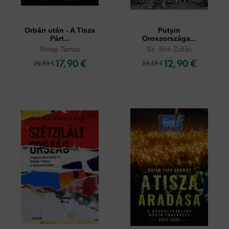
Orbán után - A Tisza
Putyin
Párt...
Oroszországa...
Rónay Tamás
Sz. Bíró Zoltán
17,90 €
12,90 €
20,59 €
14,19 €