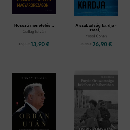
Hosszú menetelés...
A szabadság kardja -
Izrael,...
Csillag István
Yossi Cohen
13,90 €
26,90 €
15,99 €
29,59 €