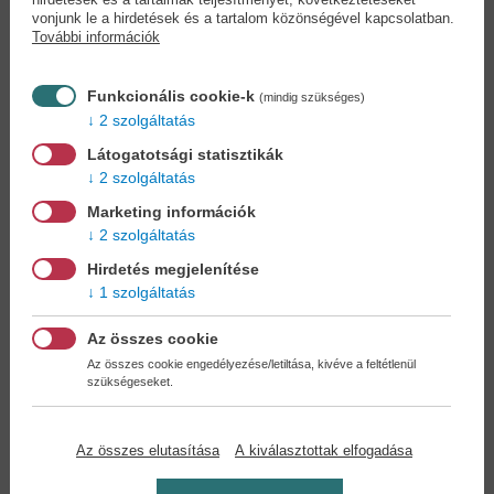
vonjunk le a hirdetések és a tartalom közönségével kapcsolatban.
További információk
Funkcionális cookie-k
(mindig szükséges)
2 szolgáltatás
Látogatotsági statisztikák
2 szolgáltatás
Marketing információk
2 szolgáltatás
Hirdetés megjelenítése
1 szolgáltatás
Az összes cookie
Az összes cookie engedélyezése/letiltása, kivéve a feltétlenül
Ahol a labda lesz -
A hatalom
szükségeseket.
Politikai...
háromszöge - Az...
G. Fodor Gábor
Alexander Stubb
8,90 €
18,90 €
10,24 €
20,79 €
Az összes elutasítása
A kiválasztottak elfogadása