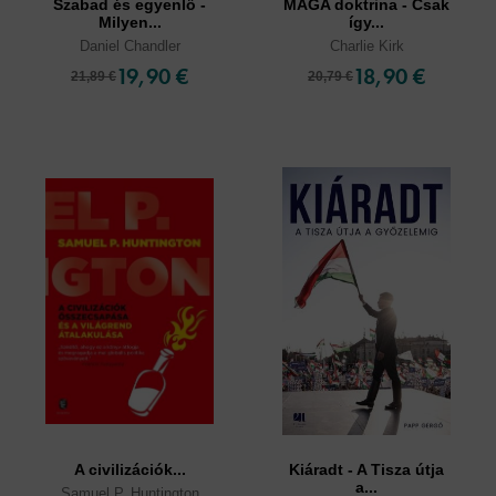
Szabad és egyenlő -
MAGA doktrina - Csak
Milyen...
így...
Daniel Chandler
Charlie Kirk
19,90 €
18,90 €
21,89 €
20,79 €
A civilizációk...
Kiáradt - A Tisza útja
a...
Samuel P. Huntington