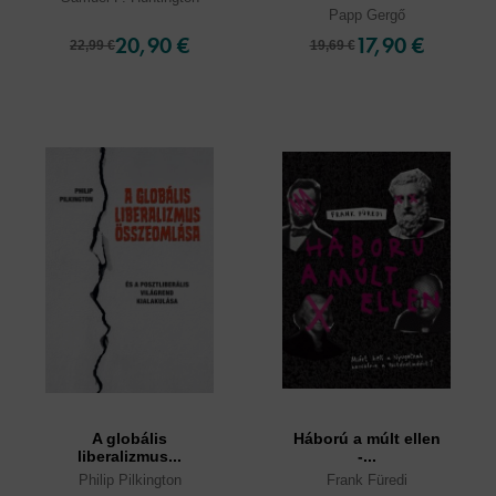
Papp Gergő
20,90 €
17,90 €
22,99 €
19,69 €
A globális
Háború a múlt ellen
liberalizmus...
-...
Philip Pilkington
Frank Füredi