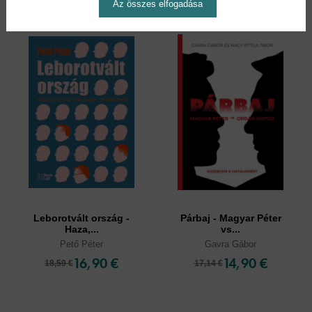
Az összes elfogadása
Leborotvált ország -
Párbaj - Magyar Péter
Haza,...
vs...
Pető Péter
Gavra Gábor
16,90 €
14,90 €
18,59 €
17,14 €