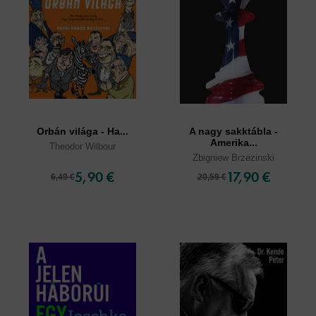
Orbán világa - Ha...
A nagy sakktábla -
Amerika...
Theodor Wilbour
Zbigniew Brzezinski
5,90 €
17,90 €
6,49 €
20,59 €