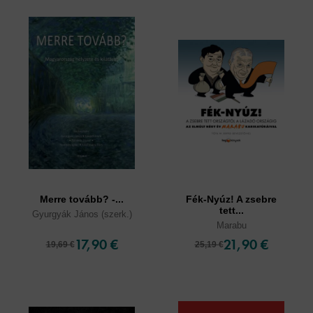
Merre tovább? -...
Fék-Nyúz! A zsebre
tett...
Gyurgyák János (szerk.)
Marabu
17,90 €
21,90 €
19,69 €
25,19 €