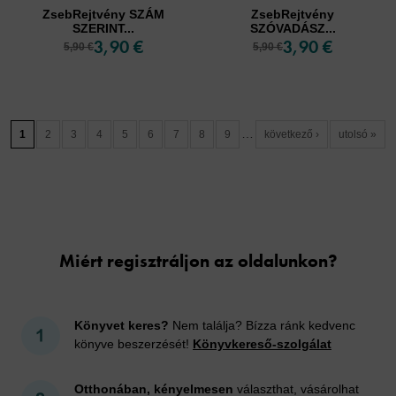
ZsebRejtvény SZÁM
ZsebRejtvény
SZERINT...
SZÓVADÁSZ...
3,90 €
3,90 €
5,90 €
5,90 €
…
1
2
3
4
5
6
7
8
9
következő ›
utolsó »
Cookies
Miért regisztráljon az oldalunkon?
Könyvet keres?
Nem találja? Bízza ránk kedvenc
könyve beszerzését!
Könyvkereső-szolgálat
Otthonában, kényelmesen
választhat, vásárolhat