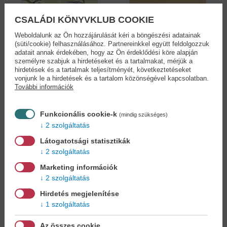
CSALÁDI KÖNYVKLUB COOKIE
Weboldalunk az Ön hozzájárulását kéri a böngészési adatainak
(süti/cookie) felhasználásához. Partnereinkkel együtt feldolgozzuk
adatait annak érdekében, hogy az Ön érdeklődési köre alapján
személyre szabjuk a hirdetéseket és a tartalmakat, mérjük a
hirdetések és a tartalmak teljesítményét, következtetéseket
vonjunk le a hirdetések és a tartalom közönségével kapcsolatban.
További információk
Funkcionális cookie-k
(mindig szükséges)
Rejtvénykönyv -
Körvonal -Mennyire
2 szolgáltatás
Dinók nagy...
ismersz?
16 - 99 év
Látogatotsági statisztikák
11,90 €
23,90 €
2 szolgáltatás
13,90 €
25,90 €
Marketing információk
2 szolgáltatás
Hirdetés megjelenítése
1 szolgáltatás
Az összes cookie