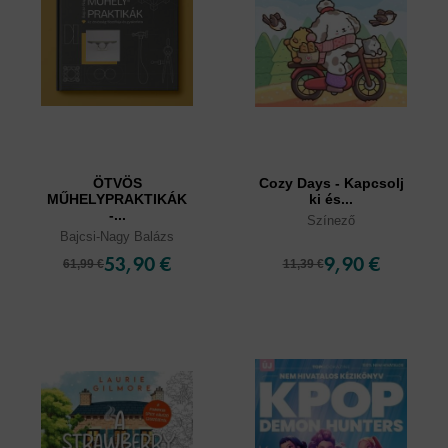
ÖTVÖS
Cozy Days - Kapcsolj
MŰHELYPRAKTIKÁK
ki és...
-...
Színező
Bajcsi-Nagy Balázs
53,90 €
9,90 €
61,99 €
11,39 €