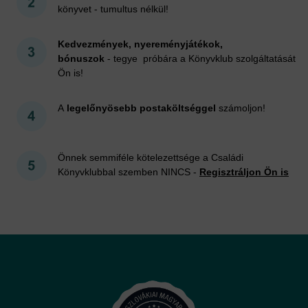
könyvet - tumultus nélkül!
Kedvezmények, nyereményjátékok,
bónuszok
- tegye próbára a Könyvklub szolgáltatását
Ön is!
A
legelőnyösebb postaköltséggel
számoljon!
Önnek semmiféle kötelezettsége a Családi
Könyvklubbal szemben NINCS -
Regisztráljon Ön is