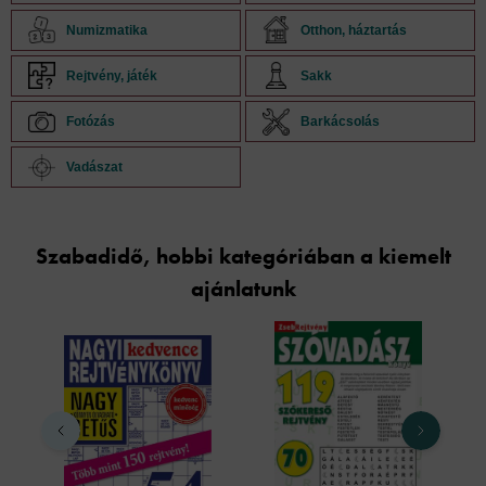
Numizmatika
Otthon, háztartás
Rejtvény, játék
Sakk
Fotózás
Barkácsolás
Vadászat
Szabadidő, hobbi kategóriában a kiemelt
ajánlatunk