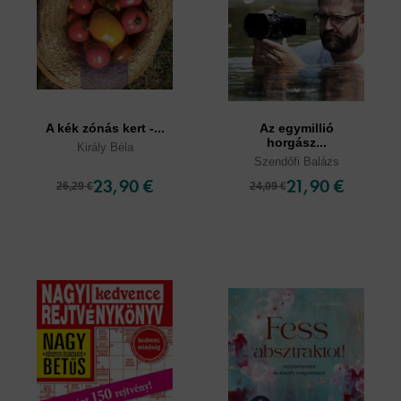
A kék zónás kert -...
Az egymillió
horgász...
Király Béla
Szendőfi Balázs
23,90 €
21,90 €
26,29 €
24,09 €