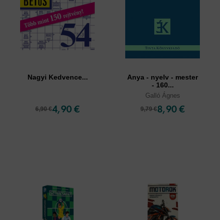
Nagyi Kedvence...
Anya - nyelv - mester
- 160...
Galló Ágnes
4,90 €
8,90 €
6,90 €
9,79 €