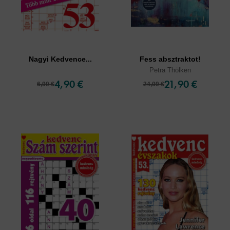
Nagyi Kedvence...
Fess absztraktot!
Petra Thölken
4,90 €
21,90 €
6,90 €
24,09 €