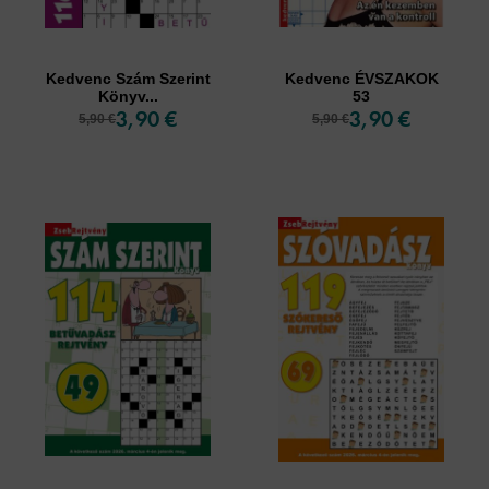
Kedvenc Szám Szerint
Kedvenc ÉVSZAKOK
Könyv...
53
3,90 €
3,90 €
5,90 €
5,90 €