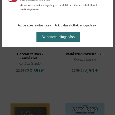
Az összes cookie engedélyezése/letiltása, kivéve a feltétlenül
szükségeseket.
Az összes elutasítása
A kiválasztottak elfogadása
Az összes elfogadása
Hatvan farkas -
Vadászüdvözlettel! -...
Természet...
Kovács László
Kertész Sándor
20,90 €
17,90 €
22,99 €
20,59 €