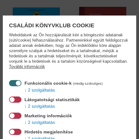
CSALÁDI KÖNYVKLUB COOKIE
Weboldalunk az Ön hozzájárulását kéri a böngészési adatainak
(süti/cookie) felhasználásához. Partnereinkkel együtt feldolgozzuk
adatait annak érdekében, hogy az Ön érdeklődési köre alapján
személyre szabjuk a hirdetéseket és a tartalmakat, mérjük a
hirdetések és a tartalmak teljesítményét, következtetéseket
vonjunk le a hirdetések és a tartalom közönségével kapcsolatban.
További információk
Funkcionális cookie-k
(mindig szükséges)
Adatelemzés
Adatelemzés R-ben
2 szolgáltatás
Pythonnal -...
-...
Látogatotsági statisztikák
John Paul Mueller
Bene Márton
2 szolgáltatás
23,90 €
22,90 €
26,29 €
25,19 €
Marketing információk
2 szolgáltatás
Hirdetés megjelenítése
1 szolgáltatás