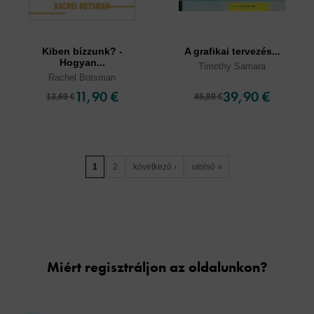
Kiben bízzunk? -
A grafikai tervezés...
Hogyan...
Timothy Samara
Rachel Botsman
11,90 €
39,90 €
13,69 €
45,89 €
1
2
következő ›
utolsó »
Cookies
Miért regisztráljon az oldalunkon?