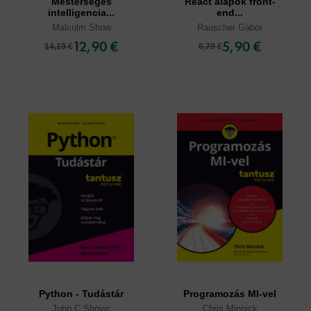
Mesterséges
React alapok front-
intelligencia...
end...
Malcolm Show
Rauscher Gábor
12,90 €
5,90 €
14,19 €
6,79 €
Python - Tudástár
Programozás MI-vel
John C Shovic
Chris Minnick