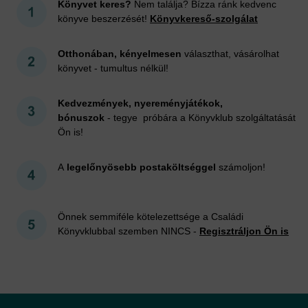
Könyvet keres?
Nem találja? Bízza ránk kedvenc
könyve beszerzését!
Könyvkereső-szolgálat
Otthonában, kényelmesen
választhat, vásárolhat
könyvet - tumultus nélkül!
Kedvezmények, nyereményjátékok,
bónuszok
- tegye próbára a Könyvklub szolgáltatását
Ön is!
A
legelőnyösebb postaköltséggel
számoljon!
Önnek semmiféle kötelezettsége a Családi
Könyvklubbal szemben NINCS -
Regisztráljon Ön is