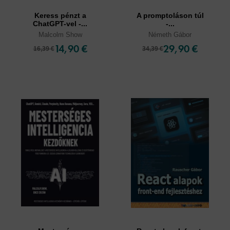
Keress pénzt a
A promptoláson túl
ChatGPT-vel -...
-...
Malcolm Show
Németh Gábor
14,90 €
29,90 €
16,39 €
34,39 €