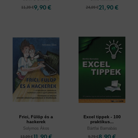
9,90 €
21,90 €
11,39 €
24,09 €
Frici, Fülöp és a
Excel tippek - 100
hackerek
praktikus...
Solymos Ákos
Bártfai Barnabás
11,90 €
8,90 €
13,09 €
9,79 €