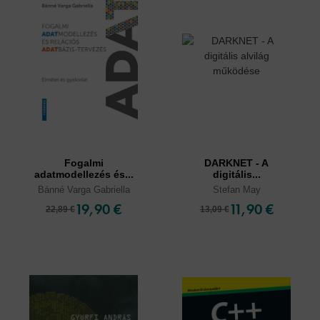
Fogalmi
DARKNET - A
adatmodellezés és...
digitális...
Bánné Varga Gabriella
Stefan May
19,90 €
11,90 €
22,89 €
13,09 €