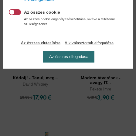
Az összes cookie
Az összes cookie engedélyezése/letiltása, kivéve a feltétlenül
szükségeseket.
Az összes elutasítása
A kiválasztottak elfogadása
Az összes elfogadása
Kódolj! - Tanulj meg...
Modern átverések -
avagy IT...
David Whitney
Fekete Imre
17,90 €
3,90 €
19,69 €
4,49 €