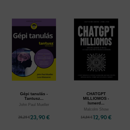
Gépi tanulás -
CHATGPT
Tantusz...
MILLIOMOS -
Ismerd...
John Paul Mueller
Malcolm Show
23,90 €
12,90 €
26,29 €
14,84 €