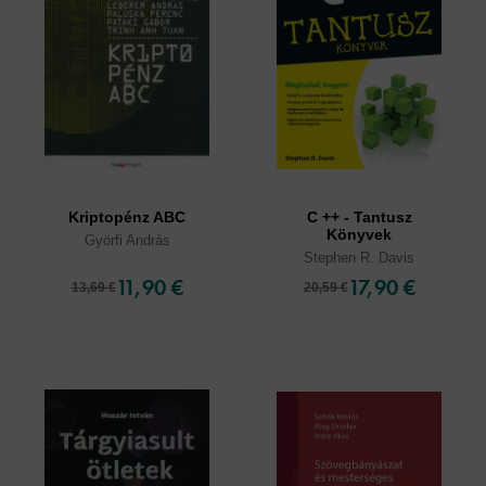
Kriptopénz ABC
C ++ - Tantusz
Könyvek
Györfi András
Stephen R. Davis
11,90 €
17,90 €
13,69 €
20,59 €