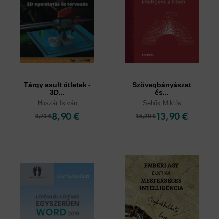
Tárgyiasult ötletek -
Szövegbányászat
3D...
és...
Huszár István
Sebők Miklós
8,90 €
13,90 €
9,79 €
15,29 €