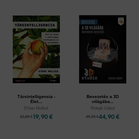
Társintelligencia -
Bevezetés a 3D
Élet...
világába...
Ethan Mollick
Ridegh Gábor
19,90 €
44,90 €
22,89 €
49,39 €