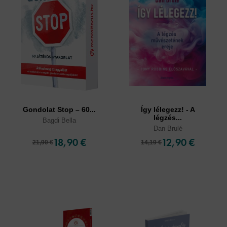
Gondolat Stop – 60...
Így lélegezz! - A
légzés...
Bagdi Bella
Dan Brulé
18,90 €
12,90 €
21,90 €
14,19 €