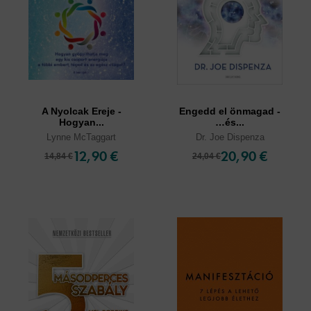
A Nyolcak Ereje -
Engedd el önmagad -
Hogyan...
…és...
Lynne McTaggart
Dr. Joe Dispenza
12,90 €
20,90 €
14,84 €
24,04 €