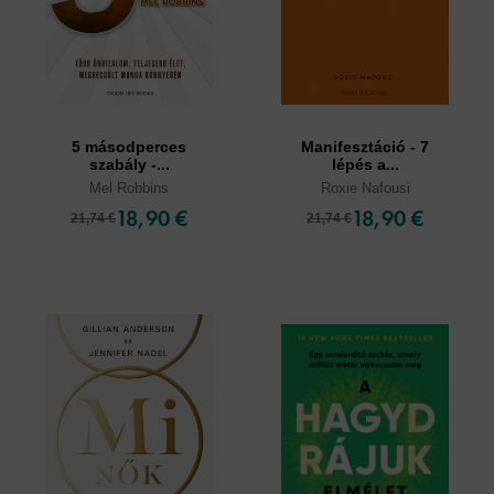
5 másodperces
Manifesztáció - 7
szabály -...
lépés a...
Mel Robbins
Roxie Nafousi
18,90 €
18,90 €
21,74 €
21,74 €