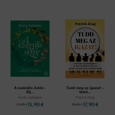
A szakrális évkör -
Tudd meg az igazat! -
Élj...
Vedd...
Kirsty Gallagher
Patrick King
15,90 €
17,90 €
17,49 €
19,69 €