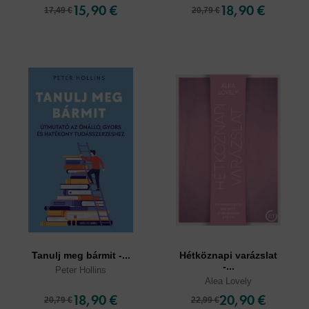
15,90 €
18,90 €
17,49 €
20,79 €
Tanulj meg bármit -...
Hétköznapi varázslat
-...
Peter Hollins
Alea Lovely
18,90 €
20,90 €
20,79 €
22,99 €