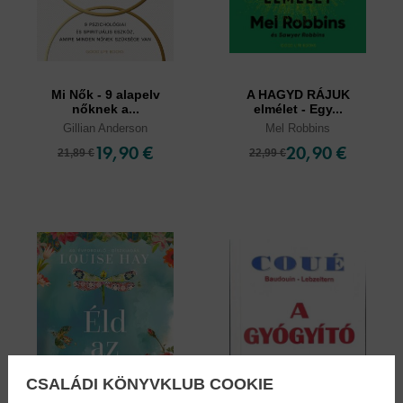
Mi Nők - 9 alapelv
A HAGYD RÁJUK
nőknek a...
elmélet - Egy...
Gillian Anderson
Mel Robbins
19,90 €
20,90 €
21,89 €
22,99 €
CSALÁDI KÖNYVKLUB COOKIE