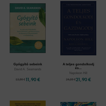
Gyógyító sebeink
A teljes gondolkodj
és...
David A. Seamands
Napoleon Hill
11,90 €
21,90 €
13,90 €
24,09 €