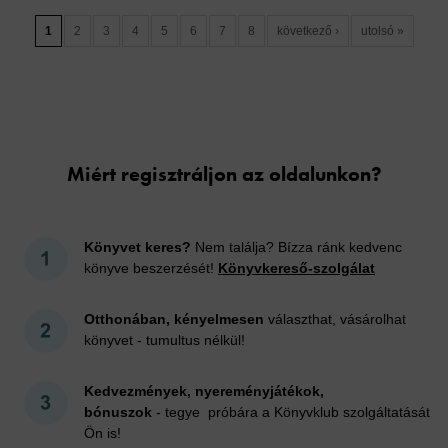
1
2
3
4
5
6
7
8
következő ›
utolsó »
Cookies
Miért regisztráljon az oldalunkon?
Könyvet keres?
Nem találja? Bízza ránk kedvenc
könyve beszerzését!
Könyvkereső-szolgálat
Otthonában, kényelmesen
választhat, vásárolhat
könyvet - tumultus nélkül!
Kedvezmények, nyereményjátékok,
bónuszok
- tegye próbára a Könyvklub szolgáltatását
Ön is!