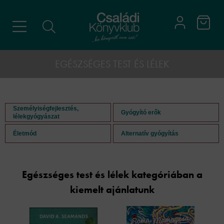
EGÉSZSÉGES TEST ÉS LÉLEK
Személyiségfejlesztés,
Gyógyító erők
lélekgyógyászat
Életmód
Alternatív gyógyítás
Egészséges test és lélek kategóriában a
kiemelt ajánlatunk