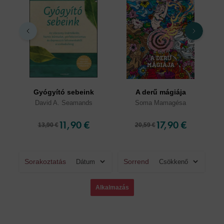
Gyógyító sebeink
A derű mágiája
David A. Seamands
Soma Mamagésa
11,90 €
17,90 €
13,90 €
20,59 €
Sorakoztatás
Sorrend