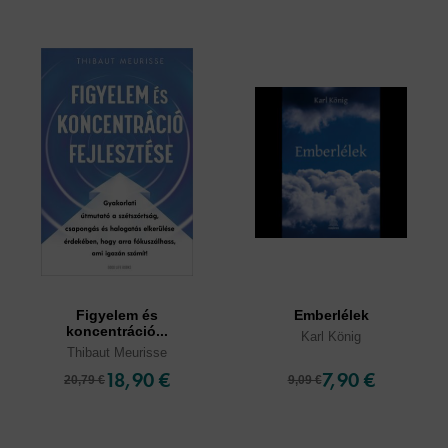
Figyelem és
Emberlélek
koncentráció...
Karl König
Thibaut Meurisse
18,90 €
7,90 €
20,79 €
9,09 €