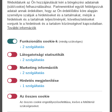
Weboldalunk az Ön hozzájárulását kéri a böngészési adatainak
(süti/cookie) felhasználásához. Partnereinkkel együtt feldolgozzuk
adatait annak érdekében, hogy az Ön érdeklődési köre alapján
személyre szabjuk a hirdetéseket és a tartalmakat, mérjük a
Éld az életed! - 40....
A gyógyító erő (új...
hirdetések és a tartalmak teljesítményét, következtetéseket
vonjunk le a hirdetések és a tartalom közönségével kapcsolatban.
Louise Hay
Emil Coué
További információk
21,90 €
15,90 €
25,19 €
18,29 €
Funkcionális cookie-k
(mindig szükséges)
2 szolgáltatás
Látogatotsági statisztikák
2 szolgáltatás
Marketing információk
2 szolgáltatás
Hirdetés megjelenítése
1 szolgáltatás
Az összes cookie
Az összes cookie engedélyezése/letiltása, kivéve a feltétlenül
szükségeseket.