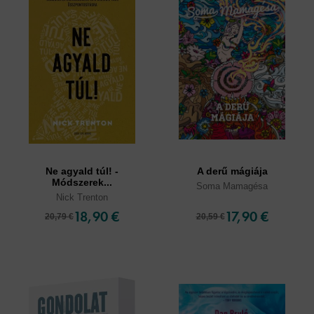
Ne agyald túl! -
A derű mágiája
Módszerek...
Soma Mamagésa
Nick Trenton
18,90 €
17,90 €
20,79 €
20,59 €