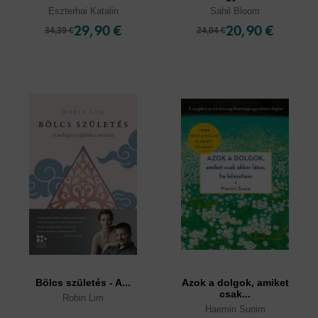
Eszterhai Katalin
Sahil Bloom
29,90 €
20,90 €
34,39 €
24,04 €
Bölcs születés - A...
Azok a dolgok, amiket
csak...
Robin Lim
Haemin Sunim