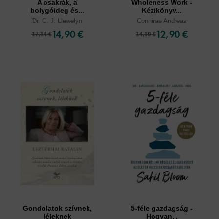
A csakrák, a
Wholeness Work -
bolygóideg és...
Kézikönyv...
Dr. C. J. Llewelyn
Connirae Andreas
14,90 €
12,90 €
17,14 €
14,19 €
Gondolatok szívnek,
5-féle gazdagság -
léleknek
Hogyan...