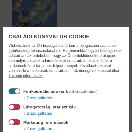
CSALÁDI KÖNYVKLUB COOKIE
Weboldalunk az Ön hozzájárulását kéri a böngészési adatainak
(süti/cookie) felhasználásához. Partnereinkkel együtt feldolgozzuk
adatait annak érdekében, hogy az Ön érdeklődési köre alapján
személyre szabjuk a hirdetéseket és a tartalmakat, mérjük a
hirdetések és a tartalmak teljesítményét, következtetéseket
Coolgolyók, cirmos
vonjunk le a hirdetések és a tartalom közönségével kapcsolatban.
cica és...
További információk
Heike Knoche
1,90 €
2,09 €
Funkcionális cookie-k
(mindig szükséges)
2 szolgáltatás
Látogatotsági statisztikák
2 szolgáltatás
Cookies
Marketing információk
2 szolgáltatás