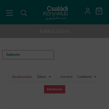
BARKÁCSOLÁS
Építkezés
Sorakoztatás
Sorrend