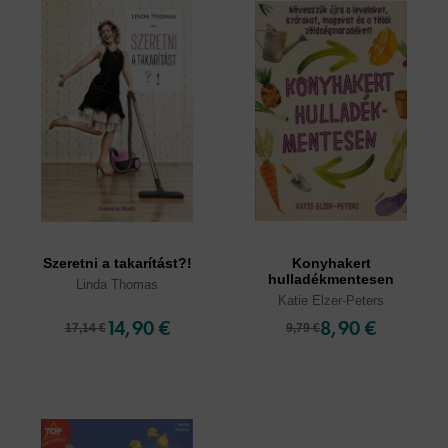
Szeretni a takarítást?!
Konyhakert
hulladékmentesen
Linda Thomas
Katie Elzer-Peters
14,90 €
8,90 €
17,14 €
9,79 €