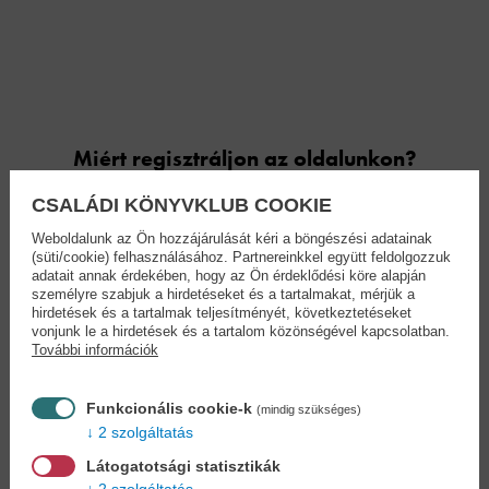
Miért regisztráljon az oldalunkon?
CSALÁDI KÖNYVKLUB COOKIE
Könyvet keres?
Nem találja? Bízza ránk kedvenc
Weboldalunk az Ön hozzájárulását kéri a böngészési adatainak
(süti/cookie) felhasználásához. Partnereinkkel együtt feldolgozzuk
könyve beszerzését!
Könyvkereső-szolgálat
adatait annak érdekében, hogy az Ön érdeklődési köre alapján
személyre szabjuk a hirdetéseket és a tartalmakat, mérjük a
hirdetések és a tartalmak teljesítményét, következtetéseket
Otthonában, kényelmesen
választhat, vásárolhat
vonjunk le a hirdetések és a tartalom közönségével kapcsolatban.
könyvet - tumultus nélkül!
További információk
Kedvezmények, nyereményjátékok,
Funkcionális cookie-k
(mindig szükséges)
bónuszok
- tegye próbára a Könyvklub szolgáltatását
2 szolgáltatás
Ön is!
Látogatotsági statisztikák