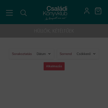
HÜLLŐK, KÉTÉLTŰEK
Sorakoztatás
Sorrend
Cookies