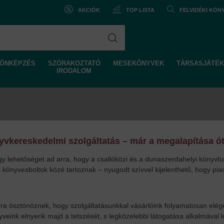
AKCIÓK
TOP LISTA
FELVIDÉKI KÖ
ÖNKÉPZÉS
SZÓRAKOZTATÓ
MESEKÖNYVEK
TÁRSASJÁTÉK
IRODALOM
vkereskedelmi szolgáltatás – már a megalapítása ót
y lehetőséget ad arra, hogy a csallóközi és a dunaszerdahelyi könyvba
könyvesboltok közé tartoznak – nyugodt szívvel kijelenthető, hogy piacv
 ösztönöznek, hogy szolgáltatásunkkal vásárlóink folyamatosan elég
nyveink elnyerik majd a tetszését, s legközelebbi látogatása alkalmáva