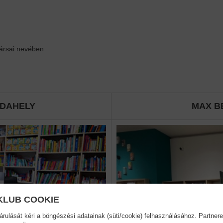
ársai nevében
DAHELY
MAX B
KLUB COOKIE
ulását kéri a böngészési adatainak (süti/cookie) felhasználásához. Partnere