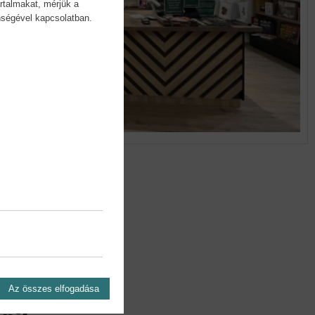
rtalmakat, mérjük a
önségével kapcsolatban.
Az összes elfogadása