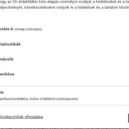
ogy az Ön érdeklődési köre alapján személyre szabjuk a hirdetéseket és a ta
teljesítményét, következtetéseket vonjunk le a hirdetések és a tartalom köz
ookie-k
(mindig szükséges)
tatisztikák
rmációk
lenítése
Cookies
ie
délyezése/letiltása, kivéve a feltétlenül szükségeseket.
kiválasztottak elfogadása