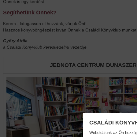
Önnek is egy kérdést:
Segíthetünk Önnek?
Kérem - látogasson el hozzánk, várjuk Önt!
Hasznos könyvböngészést kíván Önnek a Családi Könyvklub munkat
Győry Attila
a Családi Könyvklub kereskedelmi vezetője
JEDNOTA CENTRUM DUNASZER
CSALÁDI KÖNYV
Weboldalunk az Ön hozzájár