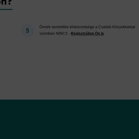
on?
Önnek semmiféle kötelezettsége a Családi Könyvklubbal
szemben NINCS -
Regisztráljon Ön is