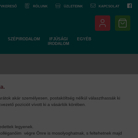
NYVKERESŐ
RÓLUNK
ÜZLETEINK
KAPCSOLAT
SZÉPIRODALOM
IFJÚSÁGI
EGYÉB
IRODALOM
a.
rátok akár személyesen, postaköltség nélkül választhassák ki
ezető pozíciót vívott ki a vásárlók körében.
edettek legyenek.
l kolléganőim végre Önre is mosolyoghatnak, s feltehetnek majd