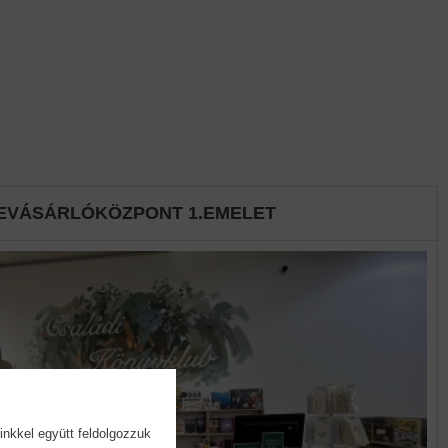
EVÁSÁRLÓKÖZPONT 1.EMELET
inkkel együtt feldolgozzuk