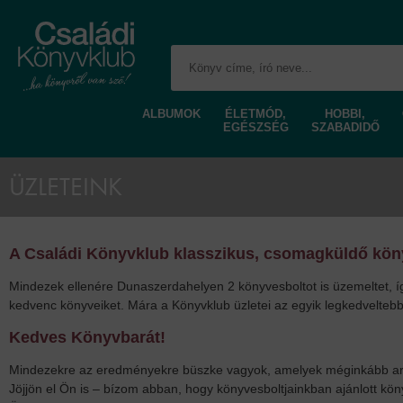
ALBUMOK
ÉLETMÓD,
HOBBI,
EGÉSZSÉG
SZABADIDŐ
ÜZLETEINK
A Családi Könyvklub klasszikus, csomagküldő köny
Mindezek ellenére Dunaszerdahelyen 2 könyvesboltot is üzemeltet, íg
kedvenc könyveiket. Mára a Könyvklub üzletei az egyik legkedveltebb 
Kedves Könyvbarát!
Mindezekre az eredményekre büszke vagyok, amelyek méginkább arra
Jöjjön el Ön is – bízom abban, hogy könyvesboltjainkban ajánlott kö