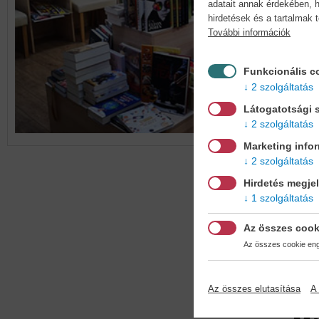
adatait annak érdekében, h
hirdetések és a tartalmak 
További információk
Funkcionális c
2 szolgáltatás
Látogatotsági s
2 szolgáltatás
Marketing info
2 szolgáltatás
Hirdetés megje
1 szolgáltatás
Az összes cook
Az összes cookie enge
Az összes elutasítása
A 