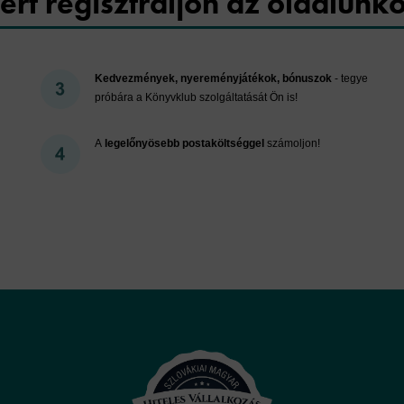
ért regisztráljon az oldalunk
Kedvezmények, nyereményjátékok, bónuszok
- tegye
próbára a Könyvklub szolgáltatását Ön is!
A
legelőnyösebb postaköltséggel
számoljon!