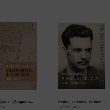
 Gyula - Válogatott...
A város peremén - Az érett...
ária
Tverdota György