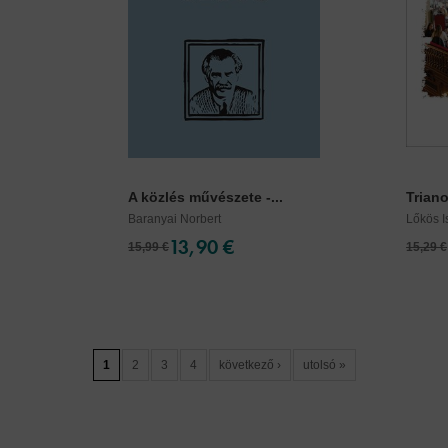
A közlés művészete -...
Triano
Baranyai Norbert
Lőkös I
13,90 €
15,99 €
15,29 €
1
2
3
4
következő ›
utolsó »