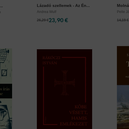
Lázadó szellemek - Az Én...
Molnár
..
Andrea Wulf
Pelle J
p
23,90 €
26,29 €
14,19 €