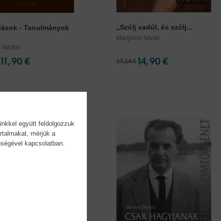
„Szólj vadúl, és szólj...
dások - Tanulmányok
Margócsy István
i Márton
11,90 €
14,90 €
17,14 €
inkkel együtt feldolgozzuk
rtalmakat, mérjük a
önségével kapcsolatban.