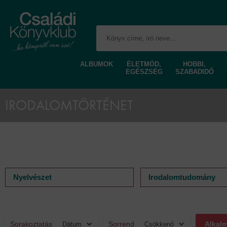
ALBUMOK
ÉLETMÓD,
HOBBI,
EGÉSZSÉG
SZABADIDŐ
IRODALOMTÖRTÉNET
Nyelvészet
Irodalomtudomány
Sorakoztatás
Sorrend