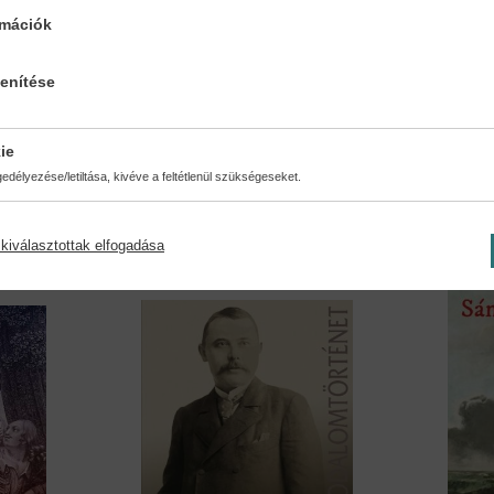
rmációk
lenítése
A szavak lázadása -...
Itt káv
Horkay Hörcher Ferenc
Nyáry K
ie
13,90 €
15,29 €
32,89 €
délyezése/letiltása, kivéve a feltétlenül szükségeseket.
kiválasztottak elfogadása