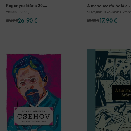
Regényszótár a 20....
A mese morfológiája -.
Adriana Babeţi
Vlagyimir Jakovlevics Prop
26,90 €
17,90 €
29,59 €
19,69 €