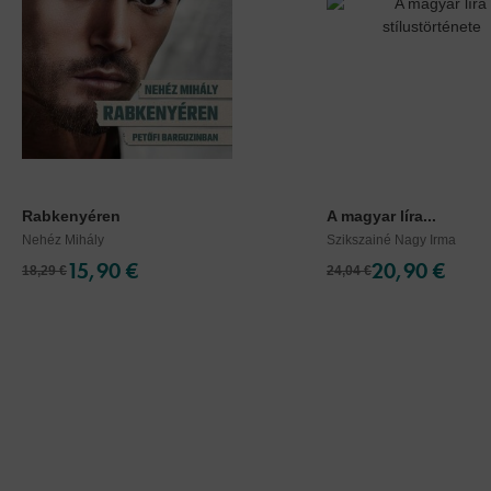
Rabkenyéren
A magyar líra...
Nehéz Mihály
Szikszainé Nagy Irma
15,90 €
20,90 €
18,29 €
24,04 €