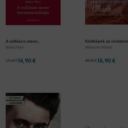
A vallásos mese...
Ködképek az irodalom.
Bálint Péter
Milbacher Róbert
14,90 €
18,90 €
17,14 €
20,79 €