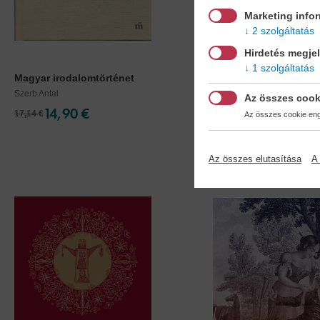
Marketing info
2 szolgáltatás
Hirdetés megje
1 szolgáltatás
Magyar irodalomtörténet
Jókai és a nők
Szerb Antal
Szécsi Noémi
Az összes cook
14,90 €
21,90 €
17,14 €
25,19 €
Az összes cookie enge
Az összes elutasítása
A 