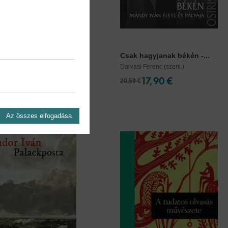
éztak ők - Írók,...
Csak hagyjanak békén -...
risztián
Darvasi Ferenc (szerk.)
29,90 €
17,90 €
20,59 €
Az összes elfogadása