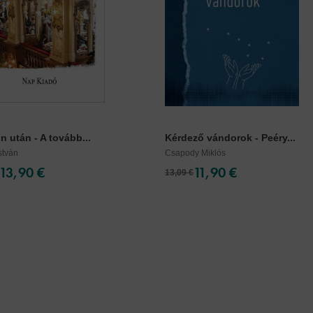
n után - A tovább...
Kérdező vándorok - Peéry...
stván
Csapody Miklós
13,90 €
11,90 €
13,09 €