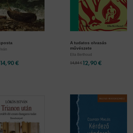
kposta
A tudatos olvasás
művészete
 Iván
Ella Berthoud
14,90 €
12,90 €
14,84 €