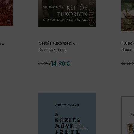
..
Kettős tükörben -...
Palac
Császtvay Tünde
Sándor
14,90 €
17,14 €
16,39 €