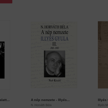
latt...
A nép nemzete - Illyés...
Illyés
N. Horváth Béla
Illyés M