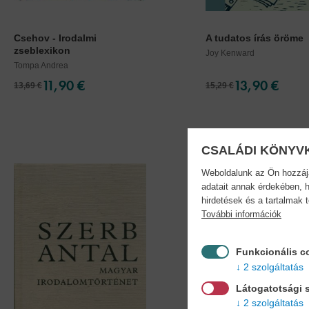
Csehov - Irodalmi
A tudatos írás öröme
zseblexikon
Joy Kenward
Tompa Andrea
11,90 €
13,90 €
13,69 €
15,29 €
CSALÁDI KÖNYV
Weboldalunk az Ön hozzájár
adatait annak érdekében, h
hirdetések és a tartalmak 
További információk
Funkcionális c
2 szolgáltatás
Látogatotsági s
2 szolgáltatás