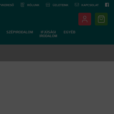
NYVKERESŐ
RÓLUNK
ÜZLETEINK
KAPCSOLAT
SZÉPIRODALOM
IFJÚSÁGI
EGYÉB
IRODALOM