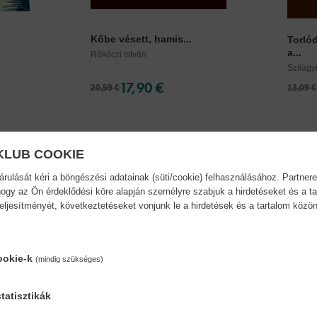
Kőbe vésett, hamis...
Torló
a...
Rákóczi István
Szilágy
17,90 €
20,59 €
13,09 €
KLUB COOKIE
ulását kéri a böngészési adatainak (süti/cookie) felhasználásához. Partnere
ogy az Ön érdeklődési köre alapján személyre szabjuk a hirdetéseket és a ta
teljesítményét, következtetéseket vonjunk le a hirdetések és a tartalom köz
ookie-k
(mindig szükséges)
tatisztikák