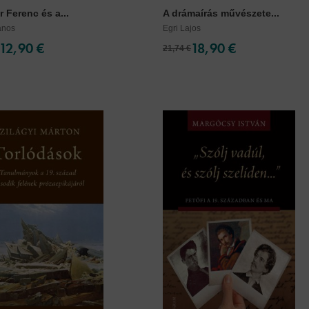
 Ferenc és a...
A drámaírás művészete...
ános
Egri Lajos
12,90 €
18,90 €
21,74 €