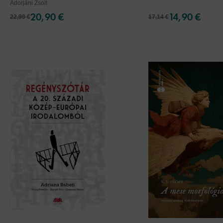
Adorjáni Zsolt
20,90 €
14,90 €
22,99 €
17,14 €