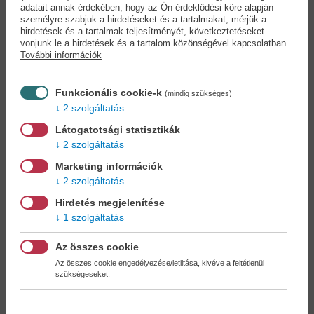
A Führer árvái
A háború
adatait annak érdekében, hogy az Ön érdeklődési köre alapján
szomorúsága
David Laws
személyre szabjuk a hirdetéseket és a tartalmakat, mérjük a
Bao Ninh
hirdetések és a tartalmak teljesítményét, következtetéseket
vonjunk le a hirdetések és a tartalom közönségével kapcsolatban.
13,90 €
8,90 €
15,29 €
10,24 €
További információk
Funkcionális cookie-k
(mindig szükséges)
2 szolgáltatás
Látogatotsági statisztikák
2 szolgáltatás
Marketing információk
2 szolgáltatás
Hirdetés megjelenítése
1 szolgáltatás
Az összes cookie
Az összes cookie engedélyezése/letiltása, kivéve a feltétlenül
szükségeseket.
Szárnyra kelt remény
A névtelen katona
nyomában
Alan Hlad