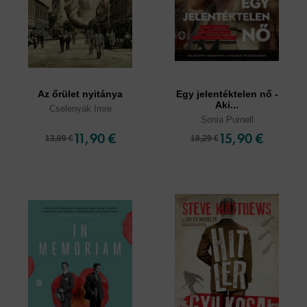
Az őrület nyitánya
Egy jelentéktelen nő -
Aki...
Cselenyák Imre
Sonia Purnell
11,90 €
15,90 €
13,09 €
18,29 €