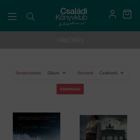
HÁBORÚS
Sorakoztatás
Sorrend