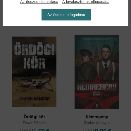
Az összes elutasítása
A kiválasztottak elfogadása
Laskai-Varga Botond
11,90 €
8,90 €
13,69 €
9,79 €
Az összes elfogadása
Ördögi kör
Kémregény
Fayer Sándor
Borisz Akunyin
11,90 €
9,90 €
13,09 €
11,39 €