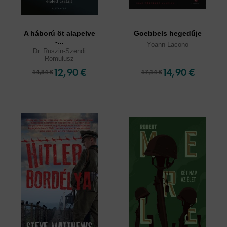
A háború öt alapelve
Goebbels hegedűje
-...
Yoann Lacono
Dr. Ruszin-Szendi
Romulusz
12,90 €
14,90 €
14,84 €
17,14 €