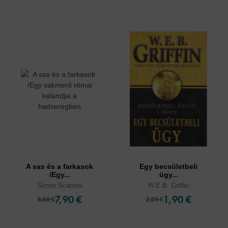
A sas és a farkasok
Egy becsületbeli
/Egy...
ügy...
Simon Scarrow
W.E.B. Griffin
7,90 €
1,90 €
8,69 €
2,09 €