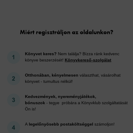
Cookies
Miért regisztráljon az oldalunkon?
Könyvet keres?
Nem találja? Bízza ránk kedvenc
könyve beszerzését!
Könyvkereső-szolgálat
Otthonában, kényelmesen
választhat, vásárolhat
könyvet - tumultus nélkül!
Kedvezmények, nyereményjátékok,
bónuszok
- tegye próbára a Könyvklub szolgáltatását
Ön is!
A
legelőnyösebb postaköltséggel
számoljon!