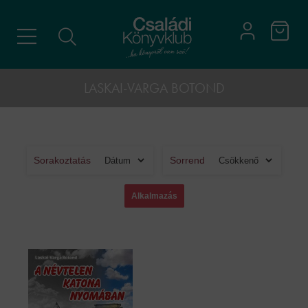
LASKAI-VARGA BOTOND
Sorakoztatás
Sorrend