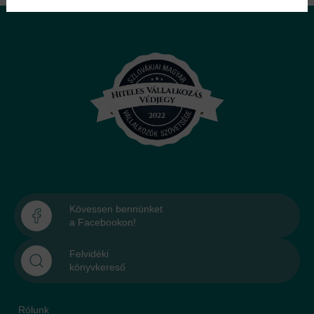
Kövessen bennünket
a Facebookon!
Felvidéki
könyvkereső
Rólunk