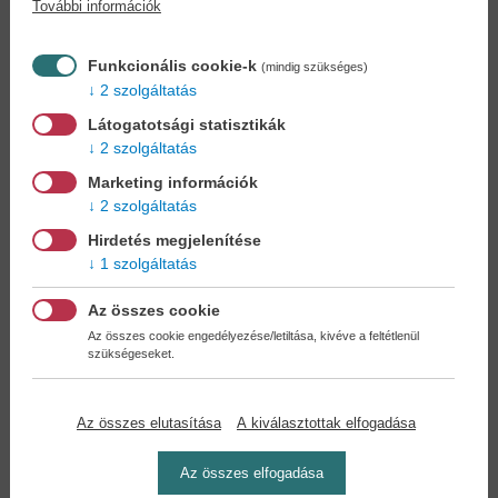
További információk
Könyvet keres?
Nem találja? Bízza ránk kedvenc
könyve beszerzését!
Könyvkereső-szolgálat
Funkcionális cookie-k
(mindig szükséges)
2 szolgáltatás
Otthonában, kényelmesen
választhat, vásárolhat
Látogatotsági statisztikák
könyvet - tumultus nélkül!
2 szolgáltatás
Marketing információk
Kedvezmények, nyereményjátékok,
2 szolgáltatás
bónuszok
- tegye próbára a Könyvklub szolgáltatását
Hirdetés megjelenítése
Ön is!
1 szolgáltatás
A
legelőnyösebb postaköltséggel
számoljon!
Az összes cookie
Az összes cookie engedélyezése/letiltása, kivéve a feltétlenül
szükségeseket.
Önnek semmiféle kötelezettsége a Családi
Könyvklubbal szemben NINCS -
Regisztráljon Ön is
Az összes elutasítása
A kiválasztottak elfogadása
Az összes elfogadása