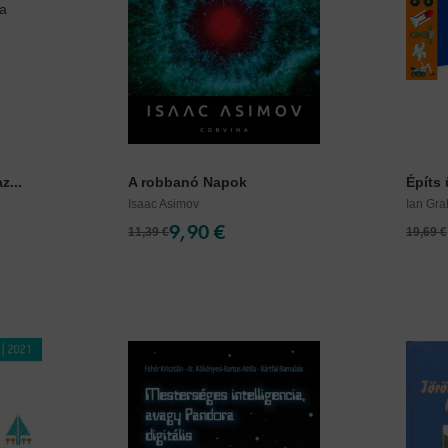
z...
A robbanó Napok
Építs
Isaac Asimov
Ian Gr
9,90 €
11,39 €
19,69 €