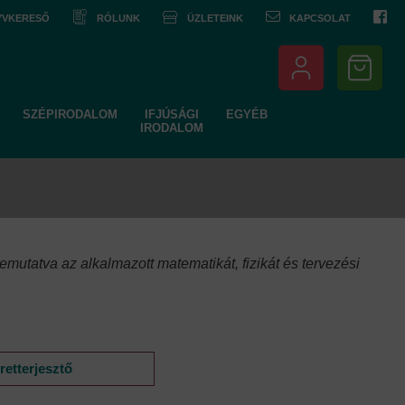
NYVKERESŐ
RÓLUNK
ÜZLETEINK
KAPCSOLAT
SZÉPIRODALOM
IFJÚSÁGI
EGYÉB
IRODALOM
mutatva az alkalmazott matematikát, fizikát és tervezési
retterjesztő