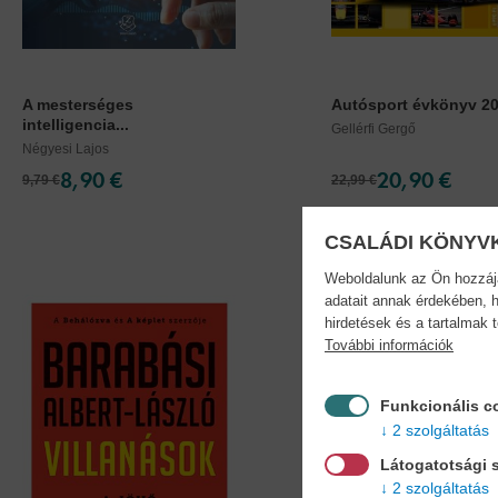
A mesterséges
Autósport évkönyv 2
intelligencia...
Gellérfi Gergő
Négyesi Lajos
8,90 €
20,90 €
9,79 €
22,99 €
CSALÁDI KÖNYV
Weboldalunk az Ön hozzájár
adatait annak érdekében, h
hirdetések és a tartalmak 
További információk
Funkcionális c
2 szolgáltatás
Látogatotsági s
2 szolgáltatás