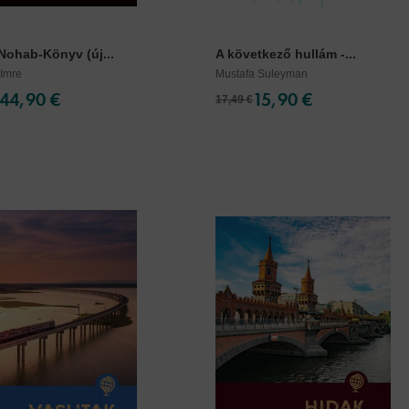
Nohab-Könyv (új...
A következő hullám -...
 Imre
Mustafa Suleyman
44,90 €
15,90 €
17,49 €