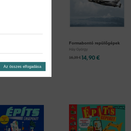
s mobillal - Hogyan...
Formabontó repülőgépek
us
Háy György
14,90 €
14,90 €
16,39 €
Az összes elfogadása