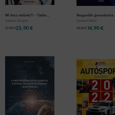
MI lesz velünk?! - Talán...
Negyedik generációs..
Szertics Gergely
Somkuti Bálint
23,90 €
14,90 €
27,49 €
16,39 €