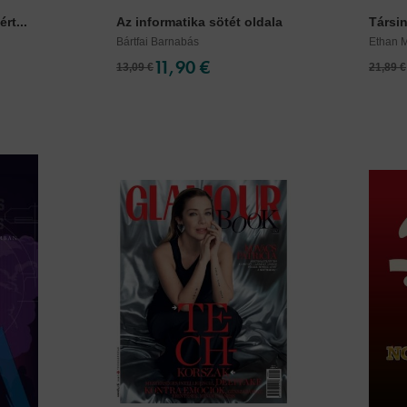
rt...
Az informatika sötét oldala
Társin
Bártfai Barnabás
Ethan M
11,90 €
13,09 €
21,89 €