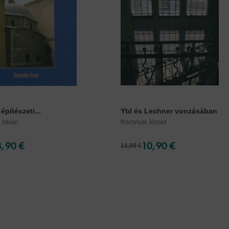
építészeti...
Ybl és Lechner vonzásában
 István
Rozsnyai József
8,90 €
10,90 €
11,99 €