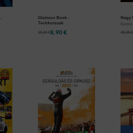
.
Glamour Book -
Nagy 
Techkorszak
Bárdos
8,90 €
10,24 €
49,39 €