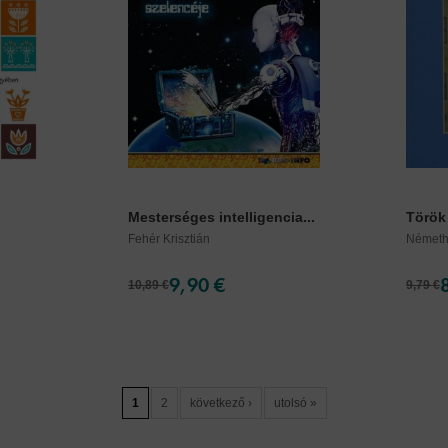
v
Mesterséges intelligencia...
Török 
Fehér Krisztián
Németh
9,90 €
10,89 €
9,79 €
1
2
következő ›
utolsó »