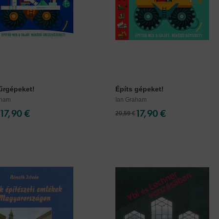
 űrgépeket!
Építs gépeket!
aham
Ian Graham
17,90 €
17,90 €
20,59 €