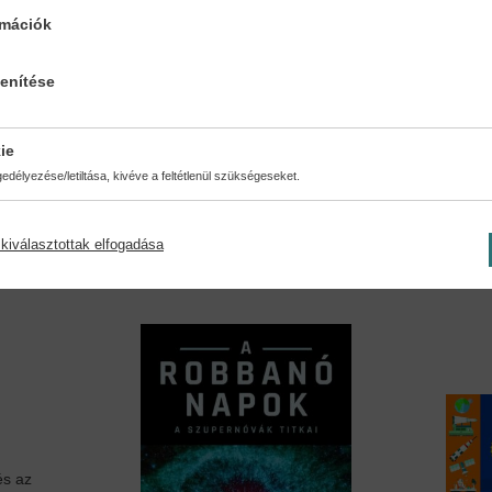
rmációk
lenítése
ie
k...
Történetmesélő...
Fotózá
délyezése/letiltása, kivéve a feltétlenül szükségeseket.
Finn Beales
Mike K
20,90 €
22,99 €
16,39 €
kiválasztottak elfogadása