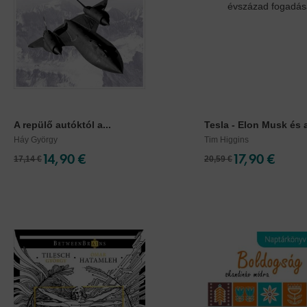
A repülő autóktól a...
Tesla - Elon Musk és a
Háy György
Tim Higgins
14,90 €
17,90 €
17,14 €
20,59 €