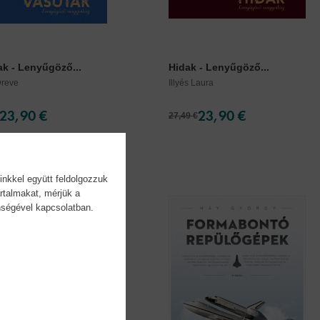
ak - Lenyűgöző...
Hidak - Lenyűgöző...
Dreve
Illyés Laura
23,90 €
23,90 €
27,49 €
inkkel együtt feldolgozzuk
rtalmakat, mérjük a
önségével kapcsolatban.