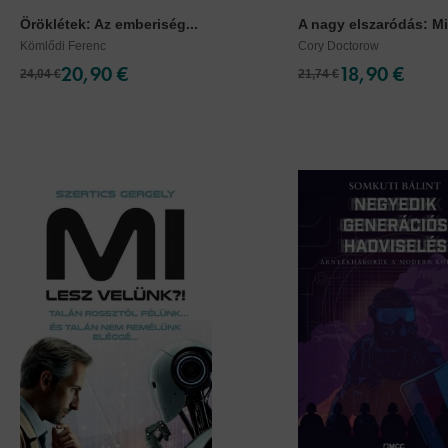
Öröklétek: Az emberiség...
A nagy elszaródás: Mié
Kömlődi Ferenc
Cory Doctorow
20,90 €
18,90 €
24,04 €
21,74 €