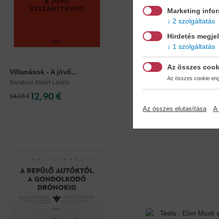
Marketing info
2 szolgáltatás
Hirdetés megje
1 szolgáltatás
Az összes cook
Villanások - A jövő...
Behálózva - A hálózato
Az összes cookie enge
Barabási Albert-László
Barabási Albert-László
12,90 €
12,90 €
14,19 €
14,19 €
Az összes elutasítása
A 