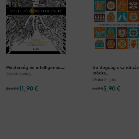
Mesterség és intelligencia...
Boldogság skandiná
módra...
Tilesch György
Winter Angéla
11,90 €
5,90 €
13,09 €
6,79 €