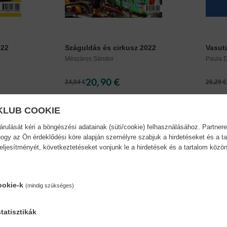
022
Száguldás és cirkusz 2022
Vasut
Mészáros Sándor
Paula 
20,90 €
24,04 €
26,29 €
KLUB COOKIE
ulását kéri a böngészési adatainak (süti/cookie) felhasználásához. Partnere
ogy az Ön érdeklődési köre alapján személyre szabjuk a hirdetéseket és a ta
teljesítményét, következtetéseket vonjunk le a hirdetések és a tartalom köz
ookie-k
(mindig szükséges)
tatisztikák