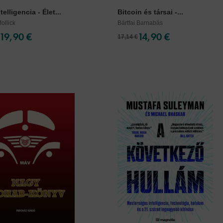
telligencia - Élet...
Bitcoin és társai -...
ollick
Bártfai Barnabás
19,90 €
14,90 €
17,14 €