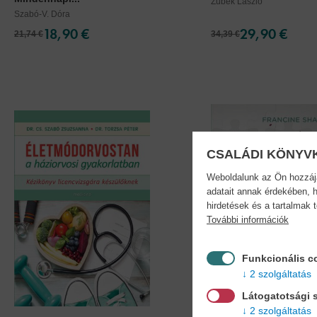
Zubek László
Szabó-V. Dóra
18,90 €
29,90 €
21,74 €
34,39 €
CSALÁDI KÖNYV
Weboldalunk az Ön hozzájár
adatait annak érdekében, h
hirdetések és a tartalmak 
További információk
Funkcionális c
2 szolgáltatás
Látogatotsági s
2 szolgáltatás