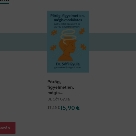
Pörög,
figyelmetlen,
mégis...
Dr. Sófi Gyula
15,90 €
17,49 €