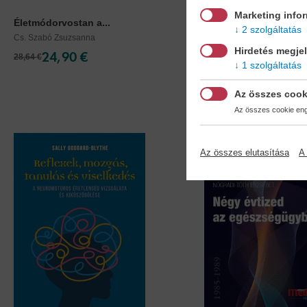
Marketing info
Életmódorvostan a...
Győzd le a múltad!
2 szolgáltatás
Cs. Szabó Zsuzsanna
Francine Shapiro
Hirdetés megje
24,90 €
16,90 €
28,64 €
19,44 €
1 szolgáltatás
Az összes cook
Az összes cookie enge
Az összes elutasítása
A 