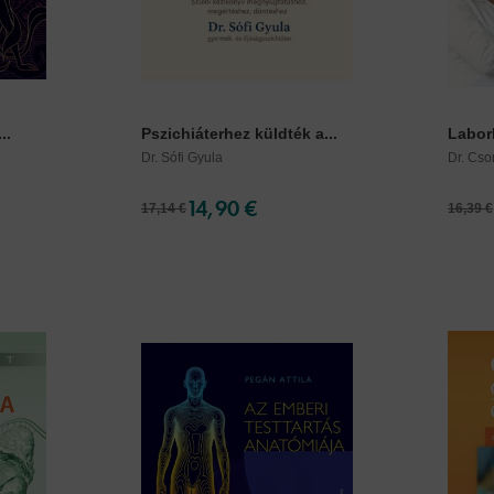
..
Pszichiáterhez küldték a...
Laborl
Dr. Sófi Gyula
Dr. Cso
14,90 €
17,14 €
16,39 €