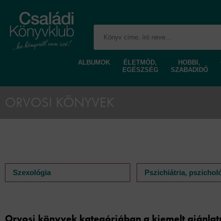
ALBUMOK
ÉLETMÓD,
HOBBI,
EGÉSZSÉG
SZABADIDŐ
ORVOSI KÖNYVEK
Szexológia
Pszichiátria, pszichol
Orvosi könyvek kategóriában a kiemelt ajánlat