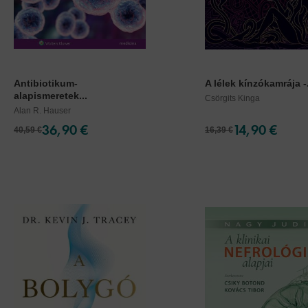
Antibiotikum-
A lélek kínzókamrája -.
alapismeretek...
Csörgits Kinga
Alan R. Hauser
36,90 €
14,90 €
40,59 €
16,39 €