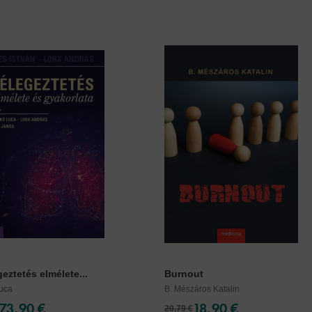
geztetés elmélete...
Burnout
Luca
B. Mészáros Katalin
73,90 €
18,90 €
20,79 €