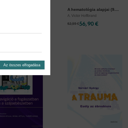
p ragyog - Szülői...
A hematológia alapjai (9....
i Gyula
A. Victor Hoffbrand
17,90 €
56,90 €
62,59 €
Az összes elfogadása