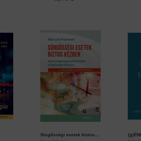
Sürgősségi esetek biztos...
(g)ÉNk