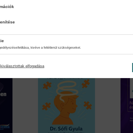
rmációk
Integrált orvoslás
Máskép
Joós Károly
Dr. Sóf
lenítése
15,90 €
17,49 €
20,59 €
ie
délyezése/letiltása, kivéve a feltétlenül szükségeseket.
kiválasztottak elfogadása