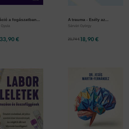
ció a fogászatban...
A trauma - Esély az...
 Gyula
Sárvári György
33,90 €
18,90 €
21,74 €