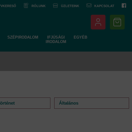
NYVKERESŐ
RÓLUNK
ÜZLETEINK
KAPCSOLAT
SZÉPIRODALOM
IFJÚSÁGI
EGYÉB
IRODALOM
örténet
Általános