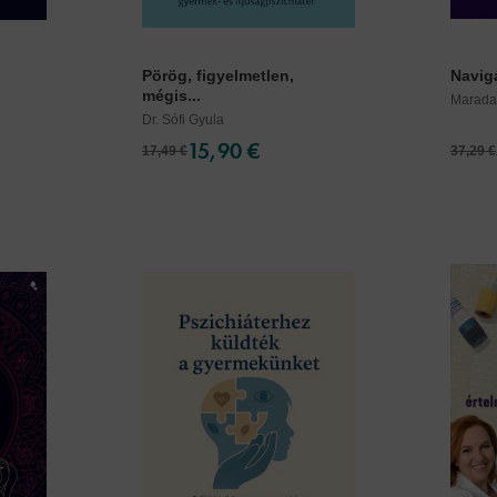
Pörög, figyelmetlen,
Navigá
mégis...
Marada
Dr. Sófi Gyula
15,90 €
17,49 €
37,29 €