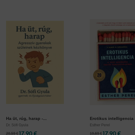
Ha üt, rúg, harap -...
Erotikus intelligencia -
Dr. Sófi Gyula
Esther Perel
17,90 €
17,90 €
20,59 €
19,69 €