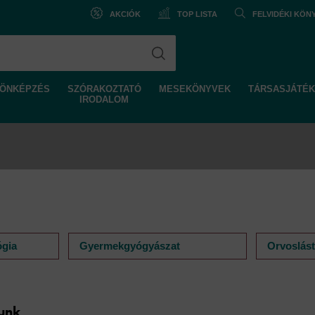
AKCIÓK
TOP LISTA
FELVIDÉKI KÖ
ÖNKÉPZÉS
SZÓRAKOZTATÓ
MESEKÖNYVEK
TÁRSASJÁTÉK
IRODALOM
ógia
Gyermekgyógyászat
Orvoslást
unk