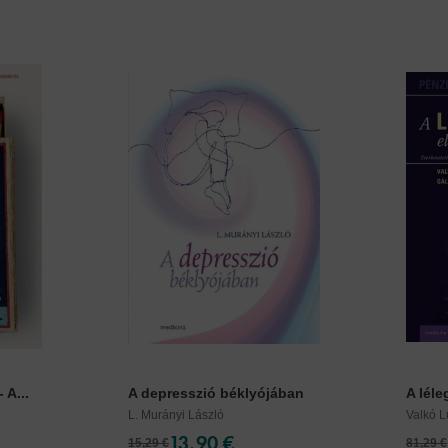
 A...
A depresszió béklyójában
A léle
L. Murányi László
Valkó 
13,90 €
15,29 €
81,29 €