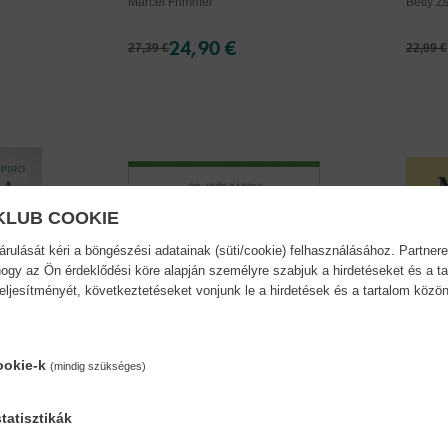
Marcel Frimmel
Betty Z
24,90 €
27,39 €
22,99 €
KLUB COOKIE
ulását kéri a böngészési adatainak (süti/cookie) felhasználásához. Partnere
ogy az Ön érdeklődési köre alapján személyre szabjuk a hirdetéseket és a ta
teljesítményét, következtetéseket vonjunk le a hirdetések és a tartalom köz
ookie-k
(mindig szükséges)
tatisztikák