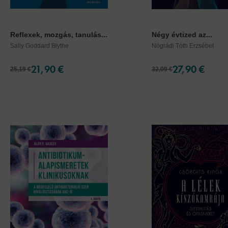
Reflexek, mozgás, tanulás...
Négy évtized az...
Sally Goddard Blythe
Nógrádi Tóth Erzsébet
21,90 €
27,90 €
25,19 €
32,09 €