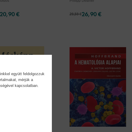
soldos
Philipp Dettmer
20,90 €
26,90 €
29,59 €
inkkel együtt feldolgozzuk
rtalmakat, mérjük a
önségével kapcsolatban.