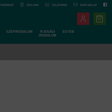
NYVKERESŐ
RÓLUNK
ÜZLETEINK
KAPCSOLAT
SZÉPIRODALOM
IFJÚSÁGI
EGYÉB
IRODALOM