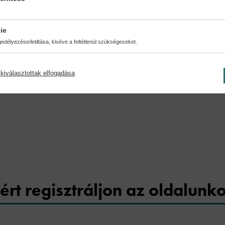
.
Különleges motorok
Claude de La Chapelle
Mikor 
ie
Váloga
délyezése/letiltása, kivéve a feltétlenül szükségeseket.
44,90 €
49,39 €
13,09 €
kiválasztottak elfogadása
Cookies
ért regisztráljon az oldalunk