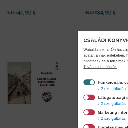
41,90 €
34,90 €
48,19 €
40,14 €
CSALÁDI KÖNYV
Weboldalunk az Ön hozzájár
adatait annak érdekében, h
hirdetések és a tartalmak 
További információk
Funkcionális c
2 szolgáltatás
Látogatotsági s
2 szolgáltatás
Marketing info
2 szolgáltatás
Hirdetés megje