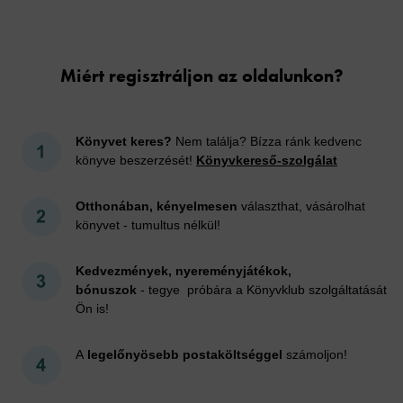
Cookies
Miért regisztráljon az oldalunkon?
Könyvet keres?
Nem találja? Bízza ránk kedvenc
könyve beszerzését!
Könyvkereső-szolgálat
Otthonában, kényelmesen
választhat, vásárolhat
könyvet - tumultus nélkül!
Kedvezmények, nyereményjátékok,
bónuszok
- tegye próbára a Könyvklub szolgáltatását
Ön is!
A
legelőnyösebb postaköltséggel
számoljon!