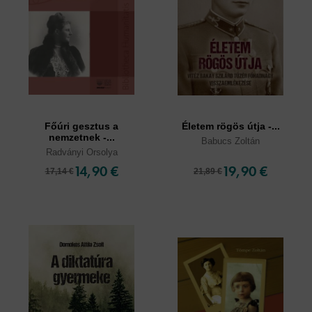
Főúri gesztus a
Életem rögös útja -...
nemzetnek -...
Babucs Zoltán
Radványi Orsolya
14,90 €
19,90 €
17,14 €
21,89 €