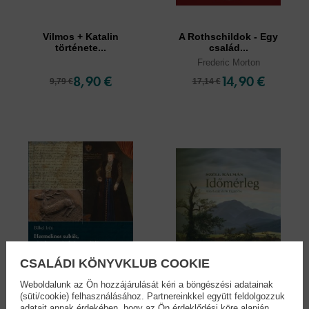
Vilmos + Katalin
A Rothschildok - Egy
története...
család...
Frederic Morton
8,90 €
14,90 €
9,79 €
17,14 €
CSALÁDI KÖNYVKLUB COOKIE
Weboldalunk az Ön hozzájárulását kéri a böngészési adatainak
(süti/cookie) felhasználásához. Partnereinkkel együtt feldolgozzuk
adatait annak érdekében, hogy az Ön érdeklődési köre alapján