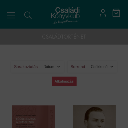
CSALÁDTÖRTÉNET
Sorakoztatás
Sorrend