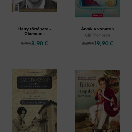
Harry története -
Árvák a vonaton
Glamour...
Gill Thompson
8,90 €
19,90 €
9,79 €
21,89 €