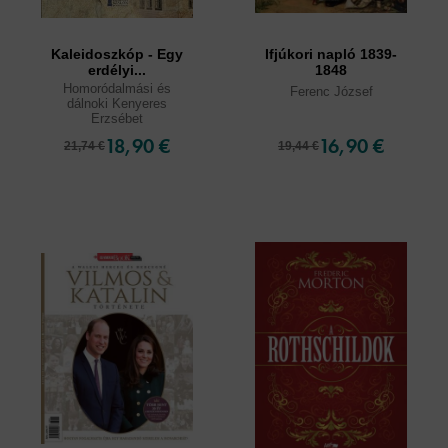
Kaleidoszkóp - Egy
Ifjúkori napló 1839-
erdélyi...
1848
Homoródalmási és
Ferenc József
dálnoki Kenyeres
Erzsébet
18,90 €
16,90 €
21,74 €
19,44 €