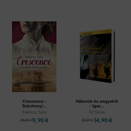
Crescence -
Háborúk és angyalok
Széchenyi...
- Igaz...
Bakóczy Sára
Till István
9,90 €
14,90 €
10,89 €
16,39 €