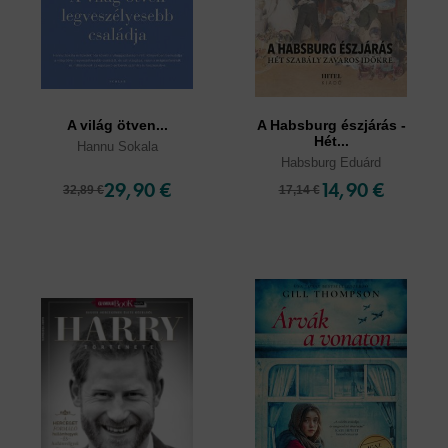
A világ ötven...
A Habsburg észjárás -
Hét...
Hannu Sokala
Habsburg Eduárd
29,90 €
14,90 €
32,89 €
17,14 €