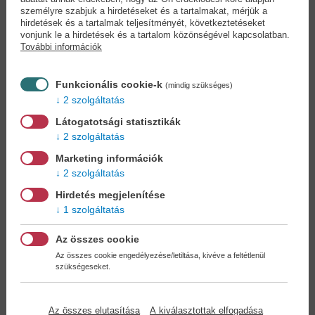
személyre szabjuk a hirdetéseket és a tartalmakat, mérjük a
Hermelines subák,
Időmérleg - Közel
hirdetések és a tartalmak teljesítményét, következtetéseket
vízjeles...
száz...
vonjunk le a hirdetések és a tartalom közönségével kapcsolatban.
Bilkei Irén
Széll Kálmán
További információk
6,90 €
11,90 €
7,94 €
13,09 €
Funkcionális cookie-k
(mindig szükséges)
2 szolgáltatás
Látogatotsági statisztikák
2 szolgáltatás
Marketing információk
2 szolgáltatás
Hirdetés megjelenítése
1 szolgáltatás
Az összes cookie
Az összes cookie engedélyezése/letiltása, kivéve a feltétlenül
szükségeseket.
Az összes elutasítása
A kiválasztottak elfogadása
Kötelet a hóhérnak
Egy élet sportja -...