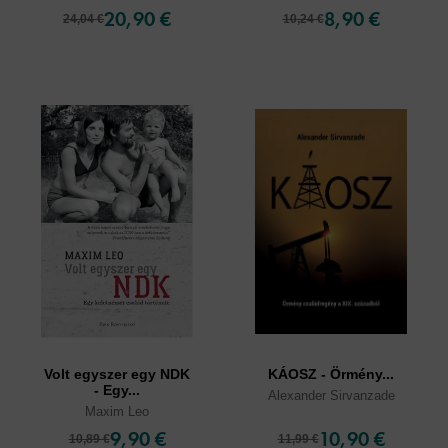
20,90 €
8,90 €
24,04 €
10,24 €
Volt egyszer egy NDK
KÁOSZ - Örmény...
- Egy...
Alexander Sirvanzade
Maxim Leo
9,90 €
10,90 €
10,89 €
11,99 €