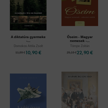
A diktatúra gyermeke
Őseim - Magyar
-...
nemesek -...
Domokos Attila Zsolt
Tömpe Zoltán
10,90 €
22,90 €
11,99 €
25,19 €