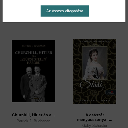
Kopácsi Judit
Horthy Jenő
Az összes elfogadása
14,90 €
18,90 €
16,39 €
20,79 €
Churchill, Hitler és a...
A császár
menyasszonya -...
Patrick J. Buchanan
Gaby Schuster