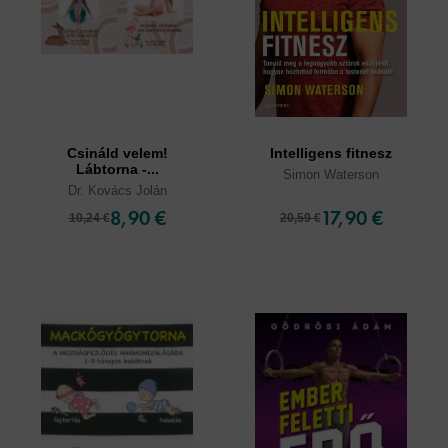
Csináld velem!
Intelligens fitnesz
Lábtorna -...
Simon Waterson
Dr. Kovács Jolán
8,90 €
17,90 €
10,24 €
20,59 €