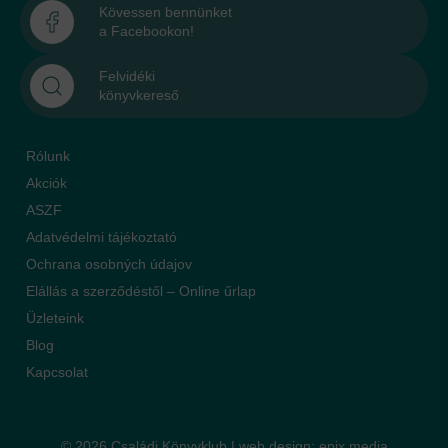
Kövessen bennünket
a Facebookon!
Felvidéki
könyvkereső
Rólunk
Akciók
ASZF
Adatvédelmi tájékoztató
Ochrana osobných údajov
Elállás a szerződéstől – Online űrlap
Üzleteink
Blog
Kapcsolat
© 2026 Családi Könyvklub |
web design
:
epix media