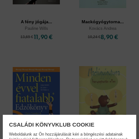
A fény jógája...
Mackógyógytorna...
Pauline Wills
Kovács Andrea
11,90 €
8,90 €
13,69 €
10,24 €
CSALÁDI KÖNYVKLUB COOKIE
Weboldalunk az Ön hozzájárulását kéri a böngészési adatainak