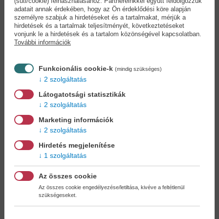
(süti/cookie) felhasználásához. Partnereinkkel együtt feldolgozzuk
adatait annak érdekében, hogy az Ön érdeklődési köre alapján
Minden évvel
Mackógyógytorna:
személyre szabjuk a hirdetéseket és a tartalmakat, mérjük a
fiatalabb -...
Hanyag...
hirdetések és a tartalmak teljesítményét, következtetéseket
Chris Crowley
Kovács Andrea
vonjunk le a hirdetések és a tartalom közönségével kapcsolatban.
9,90 €
10,90 €
További információk
11,39 €
11,99 €
Funkcionális cookie-k
(mindig szükséges)
2 szolgáltatás
Látogatotsági statisztikák
2 szolgáltatás
Marketing információk
2 szolgáltatás
Hirdetés megjelenítése
1 szolgáltatás
Az összes cookie
Az összes cookie engedélyezése/letiltása, kivéve a feltétlenül
szükségeseket.
Chi gyaloglás /
Gyógyító szerelem