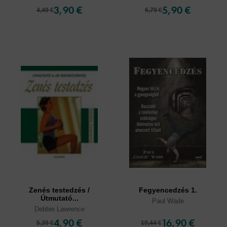
3,90 €
5,90 €
4,49 €
6,79 €
Zenés testedzés /
Fegyencedzés 1.
Útmutató...
Paul Wade
Debbie Lawrence
4,90 €
16,90 €
5,39 €
19,44 €