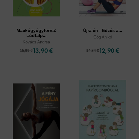
Mackógyógytorna:
Újra én - Edzés a...
Lúdtalp...
Góg Anikó
Kovács Andrea
13,90 €
12,90 €
15,99 €
14,84 €