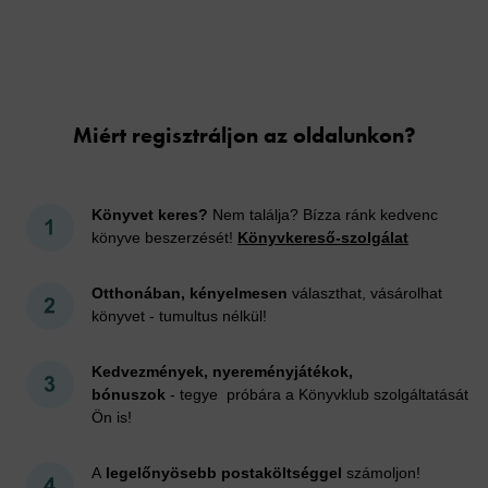
Cookies
Miért regisztráljon az oldalunkon?
Könyvet keres?
Nem találja? Bízza ránk kedvenc
könyve beszerzését!
Könyvkereső-szolgálat
Otthonában, kényelmesen
választhat, vásárolhat
könyvet - tumultus nélkül!
Kedvezmények, nyereményjátékok,
bónuszok
- tegye próbára a Könyvklub szolgáltatását
Ön is!
A
legelőnyösebb postaköltséggel
számoljon!