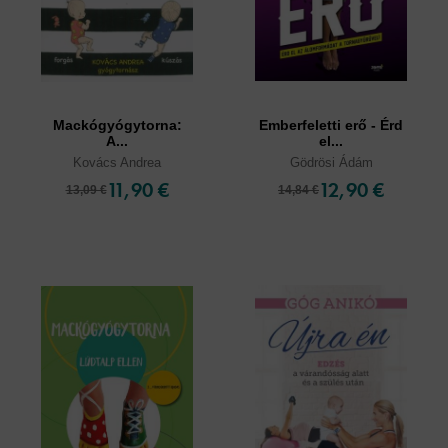
Mackógyógytorna:
Emberfeletti erő - Érd
A...
el...
Kovács Andrea
Gödrösi Ádám
11,90 €
12,90 €
13,09 €
14,84 €