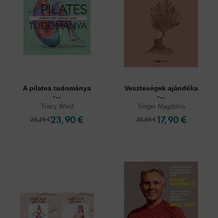
A pilates tudománya
Veszteségek ajándéka
-...
-...
Tracy Ward
Singer Magdolna
23,90 €
17,90 €
26,29 €
20,59 €