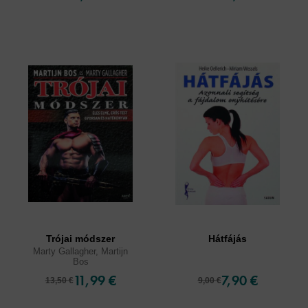
Trójai módszer
Hátfájás
Marty Gallagher, Martijn
Bos
11,99 €
7,90 €
13,50 €
9,00 €