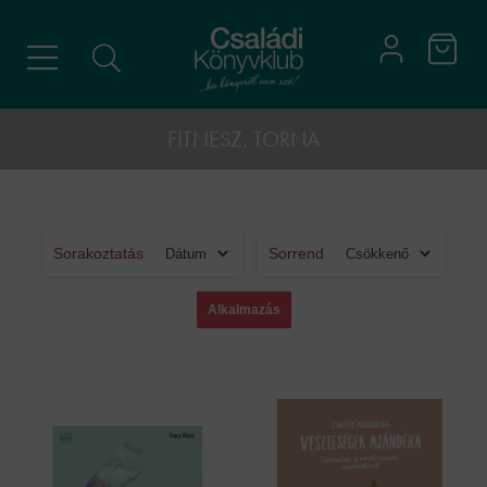
FITNESZ, TORNA
Sorakoztatás
Sorrend