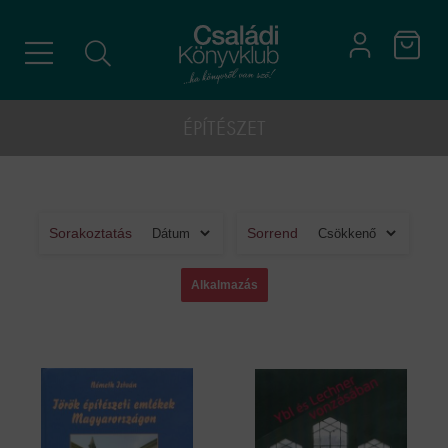
ÉPÍTÉSZET
Sorakoztatás
Sorrend