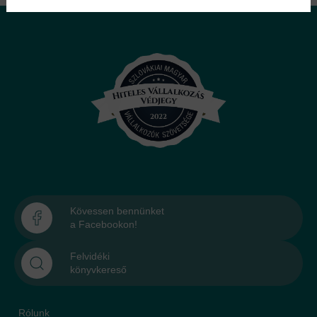
Kövessen bennünket
a Facebookon!
Felvidéki
könyvkereső
Rólunk