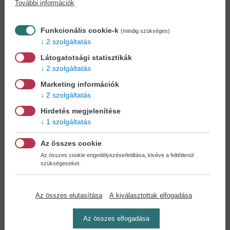
További információk
Könyvet keres?
Nem találja? Bízza ránk kedvenc
könyve beszerzését!
Könyvkereső-szolgálat
Funkcionális cookie-k
(mindig szükséges)
2 szolgáltatás
Otthonában, kényelmesen
választhat, vásárolhat
Látogatotsági statisztikák
könyvet - tumultus nélkül!
2 szolgáltatás
Marketing információk
Kedvezmények, nyereményjátékok,
2 szolgáltatás
bónuszok
- tegye próbára a Könyvklub szolgáltatását
Hirdetés megjelenítése
Ön is!
1 szolgáltatás
A
legelőnyösebb postaköltséggel
számoljon!
Az összes cookie
Az összes cookie engedélyezése/letiltása, kivéve a feltétlenül
szükségeseket.
Önnek semmiféle kötelezettsége a Családi
Könyvklubbal szemben NINCS -
Regisztráljon Ön is
Az összes elutasítása
A kiválasztottak elfogadása
Az összes elfogadása