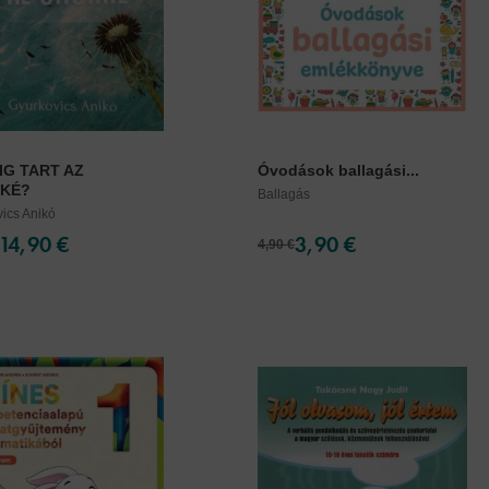
IG TART AZ
Óvodások ballagási...
KÉ?
Ballagás
ics Anikó
14,90 €
3,90 €
4,90 €