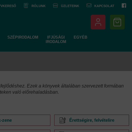
NYVKERESŐ
RÓLUNK
ÜZLETEINK
KAPCSOLAT
SZÉPIRODALOM
IFJÚSÁGI
EGYÉB
IRODALOM
ó fejlődéshez. Ezek a könyvek általában szervezett formában
eteken való előrehaladásban.
-zene
Érettségire, felvételire