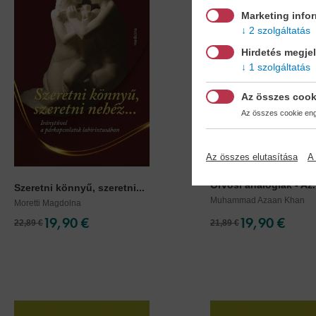
Marketing info
2 szolgáltatás
Hirdetés megje
1 szolgáltatás
Az összes cook
Az összes cookie enge
Az összes elutasítása
A 
Orvosi analógiák - Az.
Szeretni könnyű, szeretni...
Muhammad Azaan Khan
Moretti Magdolna
19,90 €
19,90 €
22,89 €
21,89 €