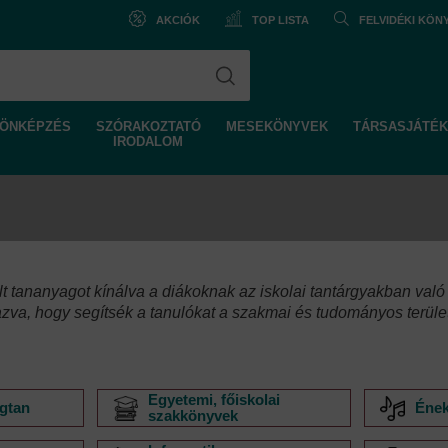
AKCIÓK
TOP LISTA
FELVIDÉKI KÖ
ÖNKÉPZÉS
SZÓRAKOZTATÓ
MESEKÖNYVEK
TÁRSASJÁTÉK
IRODALOM
lt tananyagot kínálva a diákoknak az iskolai tantárgyakban val
lmazva, hogy segítsék a tanulókat a szakmai és tudományos terül
Egyetemi, főiskolai
égtan
Ének
szakkönyvek