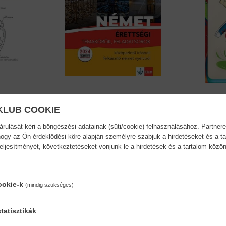
Német érettségi...
Színe
KLUB COOKIE
Dr. Pantóné dr. Naszályi Dóra
Schadt
ulását kéri a böngészési adatainak (süti/cookie) felhasználásához. Partnere
ogy az Ön érdeklődési köre alapján személyre szabjuk a hirdetéseket és a ta
20,90 €
24,04 €
11,39 €
teljesítményét, következtetéseket vonjunk le a hirdetések és a tartalom köz
ookie-k
(mindig szükséges)
tatisztikák