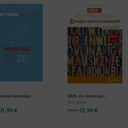
szintű érettségi...
2026. évi érettségi...
Árva László
11,90 €
12,90 €
14,19 €