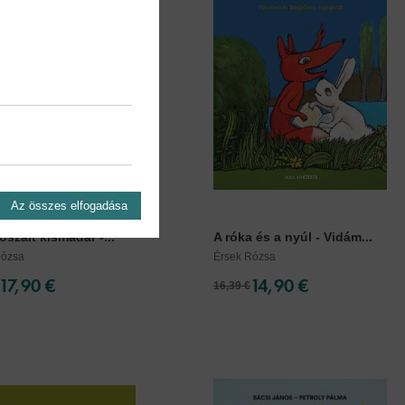
Az összes elfogadása
ószált kismadár -...
A róka és a nyúl - Vidám...
Rózsa
Érsek Rózsa
17,90 €
14,90 €
16,39 €