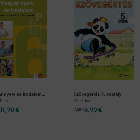
 nyelv és irodalom...
Szövegértés 5. osztály
Eszter
Bácsi János
11,90 €
6,90 €
7,59 €