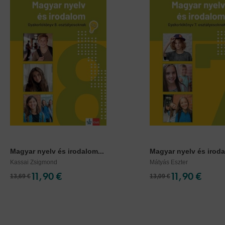
Magyar nyelv és irodalom...
Magyar nyelv és iroda
Kassai Zsigmond
Mátyás Eszter
11,90 €
11,90 €
13,69 €
13,09 €