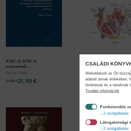
A DC: 0–5TM: A
Az emberi test...
CSALÁDI KÖNYV
csecsemő-...
Színező
Zero to Three
Weboldalunk az Ön hozzájár
adatait annak érdekében, h
21,90 €
29,90 €
24,09 €
34,39 €
hirdetések és a tartalmak 
További információk
Funkcionális c
2 szolgáltatás
Látogatotsági s
2 szolgáltatás