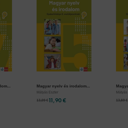
lom...
Magyar nyelv és irodalom...
Magyar
Mátyás Eszter
Mátyás 
11,90 €
13,09 €
13,69 €