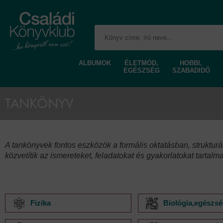
ALBUMOK
ÉLETMÓD,
HOBBI,
EGÉSZSÉG
SZABADIDŐ
TANKÖNYV
A tankönyvek fontos eszközök a formális oktatásban, strukturá
közvetítik az ismereteket, feladatokat és gyakorlatokat tarta
Fizika
Biológia,egészs