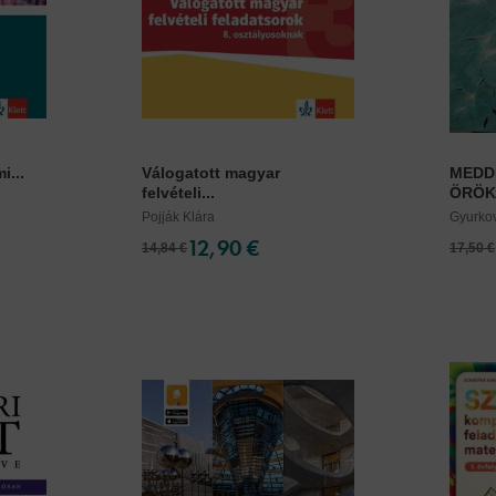
i...
Válogatott magyar
MEDD
felvételi...
ÖRÖK
Pojják Klára
Gyurkov
12,90 €
14,84 €
17,50 €