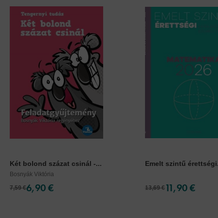
Két bolond százat csinál -...
Emelt szintű érettségi.
Bosnyák Viktória
6,90 €
11,90 €
7,59 €
13,69 €