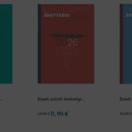
..
Emelt szintű érettségi...
Emelt 
11,90 €
13,69 €
13,09 €