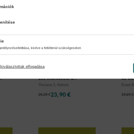
rmációk
lenítése
ie
délyezése/letiltása, kivéve a feltétlenül szükségeseket.
kiválasztottak elfogadása
..
101 intervenció a...
Az elk
Thorana S. Nelson
Érsek 
23,90 €
26,29 €
19,69 €