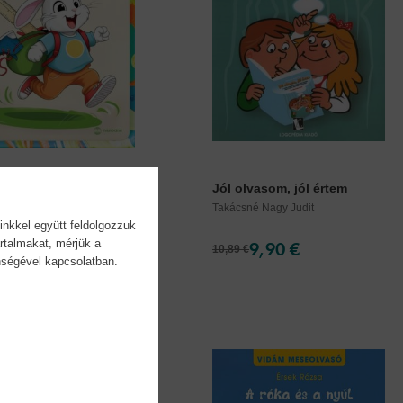
s kompetenciaalapú...
Jól olvasom, jól értem
né Simon Andrea
Takácsné Nagy Judit
inkkel együtt feldolgozzuk
rtalmakat, mérjük a
9,90 €
9,90 €
10,89 €
önségével kapcsolatban.