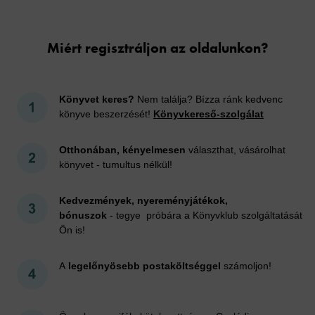
Cookies
Miért regisztráljon az oldalunkon?
Könyvet keres?
Nem találja? Bízza ránk kedvenc
könyve beszerzését!
Könyvkereső-szolgálat
Otthonában, kényelmesen
választhat, vásárolhat
könyvet - tumultus nélkül!
Kedvezmények, nyereményjátékok,
bónuszok
- tegye próbára a Könyvklub szolgáltatását
Ön is!
A
legelőnyösebb postaköltséggel
számoljon!