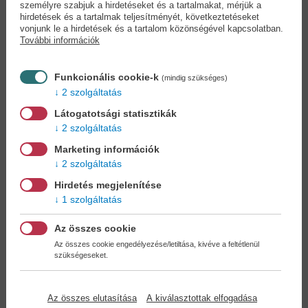
Házi szörpök-
Hogyan készítsünk...
személyre szabjuk a hirdetéseket és a tartalmakat, mérjük a
Limonádék
James Hoffmann
hirdetések és a tartalmak teljesítményét, következtetéseket
vonjunk le a hirdetések és a tartalom közönségével kapcsolatban.
3,90 €
19,90 €
6,50 €
22,89 €
További információk
Funkcionális cookie-k
(mindig szükséges)
2 szolgáltatás
Látogatotsági statisztikák
2 szolgáltatás
Marketing információk
2 szolgáltatás
Hirdetés megjelenítése
1 szolgáltatás
Az összes cookie
Az összes cookie engedélyezése/letiltása, kivéve a feltétlenül
szükségeseket.
Sör mesterkuzus -
Szeszfőzés házilag -...
Fedezd fel...
Aaron Hyde
Az összes elutasítása
A kiválasztottak elfogadása
Mark Dredge