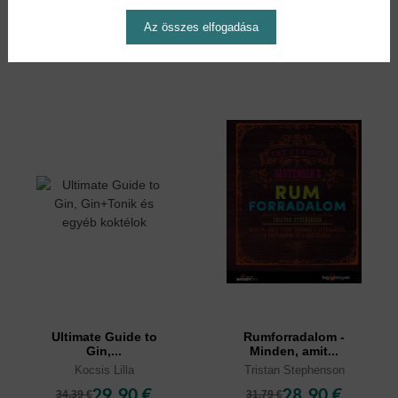
25,90 €
28,90 €
29,79 €
31,79 €
Az összes elfogadása
Ultimate Guide to
Rumforradalom -
Gin,...
Minden, amit...
Kocsis Lilla
Tristan Stephenson
29,90 €
28,90 €
34,39 €
31,79 €