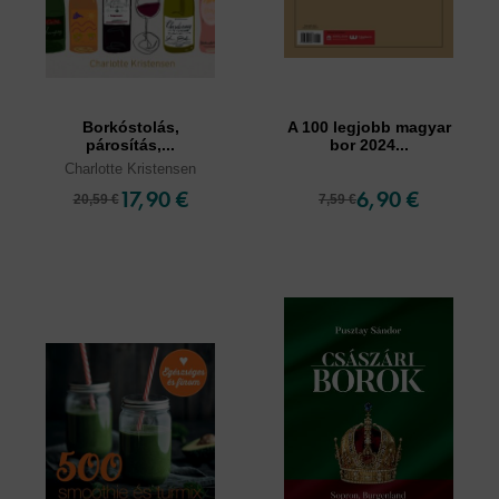
Borkóstolás,
A 100 legjobb magyar
párosítás,...
bor 2024...
Charlotte Kristensen
17,90 €
6,90 €
20,59 €
7,59 €