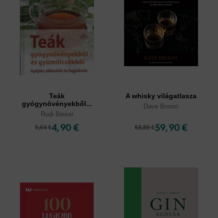
Teák
A whisky világatlasza
gyógynövényekből...
Dave Broom
Rudi Beiser
4,90 €
59,90 €
5,64 €
68,89 €