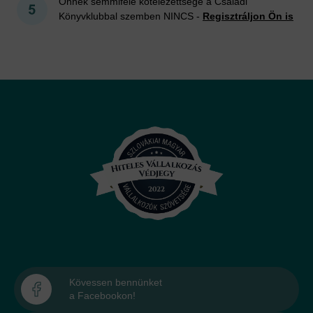
Önnek semmiféle kötelezettsége a Családi
Könyvklubbal szemben NINCS -
Regisztráljon Ön is
Kövessen bennünket
a Facebookon!