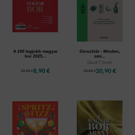
A 100 legjobb magyar
Ginszótár - Minden,
bor 2025...
ami...
David T.Smith
8,90 €
20,90 €
10,24 €
24,04 €