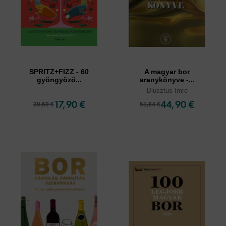
SPRITZ+FIZZ - 60
A magyar bor
gyöngyöző...
aranykönyve -...
Dlusztus Imre
17,90 €
44,90 €
20,59 €
51,64 €