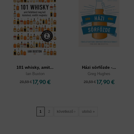
101 whisky, amit...
Házi sörfőzde -...
Ian Buxton
Greg Hughes
17,90 €
17,90 €
20,59 €
20,59 €
1
2
következő ›
utolsó »