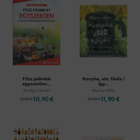
Főzz pálinkát
Konyha, sör, főzés /
egyszerűen...
Így...
Kovács István
Mucha Attila
10,90 €
11,90 €
12,54 €
13,09 €