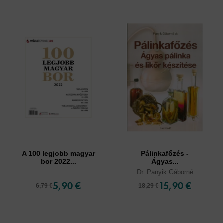
A 100 legjobb magyar
Pálinkafőzés -
bor 2022...
Ágyas...
Dr. Panyik Gáborné
5,90 €
15,90 €
6,79 €
18,29 €