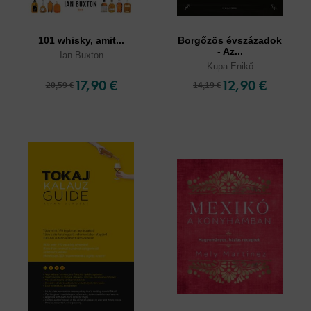
101 whisky, amit...
Borgőzös évszázadok
- Az...
Ian Buxton
Kupa Enikő
17,90 €
12,90 €
20,59 €
14,19 €