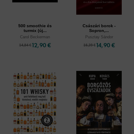
500 smoothie és
Császári borok -
turmix (új...
Sopron,...
Carol Beckerman
Pusztay Sándor
12,90 €
14,90 €
14,84 €
16,39 €