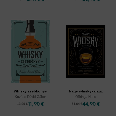
Whisky zsebkönyv
Nagy whiskykalauz
Kovács Dávid Gábor
Offringa Hans
11,90 €
44,90 €
13,09 €
51,64 €