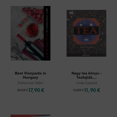
Best Vineyards in
Nagy tea könyv -
Hungary
Teafajták,...
Kolozsvári Ildikó
Linda Gaylard
17,90 €
11,90 €
20,59 €
13,09 €