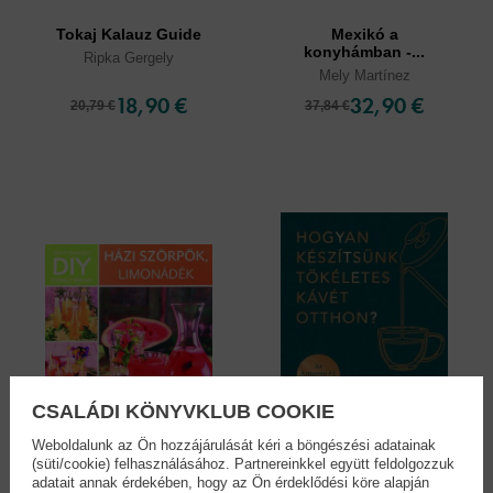
Tokaj Kalauz Guide
Mexikó a
konyhámban -...
Ripka Gergely
Mely Martínez
18,90 €
32,90 €
20,79 €
37,84 €
CSALÁDI KÖNYVKLUB COOKIE
Weboldalunk az Ön hozzájárulását kéri a böngészési adatainak
(süti/cookie) felhasználásához. Partnereinkkel együtt feldolgozzuk
adatait annak érdekében, hogy az Ön érdeklődési köre alapján