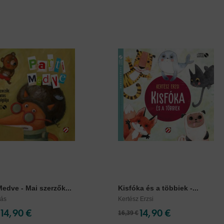
Medve - Mai szerzők...
Kisfóka és a többiek -...
tás
Kertész Erzsi
14,90 €
14,90 €
16,39 €