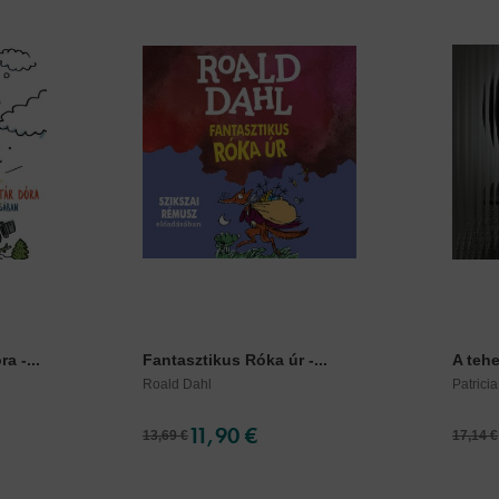
a -...
Fantasztikus Róka úr -...
A tehe
Roald Dahl
Patrici
11,90 €
13,69 €
17,14 €