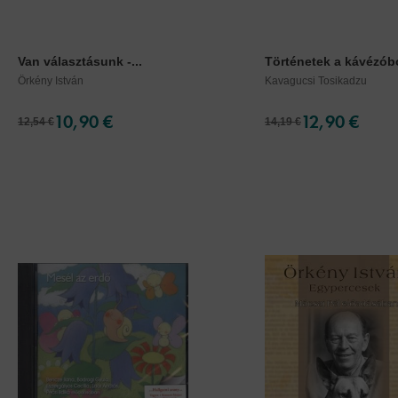
Van választásunk -...
Történetek a kávézóbó
Örkény István
Kavagucsi Tosikadzu
10,90 €
12,90 €
12,54 €
14,19 €