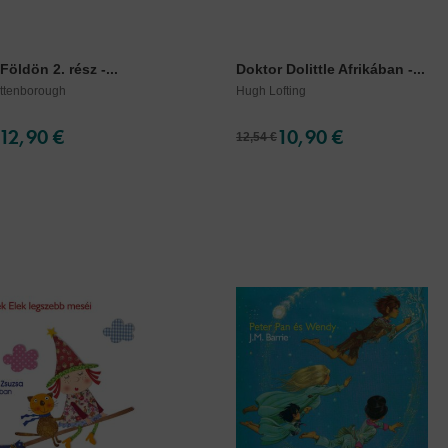
 Földön 2. rész -...
Doktor Dolittle Afrikában -...
Attenborough
Hugh Lofting
12,90 €
10,90 €
12,54 €