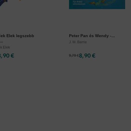
ek Elek legszebb
Peter Pan és Wendy -...
..
J. M. Barrie
k Elek
8,90 €
8,90 €
9,79 €