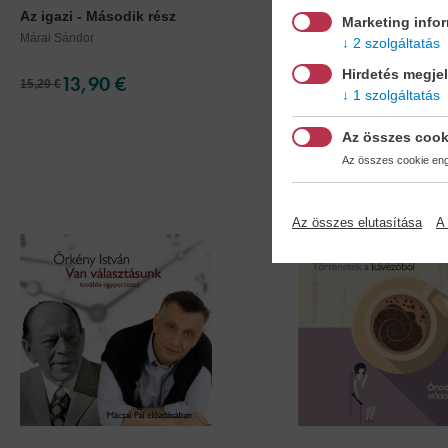
Az igazi - Második rész
Az arany ember /Mp3
Marketing info
hangos...
Márai Sándor
2 szolgáltatás
Jókai Mór
Hirdetés megje
13,90 €
17,90 €
15,29 €
19,69 €
1 szolgáltatás
Az összes cook
Az összes cookie enge
Az összes elutasítása
A 