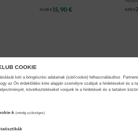
Hangos
15,90 €
17,49 €
9,09 €
KLUB COOKIE
ulását kéri a böngészési adatainak (süti/cookie) felhasználásához. Partnere
ogy az Ön érdeklődési köre alapján személyre szabjuk a hirdetéseket és a ta
teljesítményét, következtetéseket vonjunk le a hirdetések és a tartalom köz
ookie-k
(mindig szükséges)
tatisztikák