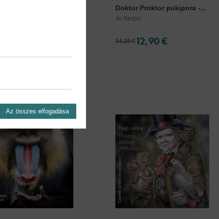
rkányok -
Doktor Proktor pukipora -...
skönyv...
Jo Nesbo
Dahl
11,90 €
12,90 €
14,19 €
Az összes elfogadása