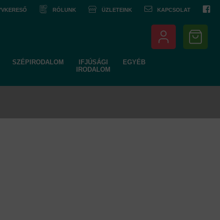
NYVKERESŐ
RÓLUNK
ÜZLETEINK
KAPCSOLAT
SZÉPIRODALOM
IFJÚSÁGI
EGYÉB
IRODALOM