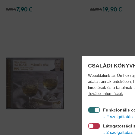
7,90 €
19,90 €
9,09 €
22,89 €
CSALÁDI KÖNYV
Weboldalunk az Ön hozzájár
adatait annak érdekében, h
hirdetések és a tartalmak 
További információk
Funkcionális c
2 szolgáltatás
Látogatotsági s
2 szolgáltatás