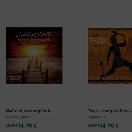
Nyáresti borzongások -...
Trója - Hangoskönyv -.
Agatha Christie
Stephen Fry
14,90 €
14,90 €
16,39 €
16,39 €