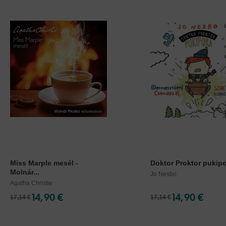
Miss Marple mesél -
Doktor Proktor pukipor
Molnár...
Jo Nesbo
Agatha Christie
14,90 €
14,90 €
17,14 €
17,14 €