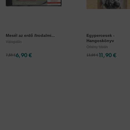
Mesél az erdő /Irodalmi...
Egypercesek -
Hangoskönyv
Válogatás
Örkény István
6,90 €
11,90 €
7,59 €
13,69 €