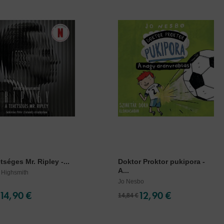
tséges Mr. Ripley -...
Doktor Proktor pukipora -
A...
a Highsmith
Jo Nesbo
14,90 €
12,90 €
14,84 €