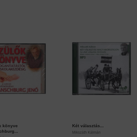
k könyve
Két választás...
chburg...
Mikszáth Kálmán