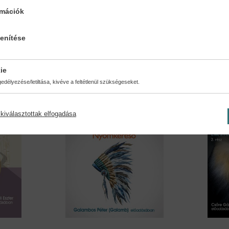
Paddington munkába áll -...
Boszo
rmációk
Hango
Michael Bond
Roald 
lenítése
10,90 €
12,54 €
13,09 €
ie
délyezése/letiltása, kivéve a feltétlenül szükségeseket.
kiválasztottak elfogadása