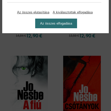
Az összes elutasítása
A kiválasztottak elfogadása
Doktor Proktor
A Patkánysziget és
Az összes elfogadása
pukipora -...
más...
Jo Nesbo
Jo Nesbo
12,90 €
12,90 €
14,84 €
13,50 €