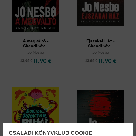
A megváltó -
Éjszakai Ház -
Skandináv...
Skandináv...
Jo Nesbo
Jo Nesbo
11,90 €
11,90 €
13,09 €
13,69 €
CSALÁDI KÖNYVKLUB COOKIE