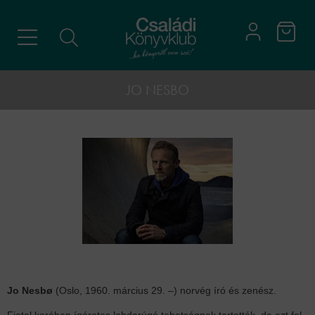
JO NESBO
Jo Nesbø
(Oslo, 1960. március 29. –) norvég író és zenész.
Fiatal korában ígéretes labdarúgó tehetségnek tartották, de ezt fel