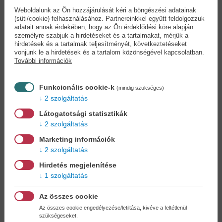
Weboldalunk az Ön hozzájárulását kéri a böngészési adatainak
(süti/cookie) felhasználásához. Partnereinkkel együtt feldolgozzuk
adatait annak érdekében, hogy az Ön érdeklődési köre alapján
személyre szabjuk a hirdetéseket és a tartalmakat, mérjük a
hirdetések és a tartalmak teljesítményét, következtetéseket
Doktor Proktor
Vérhold - Skandináv
vonjunk le a hirdetések és a tartalom közönségével kapcsolatban.
pukipora (9....
krimik
További információk
Jo Nesbo
Jo Nesbo
11,90 €
15,90 €
13,69 €
17,49 €
Funkcionális cookie-k
(mindig szükséges)
2 szolgáltatás
Látogatotsági statisztikák
2 szolgáltatás
Marketing információk
2 szolgáltatás
Hirdetés megjelenítése
1 szolgáltatás
Az összes cookie
Az összes cookie engedélyezése/letiltása, kivéve a feltétlenül
szükségeseket.