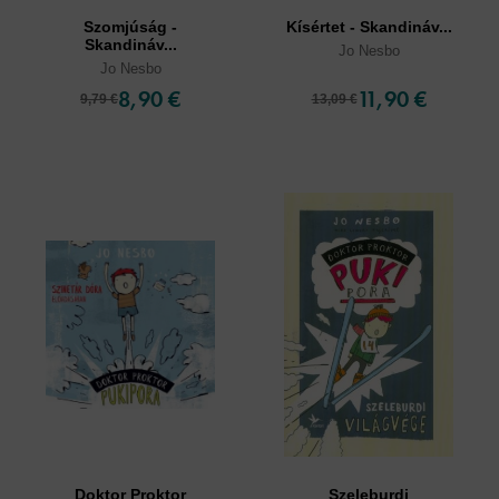
Szomjúság -
Kísértet - Skandináv...
Skandináv...
Jo Nesbo
Jo Nesbo
8,90 €
11,90 €
9,79 €
13,09 €
Doktor Proktor
Szeleburdi