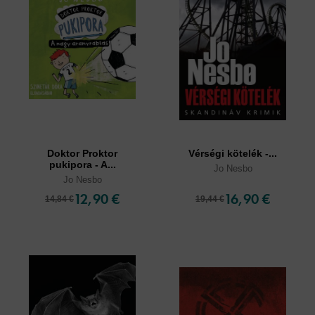
Doktor Proktor
Vérségi kötelék -...
pukipora - A...
Jo Nesbo
Jo Nesbo
12,90 €
16,90 €
14,84 €
19,44 €