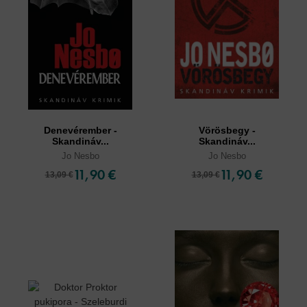
Denevérember -
Vörösbegy -
Skandináv...
Skandináv...
Jo Nesbo
Jo Nesbo
11,90 €
11,90 €
13,09 €
13,09 €