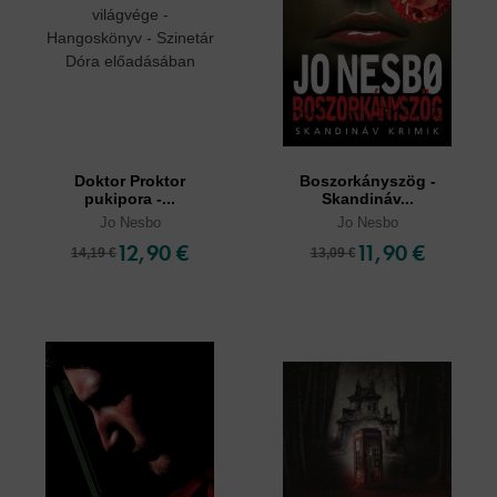
Doktor Proktor
Boszorkányszög -
pukipora -...
Skandináv...
Jo Nesbo
Jo Nesbo
12,90 €
11,90 €
14,19 €
13,09 €