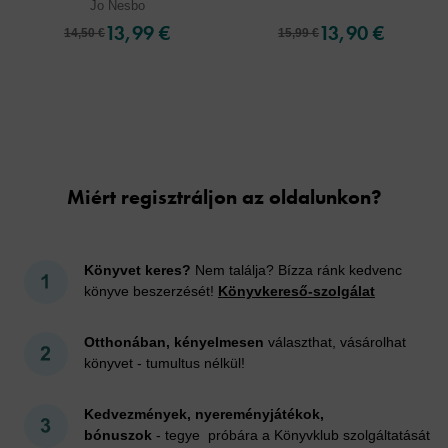
Jo Nesbo
13,99 €
13,90 €
14,50 €
15,99 €
Cookies
Miért regisztráljon az oldalunkon?
Könyvet keres?
Nem találja? Bízza ránk kedvenc
könyve beszerzését!
Könyvkereső-szolgálat
Otthonában, kényelmesen
választhat, vásárolhat
könyvet - tumultus nélkül!
Kedvezmények, nyereményjátékok,
bónuszok
- tegye próbára a Könyvklub szolgáltatását