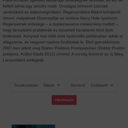
kellett adnia egy sérülés miatt. Országos hírnevet szerzett
zenészként és dalszövegíróként. Regényíróként főként krimijeiről
ismert, melyeknek főszereplője az iszákos Harry Hole nyomozó.
Regényeinek erőssége – a duplacsavaros cselekmény mellett –,
hogy társadalmi problémák és összetett karakterek köré építi
történeteit. Könyveit már több mint nyolcmillió példányban adták el
világszerte, és negyven nyelvre fordították le. Első gyerekkönyve
2007-ben jelent meg Doktor Proktors Prompepulver (Doktor Proktor
pukipora, Kolibri Kiadó 2012) címmel. A norvég krimiírót az új Stieg
Larssonként emlegetik.
Sorakoztatás
Sorrend