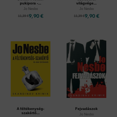
pukipora -...
világvége...
Jo Nesbo
Jo Nesbo
9,90 €
9,90 €
11,39 €
11,39 €
A féltékenység-
Fejvadászok
szakértő...
Jo Nesbo