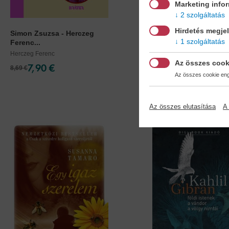
Marketing info
2 szolgáltatás
Hirdetés megje
Simon Zsuzsa - Herczeg
Északi fény - Herczeg.
1 szolgáltatás
Ferenc...
Herczeg Ferenc
Herczeg Ferenc
Az összes cook
7,90 €
8,90 €
8,69 €
10,24 €
Az összes cookie enge
Az összes elutasítása
A 