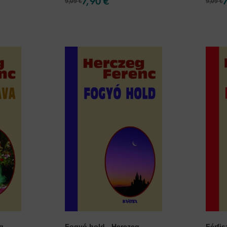
7,90 €
9,09 €
9,09 €
...
Fogyó hold - Herczeg
Férfis