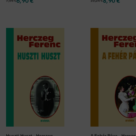
6,90 €
8,90 €
7,94 €
10,24 €
Huszti Huszt - Herczeg
A Fehér Páva - Herczeg