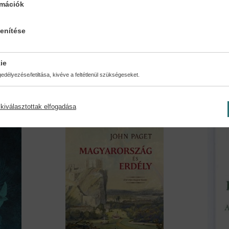
rmációk
A Nagy Gopnyik -...
A 20. 
lenítése
..
Viktor Jerofejev
Kiss Gy
ie
23,90 €
27,49 €
13,69 €
délyezése/letiltása, kivéve a feltétlenül szükségeseket.
kiválasztottak elfogadása