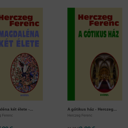
éna két élete -...
A gótikus ház - Herczeg...
g Ferenc
Herczeg Ferenc