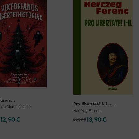
iánus...
Pro libertate! I-II. -...
ita Margit (szerk.)
Herczeg Ferenc
12,90 €
13,90 €
15,99 €