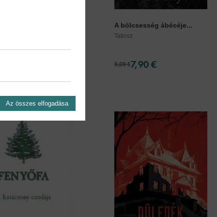
század lengyel...
A bölcsesség ábécéje...
. Csaba
Tatiosz
11,90 €
7,90 €
9,09 €
Az összes elfogadása