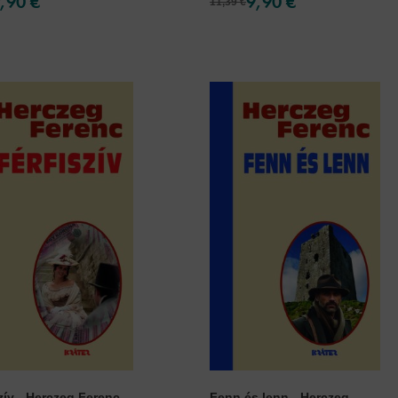
7,90 €
9,90 €
11,39 €
zív - Herczeg Ferenc...
Fenn és lenn - Herczeg...