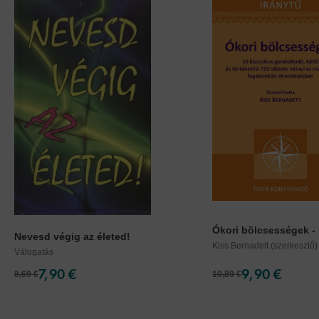
Ókori bölcsességek - 1
Nevesd végig az életed!
Kiss Bernadett (szerkesztő)
Válogatás
7,90 €
9,90 €
8,69 €
10,89 €