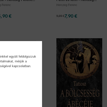
g Ferenc
Herczeg Ferenc
5,90 €
7,90 €
9,09 €
inkkel együtt feldolgozzuk
rtalmakat, mérjük a
önségével kapcsolatban.