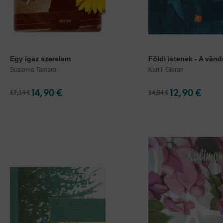
Egy igaz szerelem
Földi istenek - A vándo
Susanna Tamaro
Kahlil Gibran
14,90 €
12,90 €
17,14 €
14,84 €