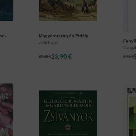
r -...
Magyarország és Erdély
Fenyőf
John Paget
Váloga
23,90 €
27,49 €
6,79 €