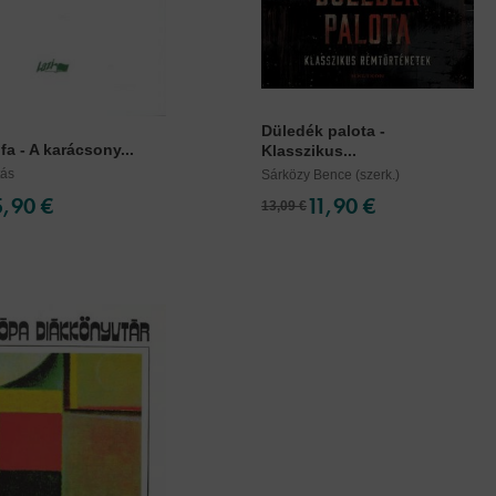
Düledék palota -
a - A karácsony...
Klasszikus...
tás
Sárközy Bence (szerk.)
5,90 €
11,90 €
13,09 €