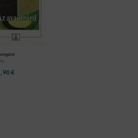
antgárd
tás
1,90 €