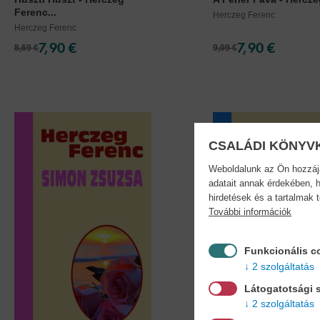
Ferenc...
Herczeg Ferenc
Herczeg Ferenc
7,90 €
7,90 €
8,69 €
9,09 €
CSALÁDI KÖNYV
Weboldalunk az Ön hozzájár
adatait annak érdekében, h
hirdetések és a tartalmak 
További információk
Funkcionális c
2 szolgáltatás
Látogatotsági s
2 szolgáltatás