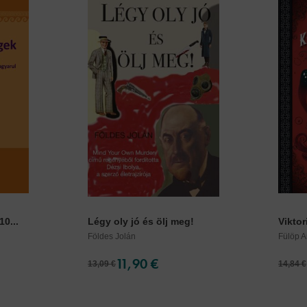
0...
Légy oly jó és ölj meg!
Viktor
Földes Jolán
Fülöp An
11,90 €
13,09 €
14,84 €