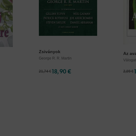
Zsiványok
Az av
George R. R. Martin
Váloga
18,90 €
21,74 €
2,09 €
Cookies