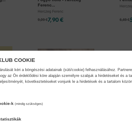
Ferenc...
Hercze
Herczeg Ferenc
7,90 €
9,09 €
6,49 €
KLUB COOKIE
ulását kéri a böngészési adatainak (süti/cookie) felhasználásához. Partnere
ogy az Ön érdeklődési köre alapján személyre szabjuk a hirdetéseket és a ta
teljesítményét, következtetéseket vonjunk le a hirdetések és a tartalom köz
ookie-k
(mindig szükséges)
tatisztikák