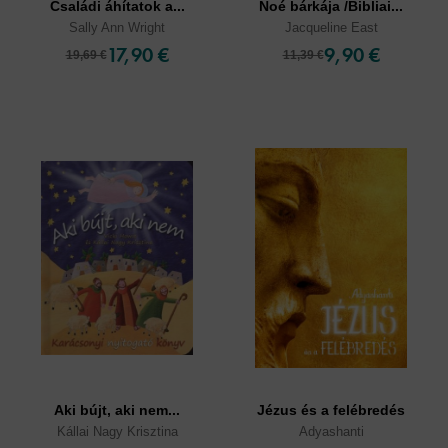
Családi áhítatok a...
Noé bárkája /Bibliai...
Sally Ann Wright
Jacqueline East
17,90 €
9,90 €
19,69 €
11,39 €
Aki bújt, aki nem...
Jézus és a felébredés
Kállai Nagy Krisztina
Adyashanti