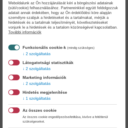
Weboldalunk az Ön hozzájárulását kéri a böngészési adatainak
(süti/cookie) felhasználásához. Partnereinkkel együtt feldolgozzuk
adatait annak érdekében, hogy az Ön érdeklődési köre alapján
Kicsinyek imakönyve
Istenem, ha úgy
személyre szabjuk a hirdetéseket és a tartalmakat, mérjük a
gondolod......
hirdetések és a tartalmak teljesítményét, következtetéseket
Lapozó
vonjunk le a hirdetések és a tartalom közönségével kapcsolatban.
Lene Mayer-Skumanz
További információk
4,90 €
8,90 €
5,90 €
10,24 €
Funkcionális cookie-k
(mindig szükséges)
2 szolgáltatás
Látogatotsági statisztikák
2 szolgáltatás
Marketing információk
2 szolgáltatás
Hirdetés megjelenítése
1 szolgáltatás
Az összes cookie
Az összes cookie engedélyezése/letiltása, kivéve a feltétlenül
szükségeseket.