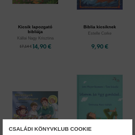
Kicsik lapozgató
Biblia kicsiknek
bibliája
Estelle Corke
Kállai Nagy Krisztina
14,90 €
9,90 €
17,14 €
CSALÁDI KÖNYVKLUB COOKIE