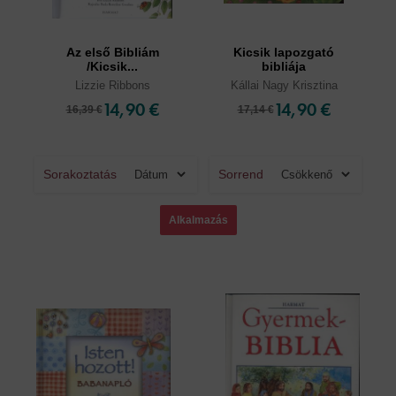
Az első Bibliám
Kicsik lapozgató
/Kicsik...
bibliája
Lizzie Ribbons
Kállai Nagy Krisztina
14,90 €
14,90 €
16,39 €
17,14 €
Sorakoztatás
Sorrend