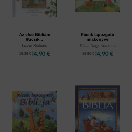
Az első Bibliám
Kicsik lapozgató
/Kicsik...
imakönyve
Lizzie Ribbons
Kállai Nagy Krisztina
14,90 €
14,90 €
16,39 €
16,90 €