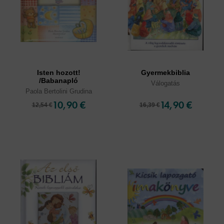
Isten hozott!
Gyermekbiblia
/Babanapló
Válogatás
Paola Bertolini Grudina
10,90 €
14,90 €
12,54 €
16,39 €