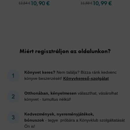
10,90 €
10,99 €
12,54 €
11,50 €
Cookies
Miért regisztráljon az oldalunkon?
Könyvet keres?
Nem találja? Bízza ránk kedvenc
könyve beszerzését!
Könyvkereső-szolgálat
Otthonában, kényelmesen
választhat, vásárolhat
könyvet - tumultus nélkül!
Kedvezmények, nyereményjátékok,
bónuszok
- tegye próbára a Könyvklub szolgáltatását
Ön is!