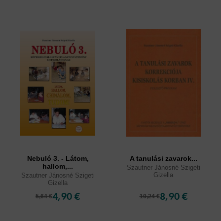
Nebuló 3. - Látom,
A tanulási zavarok...
hallom,...
Szautner Jánosné Szigeti
Gizella
Szautner Jánosné Szigeti
Gizella
4,90 €
8,90 €
5,64 €
10,24 €