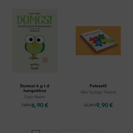
Dumcsi k g t d
Feleselő
hangokhoz
Illés Györgyi Terézia
Fejér Noémi
6,90 €
9,90 €
7,59 €
11,39 €