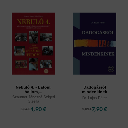
Nebuló 4. - Látom,
Dadogásról
hallom,...
mindenkinek
Szautner Jánosné Szigeti
Dr. Lajos Péter
Gizella
4,90 €
7,90 €
5,64 €
9,09 €