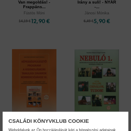
Van megoldás! -
Irány a suli! - NYÁR
Frappáns...
-...
Füstös Móni
Jánosi Mónika
12,90 €
5,90 €
14,19 €
6,49 €
CSALÁDI KÖNYVKLUB COOKIE
Képességfejlesztő
Nebuló 1. - Látom,
program...
hallom,...
Weboldalunk az Ön hozzájárulását kéri a böngészési adatainak