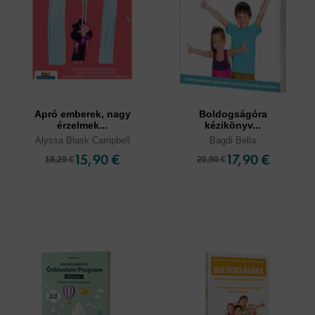
Apró emberek, nagy
Boldogságóra
érzelmek...
kézikönyv...
Alyssa Blask Campbell
Bagdi Bella
15,90 €
17,90 €
18,29 €
20,90 €