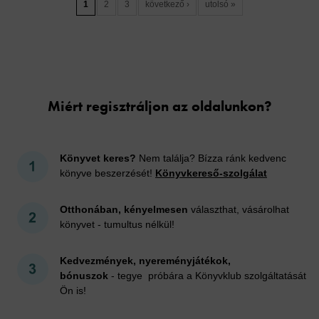
1
2
3
következő ›
utolsó »
Cookies
Miért regisztráljon az oldalunkon?
Könyvet keres?
Nem találja? Bízza ránk kedvenc
könyve beszerzését!
Könyvkereső-szolgálat
Otthonában, kényelmesen
választhat, vásárolhat
könyvet - tumultus nélkül!
Kedvezmények, nyereményjátékok,
bónuszok
- tegye próbára a Könyvklub szolgáltatását
Ön is!