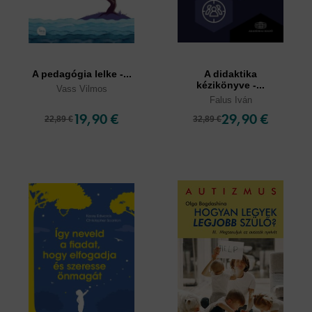
A pedagógia lelke -...
A didaktika
kézikönyve -...
Vass Vilmos
Falus Iván
19,90 €
29,90 €
22,89 €
32,89 €