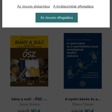
Gizella
Az összes elutasítása
A kiválasztottak elfogadása
8,90 €
5,90 €
10,24 €
6,79 €
Az összes elfogadása
Irány a suli! - ŐSZ -...
A nyelvi késés és a...
Jánosi Mónika
Bittera Tiborné
5,90 €
4,90 €
6,79 €
5,39 €