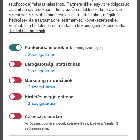
Szautner Jánosné Szigeti
Szautner Jánosné Szigeti
(süti/cookie) felhasználásához. Partnereinkkel együtt feldolgozzuk
Gizella
Gizella
adatait annak érdekében, hogy az Ön érdeklődési köre alapján
személyre szabjuk a hirdetéseket és a tartalmakat, mérjük a
7,90 €
4,90 €
8,69 €
5,64 €
hirdetések és a tartalmak teljesítményét, következtetéseket
vonjunk le a hirdetések és a tartalom közönségével kapcsolatban.
További információk
Funkcionális cookie-k
(mindig szükséges)
2 szolgáltatás
Látogatotsági statisztikák
2 szolgáltatás
Marketing információk
2 szolgáltatás
Hirdetés megjelenítése
1 szolgáltatás
Az összes cookie
Az összes cookie engedélyezése/letiltása, kivéve a feltétlenül
Képességfejlesztő
Irány a suli! - TÉL -...
szükségeseket.
program...
Jánosi Mónika
Szautner Jánosné Szigeti