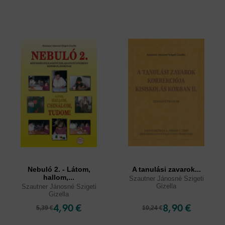
Nebuló 2. - Látom,
A tanulási zavarok...
hallom,...
Szautner Jánosné Szigeti
Gizella
Szautner Jánosné Szigeti
Gizella
4,90 €
8,90 €
5,39 €
10,24 €