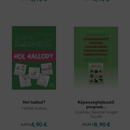
Hol hallod?
Képességfejlesztő
program...
Felföldi Andrea
Szautner Jánosné Szigeti
Gizella
4,90 €
8,90 €
5,39 €
10,24 €