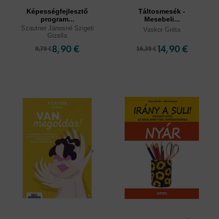
Képességfejlesztő
Táltosmesék -
program...
Mesebeli...
Szautner Jánosné Szigeti
Vaskor Gréta
Gizella
8,90 €
14,90 €
9,79 €
16,39 €