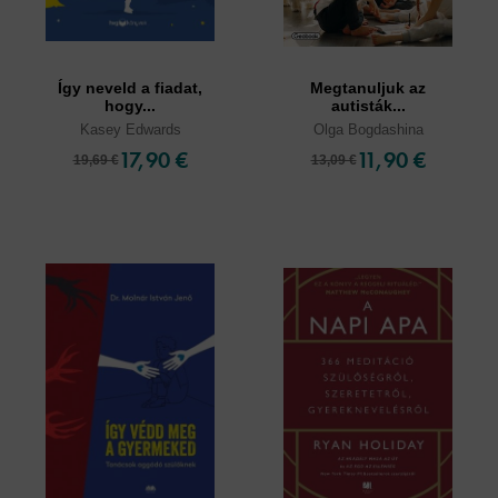
Így neveld a fiadat,
Megtanuljuk az
hogy...
autisták...
Kasey Edwards
Olga Bogdashina
17,90 €
11,90 €
19,69 €
13,09 €