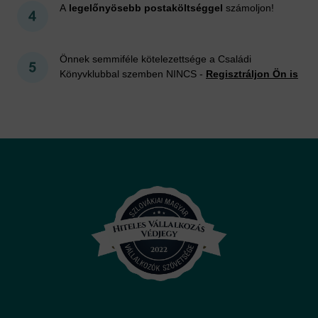
A
legelőnyösebb postaköltséggel
számoljon!
Önnek semmiféle kötelezettsége a Családi
Könyvklubbal szemben NINCS -
Regisztráljon Ön is