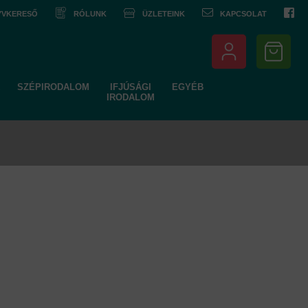
NYVKERESŐ
RÓLUNK
ÜZLETEINK
KAPCSOLAT
SZÉPIRODALOM
IFJÚSÁGI
EGYÉB
IRODALOM