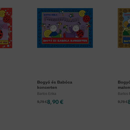
Bogyó és Babóca
Bogyó
koncerten
malo
Bartos Erika
Bartos 
8,90 €
9,79 €
9,79 €