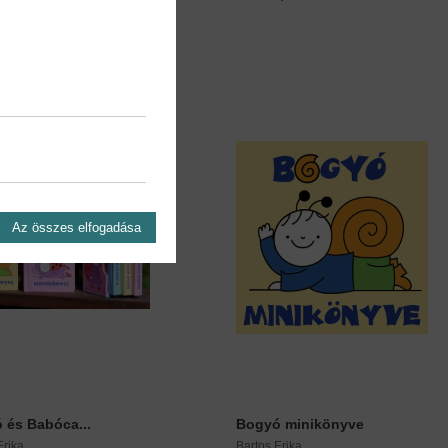
Az összes elfogadása
 és Babóca...
Bogyó minikönyve
Erika
Bartos Erika