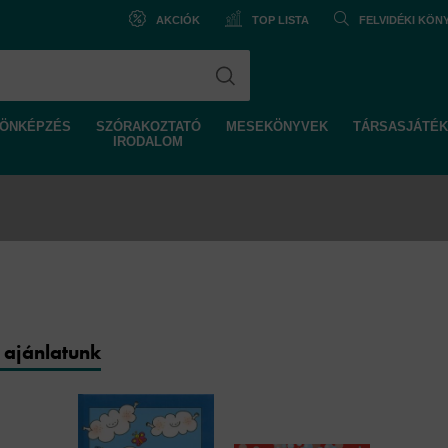
AKCIÓK
TOP LISTA
FELVIDÉKI KÖ
ÖNKÉPZÉS
SZÓRAKOZTATÓ
MESEKÖNYVEK
TÁRSASJÁTÉK
IRODALOM
 ajánlatunk