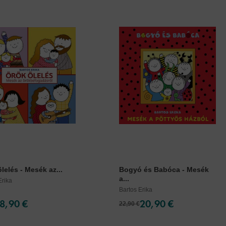
lelés - Mesék az...
Bogyó és Babóca - Mesék
a...
Erika
Bartos Erika
8,90 €
20,90 €
22,90 €