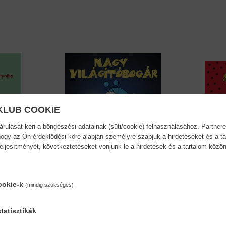
KLUB COOKIE
ulását kéri a böngészési adatainak (süti/cookie) felhasználásához. Partnere
ogy az Ön érdeklődési köre alapján személyre szabjuk a hirdetéseket és a ta
teljesítményét, következtetéseket vonjunk le a hirdetések és a tartalom köz
ookie-k
(mindig szükséges)
Nagy világítóbogár
Bogyó
Bartos Erika
Bartos 
tatisztikák
5,90 €
6,49 €
5,90 €