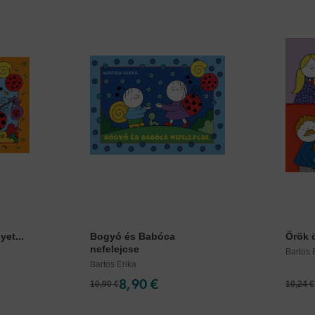
et...
Bogyó és Babóca
Örök ö
nefelejcse
Bartos 
Bartos Erika
8,90 €
10,90 €
10,24 €