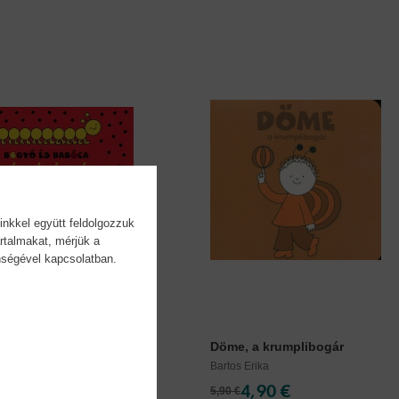
inkkel együtt feldolgozzuk
rtalmakat, mérjük a
önségével kapcsolatban.
 és Babóca - A...
Döme, a krumplibogár
Erika
Bartos Erika
4,90 €
4,90 €
5,90 €