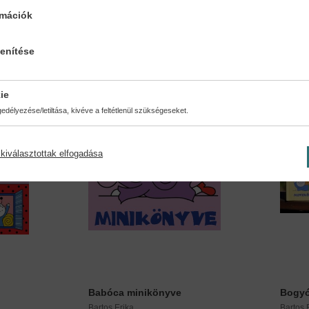
rmációk
lenítése
ie
délyezése/letiltása, kivéve a feltétlenül szükségeseket.
kiválasztottak elfogadása
Babóca minikönyve
Bogyó
Bartos Erika
Bartos 