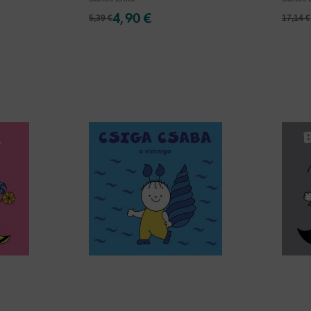
4,90 €
5,39 €
17,14 €