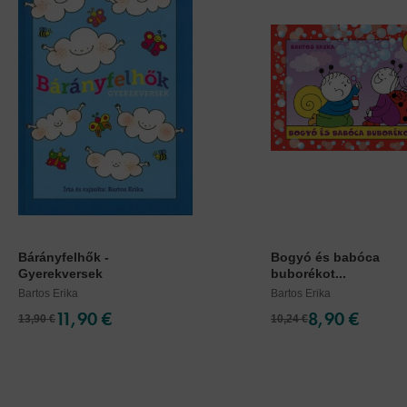
Bárányfelhők -
Bogyó és babóca
Gyerekversek
buborékot...
Bartos Erika
Bartos Erika
11,90 €
8,90 €
13,90 €
10,24 €