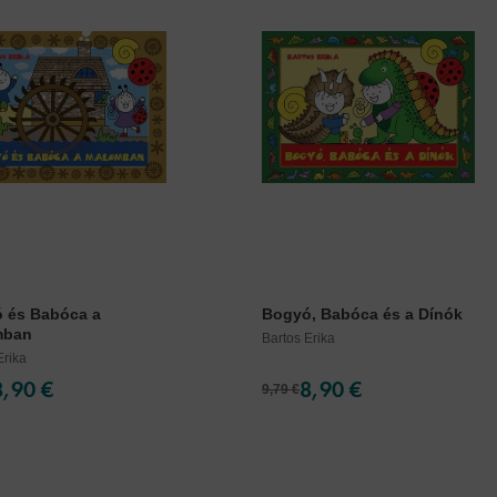
 és Babóca a
Bogyó, Babóca és a Dínók
mban
Bartos Erika
Erika
8,90 €
8,90 €
9,79 €