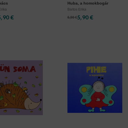
bács
Huba, a homokbogár
Erika
Bartos Erika
5,90 €
5,90 €
6,90 €