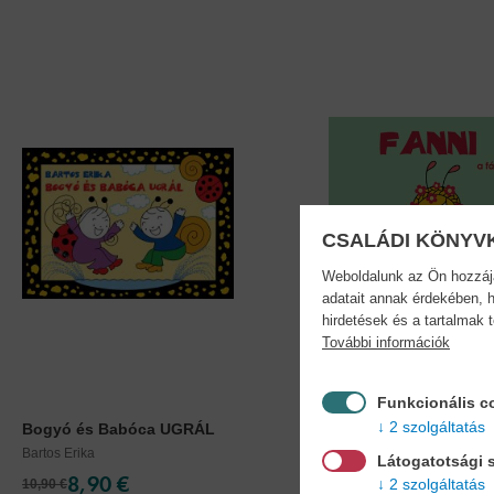
CSALÁDI KÖNYV
Weboldalunk az Ön hozzájár
adatait annak érdekében, h
hirdetések és a tartalmak 
További információk
Funkcionális c
2 szolgáltatás
Bogyó és Babóca UGRÁL
Fanni, a fátyolka
Bartos Erika
Bartos Erika
Látogatotsági s
8,90 €
5,90 €
2 szolgáltatás
10,90 €
6,49 €