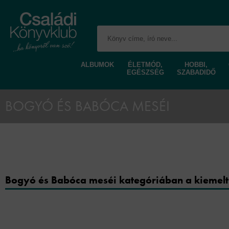
ALBUMOK
ÉLETMÓD,
HOBBI,
EGÉSZSÉG
SZABADIDŐ
BOGYÓ ÉS BABÓCA MESÉI
Bogyó és Babóca meséi kategóriában a kiemelt