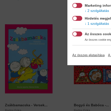
Marketing info
2 szolgáltatás
Hirdetés megje
1 szolgáltatás
Az összes cook
Az összes cookie enge
Az összes elutasítása
A 
Zsákbamacska - Versek...
Bogyó és Babóca -...
Bartos Erika
Bartos Erika