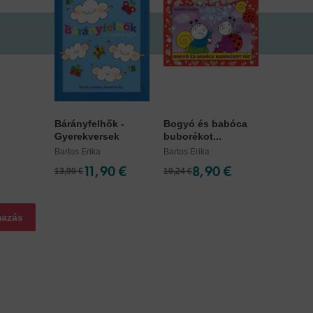
Bárányfelhők -
Bogyó és babóca
Gyerekversek
buborékot...
Bartos Erika
Bartos Erika
11,90 €
8,90 €
13,90 €
10,24 €