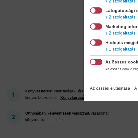
2 szolgáltatás
Látogatotsági s
2 szolgáltatás
Marketing info
2 szolgáltatás
Hirdetés megje
1 szolgáltatás
Mi
Az összes cook
Az összes cookie enge
Az összes elutasítása
A 
Könyvet keres?
Nem találja? Bízza ránk kedvenc
könyve beszerzését!
Könyvkereső-szolgálat
Otthonában, kényelmesen
választhat, vásárolhat
könyvet - tumultus nélkül!