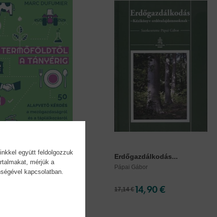
inkkel együtt feldolgozzuk
őföldtől a tányérig
Erdőgazdálkodás...
rtalmakat, mérjük a
ufumier
Pápai Gábor
önségével kapcsolatban.
8,90 €
14,90 €
17,14 €