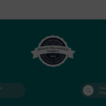
et
Felv
kön