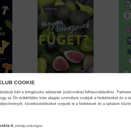
KLUB COOKIE
ulását kéri a böngészési adatainak (süti/cookie) felhasználásához. Partnere
Hogyan termesszünk
A term
ogy az Ön érdeklődési köre alapján személyre szabjuk a hirdetéseket és a ta
fügét?...
Marc D
teljesítményét, következtetéseket vonjunk le a hirdetések és a tartalom köz
Christoph Seiler
8,90 €
9,79 €
9,79 €
ookie-k
(mindig szükséges)