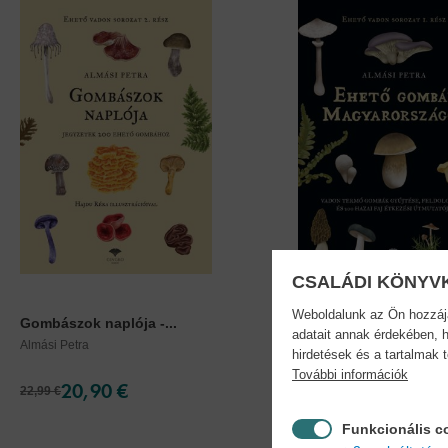
CSALÁDI KÖNYV
Weboldalunk az Ön hozzájár
Gombászok naplója -...
Ehető gombák...
adatait annak érdekében, h
Almási Petra
Almási Petra
hirdetések és a tartalmak 
További információk
20,90 €
27,90 €
22,99 €
30,69 €
Funkcionális c