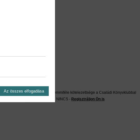
on?
Az összes elfogadása
Önnek semmiféle kötelezettsége a Családi Könyvklubbal
szemben NINCS -
Regisztráljon Ön is