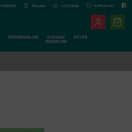
NYVKERESŐ
RÓLUNK
ÜZLETEINK
KAPCSOLAT
SZÉPIRODALOM
IFJÚSÁGI
EGYÉB
IRODALOM