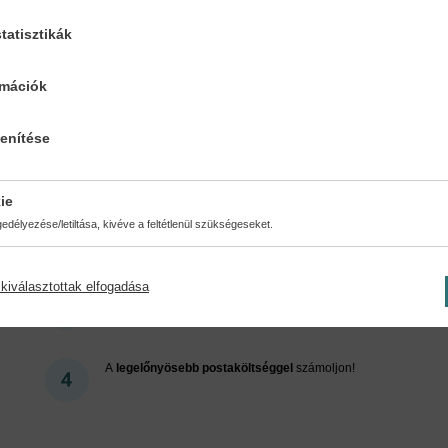
tatisztikák
Cookies
rmációk
lenítése
ért regisztráljon az oldalunk
ie
délyezése/letiltása, kivéve a feltétlenül szükségeseket.
kiválasztottak elfogadása
Kedvezmények, nyereményjátékok, bónuszok
- tegye
próbára a Könyvklub szolgáltatását Ön is!
A
legelőnyösebb postaköltséggel
számoljon!