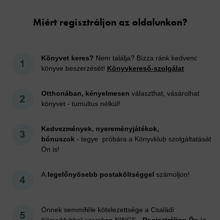
Miért regisztráljon az oldalunkon?
Könyvet keres?
Nem találja? Bízza ránk kedvenc
könyve beszerzését!
Könyvkereső-szolgálat
Otthonában, kényelmesen
választhat, vásárolhat
könyvet - tumultus nélkül!
Kedvezmények, nyereményjátékok,
bónuszok
- tegye próbára a Könyvklub szolgáltatását
Ön is!
A
legelőnyösebb postaköltséggel
számoljon!
Önnek semmiféle kötelezettsége a Családi