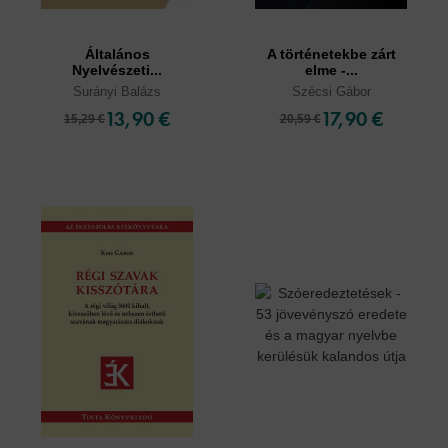
Általános
A történetekbe zárt
Nyelvészeti...
elme -...
Surányi Balázs
Szécsi Gábor
13,90 €
17,90 €
15,29 €
20,59 €