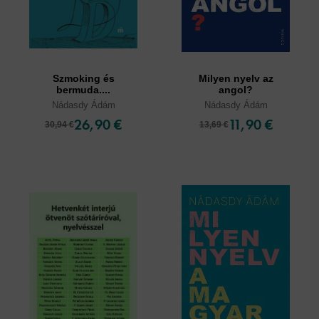
Szmoking és
Milyen nyelv az
bermuda....
angol?
Nádasdy Ádám
Nádasdy Ádám
26,90 €
11,90 €
30,94 €
13,69 €