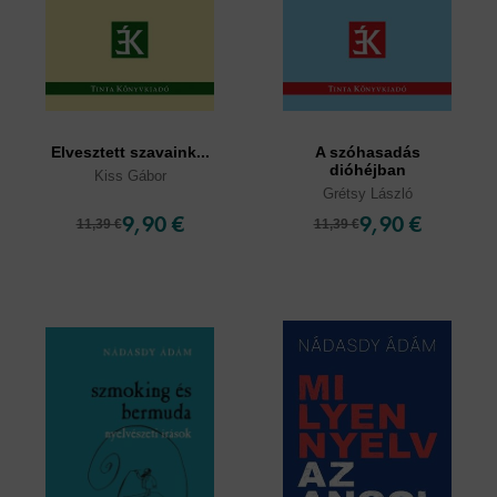
Elvesztett szavaink...
A szóhasadás
dióhéjban
Kiss Gábor
Grétsy László
9,90 €
9,90 €
11,39 €
11,39 €