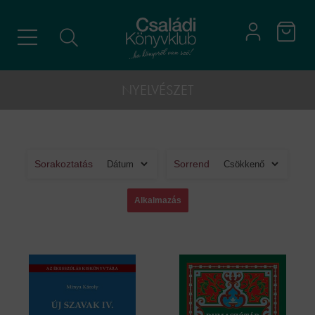
NYELVÉSZET
Sorakoztatás
Sorrend