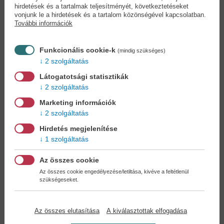
hirdetések és a tartalmak teljesítményét, következtetéseket
nyelvtanulás -...
Fábián Pál
vonjunk le a hirdetések és a tartalom közönségével kapcsolatban.
Murányi Péter
További információk
9,90 €
14,90 €
11,39 €
17,14 €
Funkcionális cookie-k
(mindig szükséges)
2 szolgáltatás
Látogatotsági statisztikák
2 szolgáltatás
Marketing információk
2 szolgáltatás
Hirdetés megjelenítése
1 szolgáltatás
Az összes cookie
Az összes cookie engedélyezése/letiltása, kivéve a feltétlenül
szükségeseket.
Bölcs tanácsok - Az...
Magyar szókincstár -
Az összes elutasítása
A kiválasztottak elfogadása
Rokon...
Kiss Bernadett