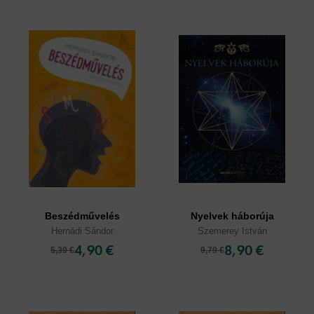
Beszédművelés
Nyelvek háborúja
Hernádi Sándor
Szemerey István
4,90 €
8,90 €
5,39 €
9,79 €