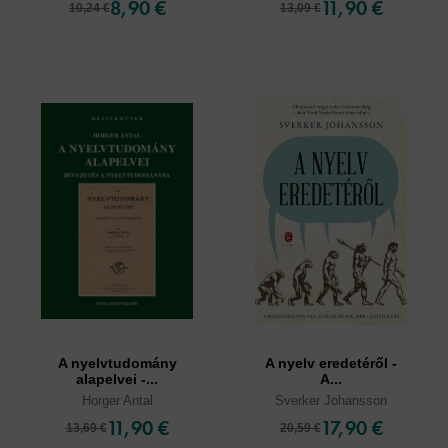
8,90 €
11,90 €
10,24 €
13,09 €
A nyelvtudomány
A nyelv eredetéről -
alapelvei -...
A...
Horger Antal
Sverker Johansson
11,90 €
17,90 €
13,69 €
20,59 €