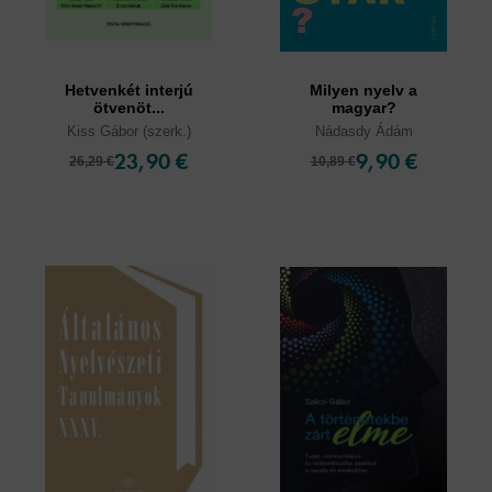
Hetvenkét interjú
Milyen nyelv a
ötvenöt...
magyar?
Kiss Gábor (szerk.)
Nádasdy Ádám
23,90 €
9,90 €
26,29 €
10,89 €