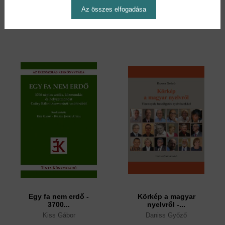
Kiss Gábor
Az összes elfogadása
3,90 €
35,90 €
4,29 €
39,49 €
Egy fa nem erdő -
Körkép a magyar
3700...
nyelvről -...
Kiss Gábor
Daniss Győző