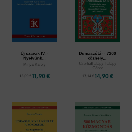
Új szavak IV. -
Dumaszótár - 7200
Nyelvünk...
közhely,...
Cserháthalápy Halápy
Minya Károly
Gábor
11,90 €
14,90 €
13,09 €
17,14 €