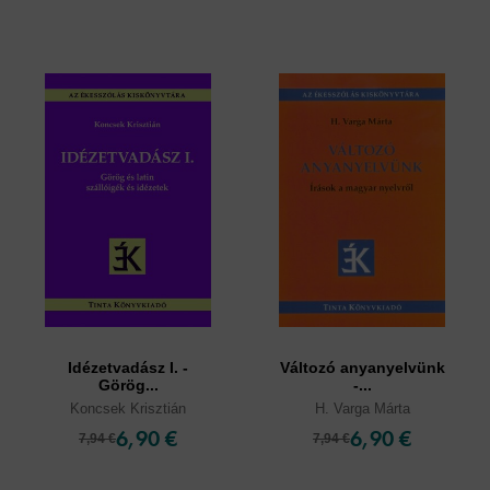
Idézetvadász I. -
Változó anyanyelvünk
Görög...
-...
Koncsek Krisztián
H. Varga Márta
6,90 €
6,90 €
7,94 €
7,94 €