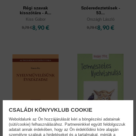
Régi szavak
Szóeredeztetések -
kisszótára - A...
53...
Kiss Gábor
Országh László
8,90 €
8,90 €
9,79 €
9,79 €
CSALÁDI KÖNYVKLUB COOKIE
Weboldalunk az Ön hozzájárulását kéri a böngészési adatainak
(süti/cookie) felhasználásához. Partnereinkkel együtt feldolgozzuk
adatait annak érdekében, hogy az Ön érdeklődési köre alapján
személyre szabjuk a hirdetéseket és a tartalmakat, mérjük a
Nyelvművelésünk...
Természetes