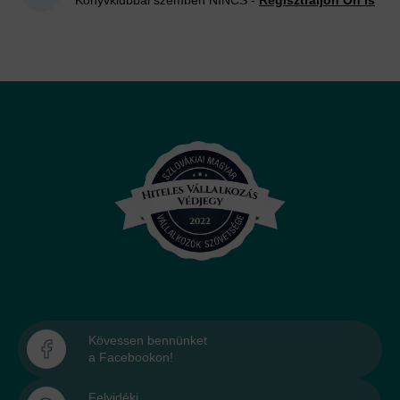
Könyvklubbal szemben NINCS -
Regisztráljon Ön is
Kövessen bennünket
a Facebookon!
Felvidéki