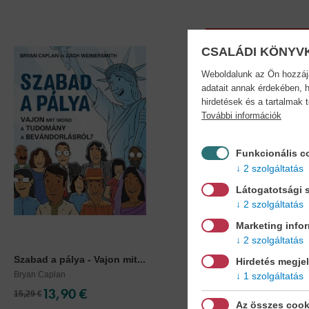
CSALÁDI KÖNYV
Weboldalunk az Ön hozzájár
adatait annak érdekében, h
hirdetések és a tartalmak 
További információk
Funkcionális c
2 szolgáltatás
Látogatotsági s
2 szolgáltatás
Marketing info
2 szolgáltatás
Szabad a pálya - Vajon mit...
Globális öngyilkosság 
Hirdetés megje
Bryan Caplan
Jonathan Safran Foer
1 szolgáltatás
13,90 €
9,90 €
15,29 €
11,39 €
Az összes cook