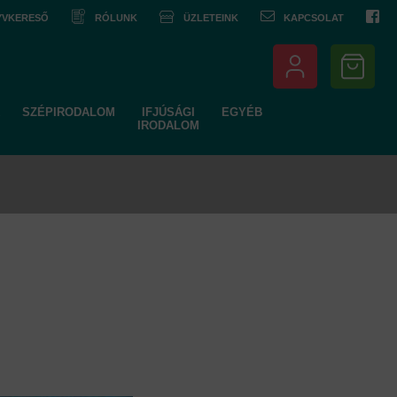
NYVKERESŐ
RÓLUNK
ÜZLETEINK
KAPCSOLAT
SZÉPIRODALOM
IFJÚSÁGI
EGYÉB
IRODALOM