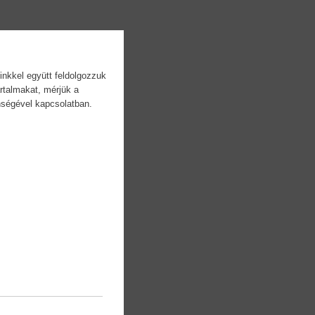
inkkel együtt feldolgozzuk
rtalmakat, mérjük a
önségével kapcsolatban.