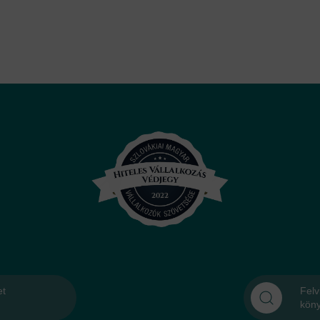
et
Felv
kön