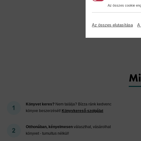
Az összes cookie enge
Az összes elutasítása
A 
Mi
Könyvet keres?
Nem találja? Bízza ránk kedvenc
könyve beszerzését!
Könyvkereső-szolgálat
Otthonában, kényelmesen
választhat, vásárolhat
könyvet - tumultus nélkül!