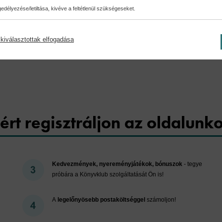
délyezése/letiltása, kivéve a feltétlenül szükségeseket.
kiválasztottak elfogadása
Cookies
ért regisztráljon az oldalunk
Kedvezmények, nyereményjátékok, bónuszok
- tegye
próbára a Könyvklub szolgáltatását Ön is!
A
legelőnyösebb postaköltséggel
számoljon!