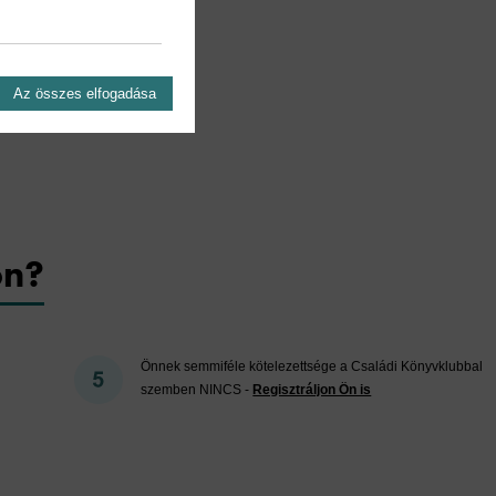
Az összes elfogadása
on?
Önnek semmiféle kötelezettsége a Családi Könyvklubbal
szemben NINCS -
Regisztráljon Ön is