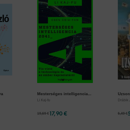
ya
Mesterséges intelligencia...
Uzsorac
Li Kaj-fu
Drábik
17,90 €
19,69 €
6,49 €