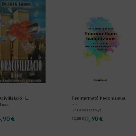
ivilizáció II....
Fenntartható hedonizmus
-...
 János
Dr. Lelkes Orsolya
5,90 €
11,90 €
13,69 €