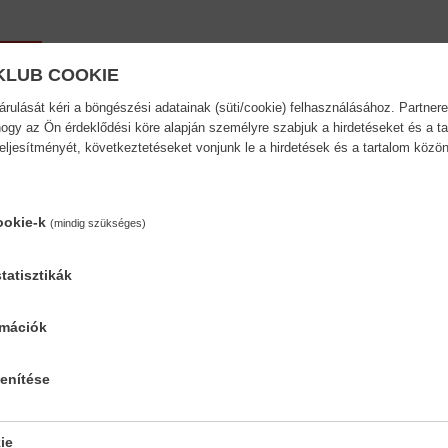
KLUB COOKIE
ulását kéri a böngészési adatainak (süti/cookie) felhasználásához. Partnere
ogy az Ön érdeklődési köre alapján személyre szabjuk a hirdetéseket és a ta
teljesítményét, következtetéseket vonjunk le a hirdetések és a tartalom köz
ookie-k
(mindig szükséges)
tatisztikák
rmációk
-...
lenítése
ie