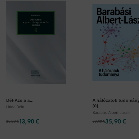
Dél-Ázsia a...
A hálózatok tudomán
(új...
Háda Béla
Barabási Albert-László
13,90 €
35,90 €
15,99 €
39,49 €