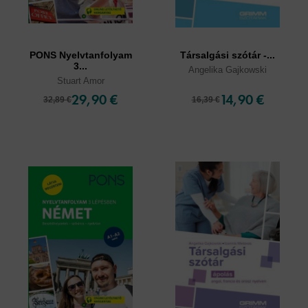
PONS Nyelvtanfolyam
Társalgási szótár -...
3...
Angelika Gajkowski
Stuart Amor
29,90 €
14,90 €
32,89 €
16,39 €