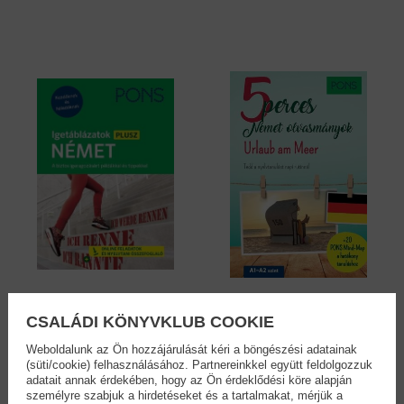
PONS Igetáblázatok
PONS 5 perces
CSALÁDI KÖNYVKLUB COOKIE
PLUSZ...
német...
Eva Maria Weermann
Dominic Butler
Weboldalunk az Ön hozzájárulását kéri a böngészési adatainak
14,90 €
11,90 €
(süti/cookie) felhasználásához. Partnereinkkel együtt feldolgozzuk
16,39 €
13,09 €
adatait annak érdekében, hogy az Ön érdeklődési köre alapján
személyre szabjuk a hirdetéseket és a tartalmakat, mérjük a