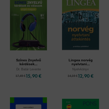
Színes 2nyelvű
Lingea norvég
kérdések...
nyelvtani...
Dr. Batár Levente
Nyelvkönyv
15,90 €
12,90 €
17,49 €
14,19 €