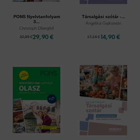
PONS Nyelvtanfolyam
Társalgási szótár -...
3...
Angelika Gajkowski
Christoph Obergfell
29,90 €
14,90 €
32,89 €
17,14 €