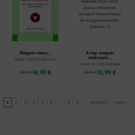
Magyar-olasz...
A régi magyar
diáknyelv...
Ágnes Bánhidi Agnesoni
Vasné dr. Tóth Kornélia
14,90 €
10,90 €
16,39 €
12,54 €
…
1
2
3
4
5
6
7
8
9
következő ›
utolsó »
Cookies