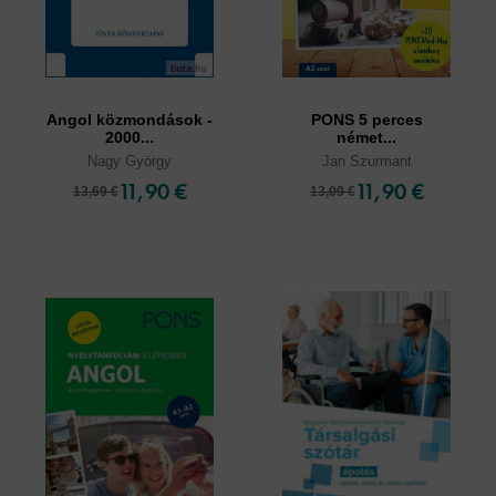
Angol közmondások -
PONS 5 perces
2000...
német...
Nagy György
Jan Szurmant
11,90 €
11,90 €
13,69 €
13,09 €