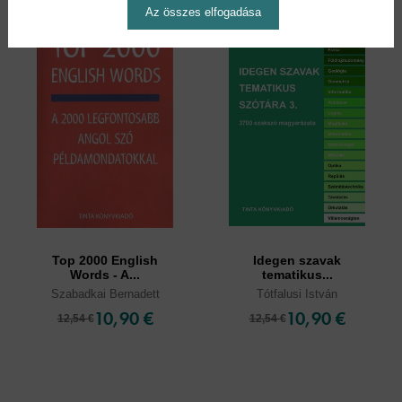
Az összes elfogadása
Top 2000 English
Idegen szavak
Words - A...
tematikus...
Szabadkai Bernadett
Tótfalusi István
10,90 €
10,90 €
12,54 €
12,54 €