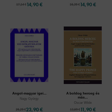
14,90 €
14,90 €
17,14 €
16,39 €
Angol-magyar igei...
A boldog herceg és
más...
Nagy György
Oscar Wilde
23,90 €
11,90 €
26,29 €
13,69 €