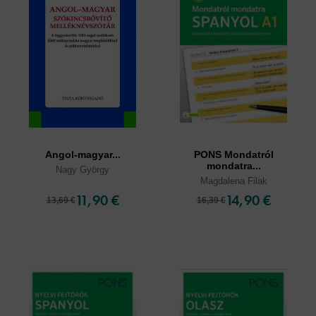
Angol-magyar...
PONS Mondatról
mondatra...
Nagy György
Magdalena Filak
11,90 €
14,90 €
13,69 €
16,39 €