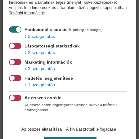
hirdetések és a tartalmak teljesítményét, következtetéseket
vonjunk le a hirdetések és a tartalom közönségével kapcsolatban.
További információk
Funkcionális cookie-k
(mindig szükséges)
2 szolgáltatás
Látogatotsági statisztikák
2 szolgáltatás
Marketing információk
2 szolgáltatás
Hirdetés megjelenítése
1 szolgáltatás
Az összes cookie
PONS Igetáblázatok
Lássuk a medvét! -...
PLUSZ...
Forgács Tamás
Az összes cookie engedélyezése/letiltása, kivéve a feltétlenül
Stephan Buckenmaier
szükségeseket.
14,90 €
11,90 €
16,39 €
13,09 €
Az összes elutasítása
A kiválasztottak elfogadása