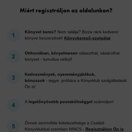
Miért regisztráljon az oldalunkon?
Könyvet keres?
Nem találja? Bízza ránk kedvenc
könyve beszerzését!
Könyvkereső-szolgálat
Otthonában, kényelmesen
választhat, vásárolhat
könyvet - tumultus nélkül!
Kedvezmények, nyereményjátékok,
bónuszok
- tegye próbára a Könyvklub szolgáltatását
Ön is!
A
legelőnyösebb postaköltséggel
számoljon!
Önnek semmiféle kötelezettsége a Családi
Könyvklubbal szemben NINCS -
Regisztráljon Ön is