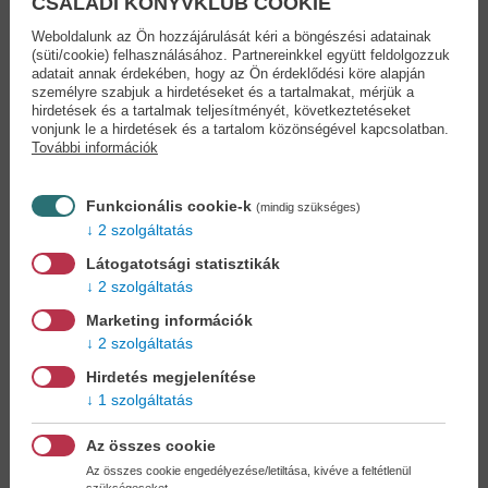
CSALÁDI KÖNYVKLUB COOKIE
Weboldalunk az Ön hozzájárulását kéri a böngészési adatainak
Varázslatos világunk
Varázslatos világunk
(süti/cookie) felhasználásához. Partnereinkkel együtt feldolgozzuk
ovi...
ovi...
adatait annak érdekében, hogy az Ön érdeklődési köre alapján
személyre szabjuk a hirdetéseket és a tartalmakat, mérjük a
Dohar Magdolna
Dohar Magdolna
hirdetések és a tartalmak teljesítményét, következtetéseket
4,90 €
4,90 €
5,64 €
5,64 €
vonjunk le a hirdetések és a tartalom közönségével kapcsolatban.
További információk
Funkcionális cookie-k
(mindig szükséges)
2 szolgáltatás
Látogatotsági statisztikák
2 szolgáltatás
Marketing információk
2 szolgáltatás
Hirdetés megjelenítése
1 szolgáltatás
Az összes cookie
Az összes cookie engedélyezése/letiltása, kivéve a feltétlenül