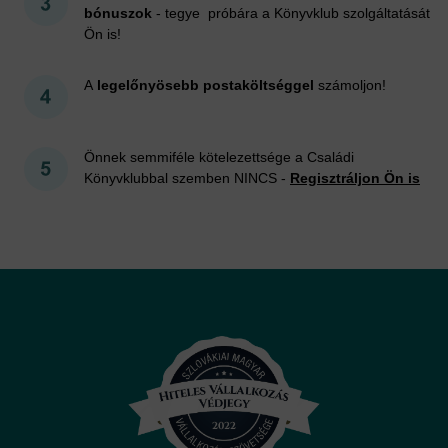
bónuszok
- tegye próbára a Könyvklub szolgáltatását
Ön is!
A
legelőnyösebb postaköltséggel
számoljon!
Önnek semmiféle kötelezettsége a Családi
Könyvklubbal szemben NINCS -
Regisztráljon Ön is