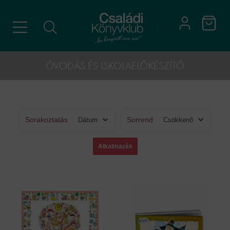
ÓVODÁS ÉS ISKOLAELŐKÉSZÍTŐ
Sorakoztatás
Sorrend