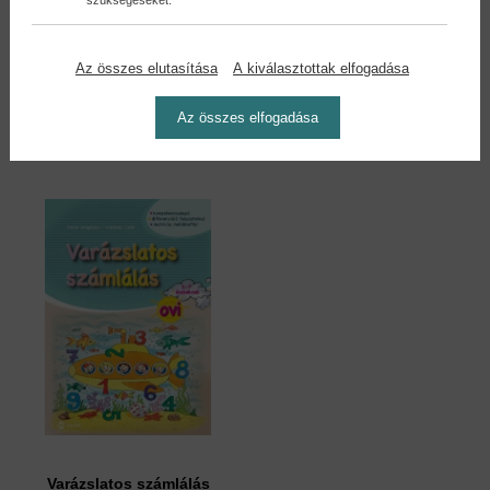
szükségeseket.
Varázslatos színező
Varázslatos színező
angol...
angol...
Tóthné Franczia Beáta
Tóthné Franczia Beáta
Az összes elutasítása
A kiválasztottak elfogadása
1,90 €
1,90 €
2,09 €
2,09 €
Az összes elfogadása
Varázslatos számlálás