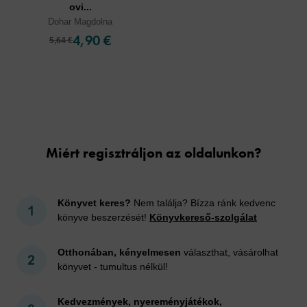
ovi...
Dohar Magdolna
4,90 €
5,64 €
Cookies
Miért regisztráljon az oldalunkon?
Könyvet keres?
Nem találja? Bízza ránk kedvenc
könyve beszerzését!
Könyvkereső-szolgálat
Otthonában, kényelmesen
választhat, vásárolhat
könyvet - tumultus nélkül!
Kedvezmények, nyereményjátékok,