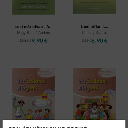
Lexi már olvas - A...
Lexi íróka II....
Nagy Bandó András
Csabay Katalin
9,90 €
6,90 €
10,89 €
7,59 €