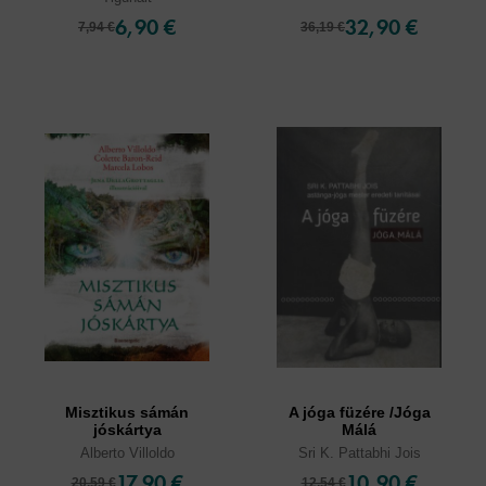
6,90 €
32,90 €
7,94 €
36,19 €
Misztikus sámán
A jóga füzére /Jóga
jóskártya
Málá
Alberto Villoldo
Sri K. Pattabhi Jois
17,90 €
10,90 €
20,59 €
12,54 €