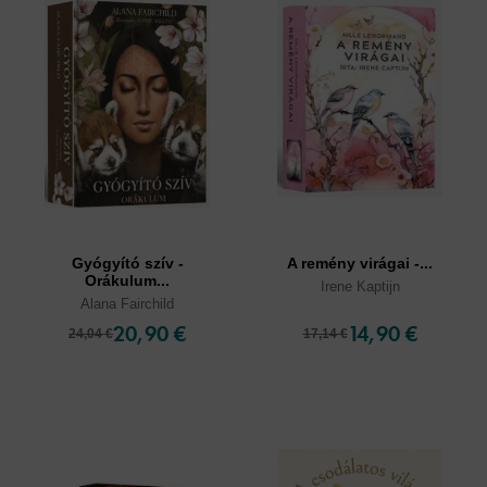
Gyógyító szív -
A remény virágai -...
Orákulum...
Irene Kaptijn
Alana Fairchild
20,90 €
14,90 €
24,04 €
17,14 €