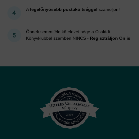
A
legelőnyösebb postaköltséggel
számoljon!
Önnek semmiféle kötelezettsége a Családi
Könyvklubbal szemben NINCS -
Regisztráljon Ön is