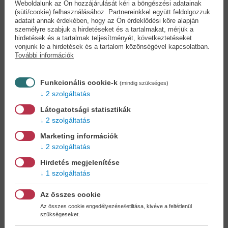
Weboldalunk az Ön hozzájárulását kéri a böngészési adatainak
(süti/cookie) felhasználásához. Partnereinkkel együtt feldolgozzuk
adatait annak érdekében, hogy az Ön érdeklődési köre alapján
személyre szabjuk a hirdetéseket és a tartalmakat, mérjük a
Belső gyermek
Mágikus órák tarot -
hirdetések és a tartalmak teljesítményét, következtetéseket
jóskártya -...
78...
vonjunk le a hirdetések és a tartalom közönségével kapcsolatban.
További információk
Amanda Lynn Aisling
Cecilia Lattari
24,90 €
29,90 €
28,64 €
34,39 €
Funkcionális cookie-k
(mindig szükséges)
2 szolgáltatás
Látogatotsági statisztikák
2 szolgáltatás
Marketing információk
2 szolgáltatás
Hirdetés megjelenítése
1 szolgáltatás
Az összes cookie
Az összes cookie engedélyezése/letiltása, kivéve a feltétlenül
szükségeseket.