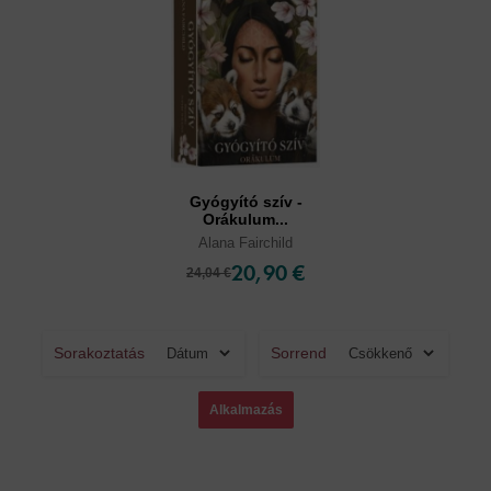
Gyógyító szív -
Orákulum...
Alana Fairchild
20,90 €
24,04 €
Sorakoztatás
Sorrend