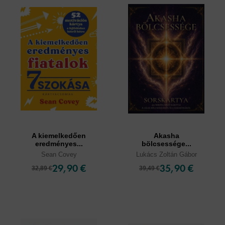
A kiemelkedően
Akasha
eredményes...
bölcsessége...
Sean Covey
Lukács Zoltán Gábor
29,90 €
35,90 €
32,89 €
39,49 €