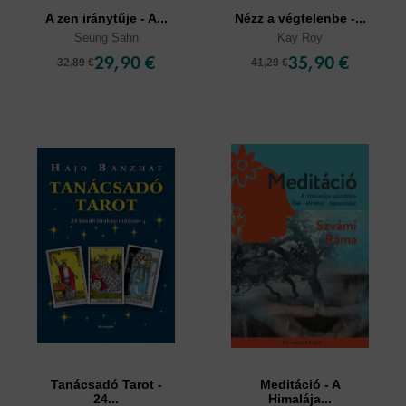
A zen iránytűje - A...
Nézz a végtelenbe -...
Seung Sahn
Kay Roy
29,90 €
35,90 €
32,89 €
41,29 €
Tanácsadó Tarot -
Meditáció - A
24...
Himalája...