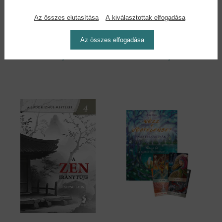
Az összes elutasítása
A kiválasztottak elfogadása
Virág tarot - Ismerd
Intuitív tarot -
meg a...
Útmutató...
Az összes elfogadása
Diana McMahon Collis
Stefanie Caponi
32,90 €
20,90 €
37,84 €
24,04 €