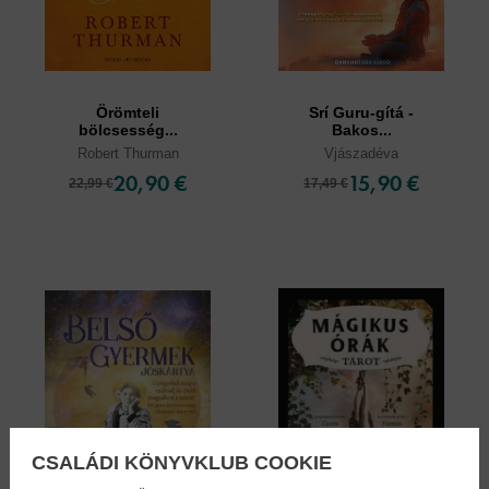
Örömteli
Srí Guru-gítá -
bölcsesség...
Bakos...
Robert Thurman
Vjászadéva
20,90 €
15,90 €
22,99 €
17,49 €
CSALÁDI KÖNYVKLUB COOKIE