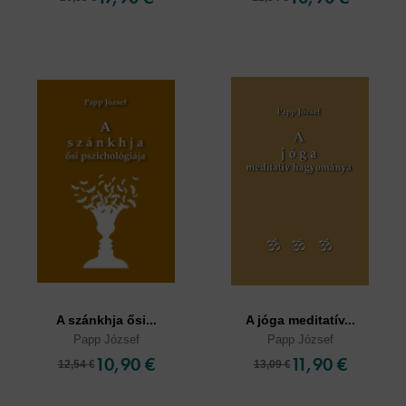
A szánkhja ősi...
A jóga meditatív...
Papp József
Papp József
10,90 €
11,90 €
12,54 €
13,09 €