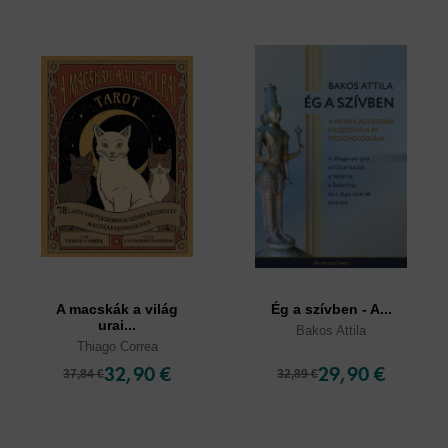
A macskák a világ
Ég a szívben - A...
urai...
Bakos Attila
Thiago Correa
32,90 €
29,90 €
37,84 €
32,89 €