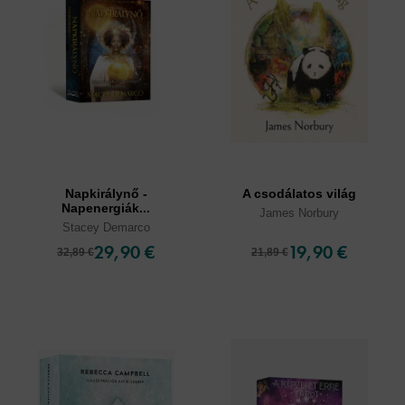
Napkirálynő -
A csodálatos világ
Napenergiák...
James Norbury
Stacey Demarco
29,90 €
19,90 €
32,89 €
21,89 €