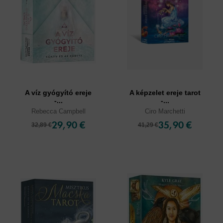
A víz gyógyító ereje
A képzelet ereje tarot
-...
-...
Rebecca Campbell
Ciro Marchetti
29,90 €
35,90 €
32,89 €
41,29 €