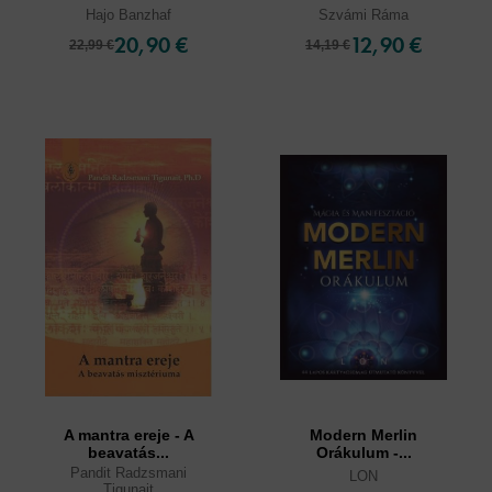
Hajo Banzhaf
Szvámi Ráma
20,90 €
12,90 €
22,99 €
14,19 €
A mantra ereje - A
Modern Merlin
beavatás...
Orákulum -...
Pandit Radzsmani
LON
Tigunait