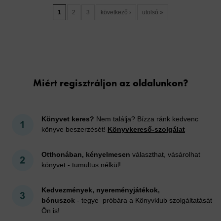
1
2
3
következő ›
utolsó »
Cookies
Miért regisztráljon az oldalunkon?
Könyvet keres?
Nem találja? Bízza ránk kedvenc
könyve beszerzését!
Könyvkereső-szolgálat
Otthonában, kényelmesen
választhat, vásárolhat
könyvet - tumultus nélkül!
Kedvezmények, nyereményjátékok,
bónuszok
- tegye próbára a Könyvklub szolgáltatását
Ön is!