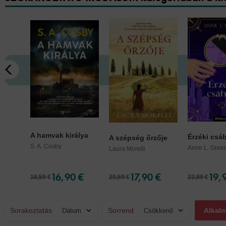
A hamvak királya
Érzéki csábí
A szépség őrzője
S. A. Cosby
Anne L. Gree
Laura Morelli
16,90 €
17,90 €
19,
18,59 €
20,59 €
22,89 €
Sorakoztatás
Sorrend