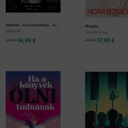
Hekaté - A boszorkány - A...
Magda
Nikita Gill
Nora Bossong
14,90 €
17,90 €
16,39 €
19,69 €