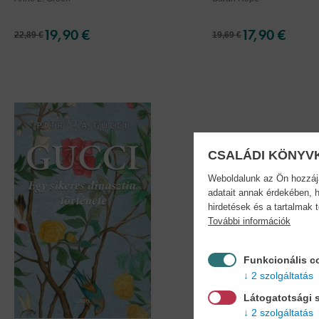
19,90 €
17,90 €
22,89 €
19,69 €
CSALÁDI KÖNYV
Weboldalunk az Ön hozzájár
adatait annak érdekében, h
hirdetések és a tartalmak 
További információk
Funkcionális c
2 szolgáltatás
Látogatotsági s
2 szolgáltatás