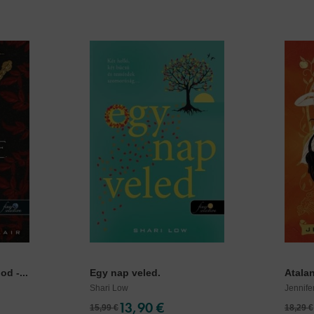
od -...
Egy nap veled.
Atala
Shari Low
Jennife
13,90 €
15,99 €
18,29 €