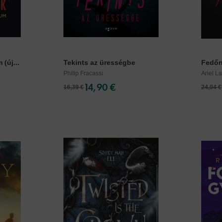
(új...
Tekints az ürességbe
Fedőne
Philip Fracassi
Ariel 
14,90 €
16,39 €
24,04 €