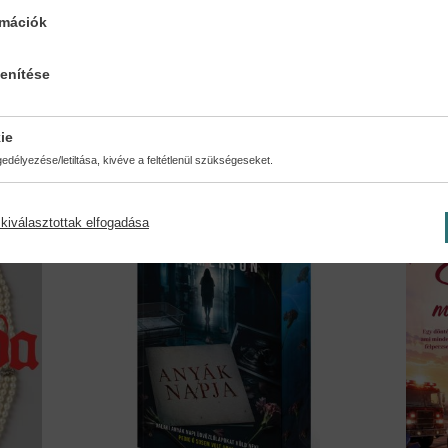
rmációk
...
Guinevere - Az egykori és...
Gyilk
kertbe
Paula Lafferty
lenítése
Katie G
17,90 €
20,59 €
18,59 €
ie
délyezése/letiltása, kivéve a feltétlenül szükségeseket.
kiválasztottak elfogadása