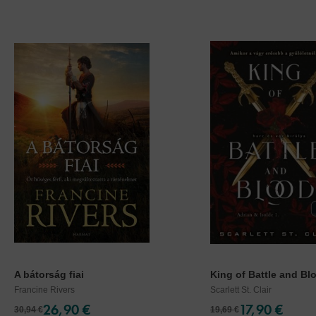
A bátorság fiai
King of Battle and Blo
Francine Rivers
Scarlett St. Clair
26,90 €
17,90 €
30,94 €
19,69 €