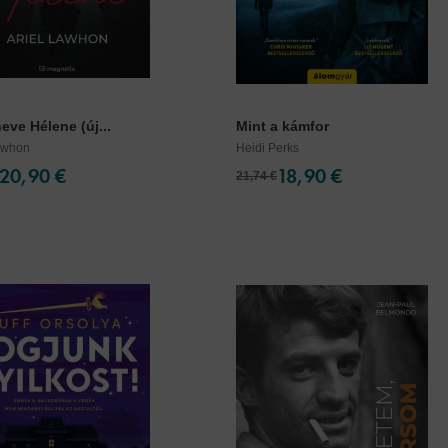
ve Hélene (új...
Mint a kámfor
Lawhon
Heidi Perks
20,90 €
18,90 €
21,74 €