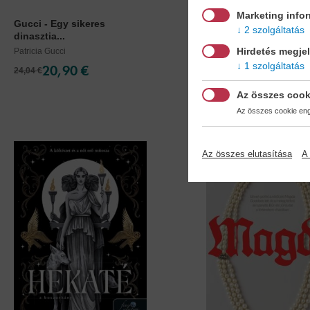
Marketing info
Gucci - Egy sikeres
Legvadabb álmaimban
2 szolgáltatás
dinasztia...
L. J. Shen
Hirdetés megje
Patricia Gucci
1 szolgáltatás
20,90 €
19,90 €
24,04 €
21,89 €
Az összes cook
Az összes cookie enge
Az összes elutasítása
A 