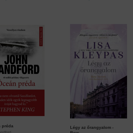
 préda
Légy az őrangyalom -
andford
Bow...