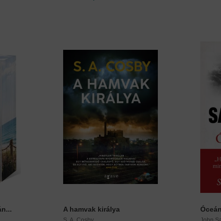
n...
A hamvak királya
Óceán
S. A. Cosby
John S