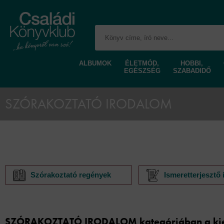
ALBUMOK
ÉLETMÓD,
HOBBI,
EGÉSZSÉG
SZABADIDŐ
SZÓRAKOZTATÓ IRODALOM
Szórakoztató regények
Ismeretterjesztő
SZÓRAKOZTATÓ IRODALOM kategóriában a kiem