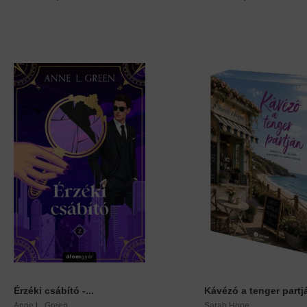
Érzéki csábító -...
Kávézó a tenger partjá
Anne L. Green
Sarah Hope