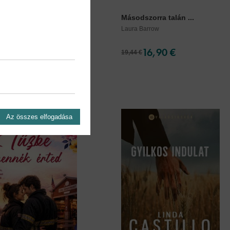
osság egy angol
Másodszorra talán ...
n...
Laura Barrow
ayle
16,90 €
16,90 €
19,44 €
Az összes elfogadása