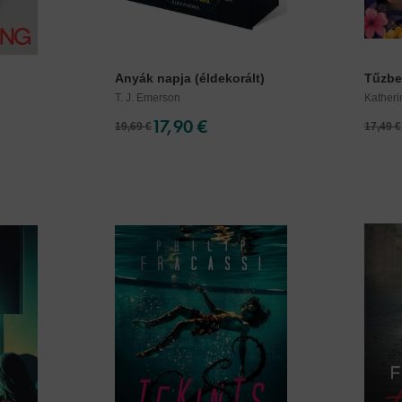
Anyák napja (éldekorált)
Tűzbe
T. J. Emerson
Katheri
17,90 €
19,69 €
17,49 €