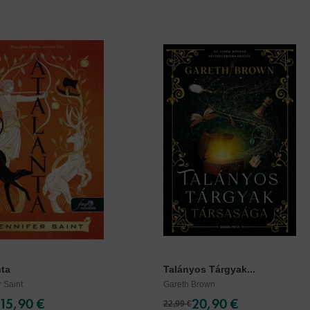
nta
Talányos Tárgyak...
r Saint
Gareth Brown
15,90 €
20,90 €
22,99 €