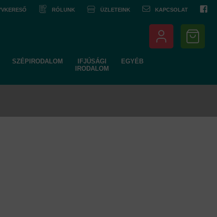
NYVKERESŐ
RÓLUNK
ÜZLETEINK
KAPCSOLAT
SZÉPIRODALOM
IFJÚSÁGI
EGYÉB
IRODALOM