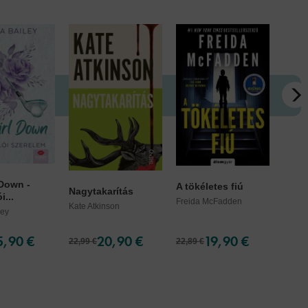
 Down -
Jóba
A tökéletes fiú
Nagytakarítás
i...
Lauren
Freida McFadden
Kate Atkinson
ley
5,90 €
20,90 €
19,90 €
22,99 €
22,89 €
18,29 