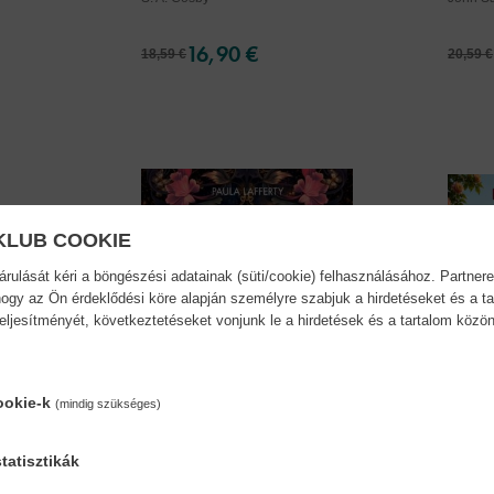
16,90 €
18,59 €
20,59 €
KLUB COOKIE
ulását kéri a böngészési adatainak (süti/cookie) felhasználásához. Partnere
ogy az Ön érdeklődési köre alapján személyre szabjuk a hirdetéseket és a ta
teljesítményét, következtetéseket vonjunk le a hirdetések és a tartalom köz
ookie-k
(mindig szükséges)
tatisztikák