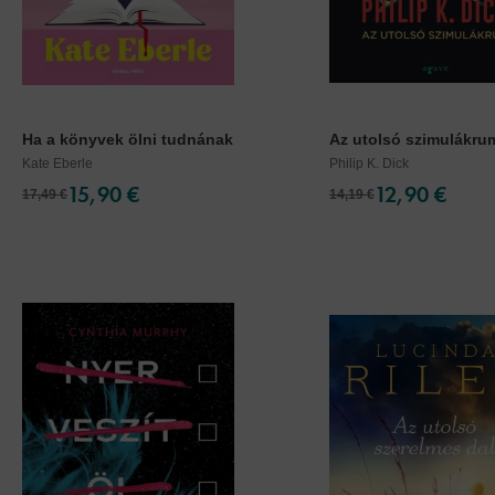
Ha a könyvek ölni tudnának
Az utolsó szimulákrum 
Kate Eberle
Philip K. Dick
15,90 €
12,90 €
17,49 €
14,19 €