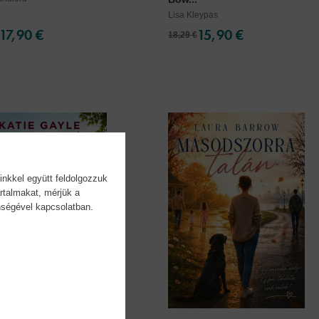
Lisa Kleypas
17,90 €
15,90 €
18,29 €
inkkel együtt feldolgozzuk
rtalmakat, mérjük a
önségével kapcsolatban.