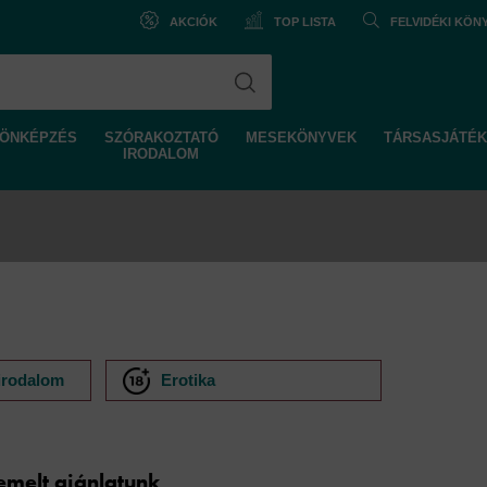
AKCIÓK
TOP LISTA
FELVIDÉKI KÖ
ÖNKÉPZÉS
SZÓRAKOZTATÓ
MESEKÖNYVEK
TÁRSASJÁTÉK
IRODALOM
 irodalom
Erotika
elt ajánlatunk