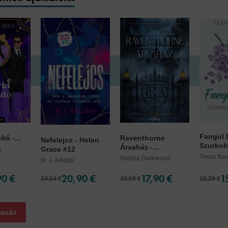
Fangirl
tó -...
Raventhorne
Nefelejcs - Helen
Szurkoló
Árvaház -...
Grace #12
n
Tessa Bai
Natalia Darkwood
M. J. Arlidge
90 €
20,90 €
17,90 €
1
24,04 €
20,59 €
18,29 €