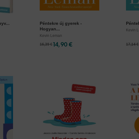
yv...
Péntekre új gyerek -
Péntek
Hogyan...
Kevin 
Kevin Leman
14,90 €
16,39 €
17,14 €