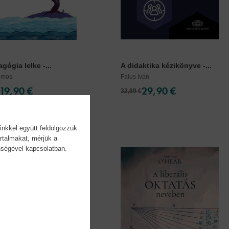
gógia lelke -...
A didaktika kézikönyve -...
ilmos
Falus Iván
19,90 €
29,90 €
32,89 €
inkkel együtt feldolgozzuk
rtalmakat, mérjük a
önségével kapcsolatban.