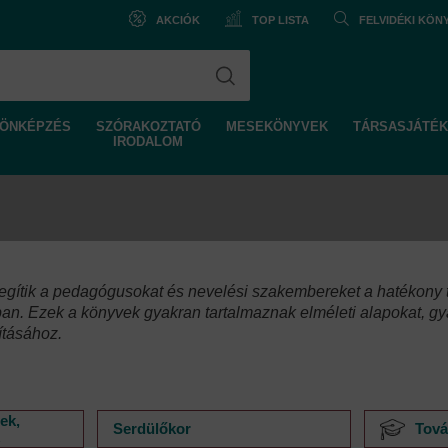
AKCIÓK
TOP LISTA
FELVIDÉKI KÖ
ÖNKÉPZÉS
SZÓRAKOZTATÓ
MESEKÖNYVEK
TÁRSASJÁTÉK
IRODALOM
egítik a pedagógusokat és nevelési szakembereket a hatékony t
an. Ezek a könyvek gyakran tartalmaznak elméleti alapokat, gya
ításához.
ek,
Serdülőkor
Tová
k