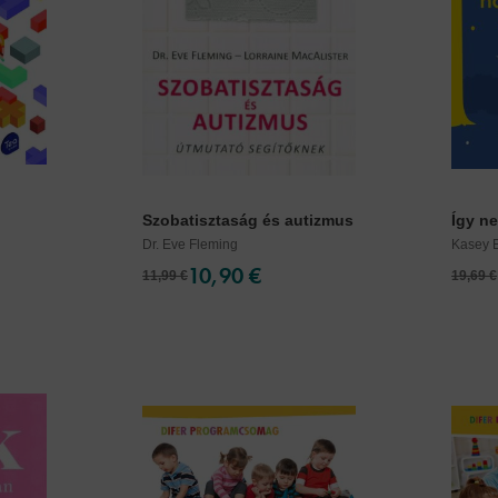
Szobatisztaság és autizmus
Így ne
Dr. Eve Fleming
Kasey 
10,90 €
11,99 €
19,69 €