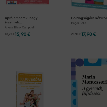
Apró emberek, nagy
Boldogságóra kézikön
érzelmek...
Bagdi Bella
Alyssa Blask Campbell
15,90 €
17,90 €
18,29 €
20,90 €