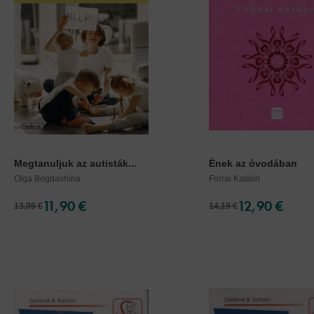
Megtanuljuk az autisták...
Ének az óvodában
Olga Bogdashina
Forrai Katalin
11,90 €
12,90 €
13,09 €
14,19 €