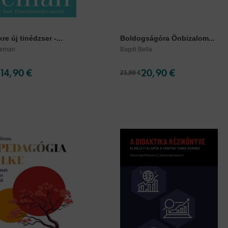
re új tinédzser -...
Boldogságóra Önbizalom...
Leman
Bagdi Bella
14,90 €
20,90 €
21,90 €