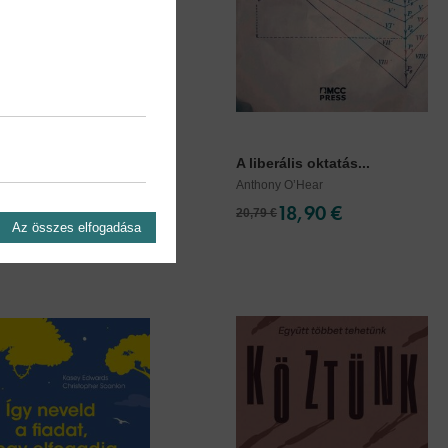
az ADHD-s gyereked...
A liberális oktatás...
ron Saline
Anthony O’Hear
15,90 €
18,90 €
20,79 €
Az összes elfogadása