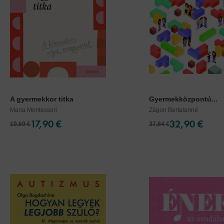
A gyermekkor titka
Gyermekközpontú...
Maria Montessori
Zágon Bertalanné
17,90 €
32,90 €
19,69 €
37,84 €