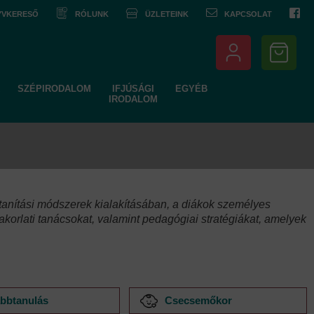
NYVKERESŐ
RÓLUNK
ÜZLETEINK
KAPCSOLAT
SZÉPIRODALOM
IFJÚSÁGI
EGYÉB
IRODALOM
anítási módszerek kialakításában, a diákok személyes
korlati tanácsokat, valamint pedagógiai stratégiákat, amelyek
bbtanulás
Csecsemőkor