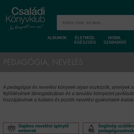
ALBUMOK
ÉLETMÓD,
HOBBI,
EGÉSZSÉG
SZABADIDŐ
PEDAGÓGIA, NEVELÉS
A pedagógiai és nevelési könyvek olyan eszközök, amelyek s
fejlődésének támogatásában és a tanulási környezet javításáb
hozzájárulnak a tudatos és pozitív nevelési gyakorlatok kialak
Sajátos nevelést igénylő
Segítség szülőkn
emberek
pedagógusokna