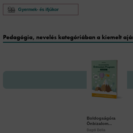
Gyermek- és ifjúkor
Pedagógia, nevelés kategóriában a kiemelt ajá
Boldogságóra
Önbizalom...
Bagdi Bella