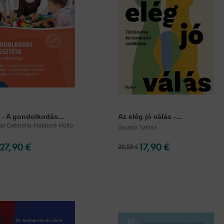
 - A gondolkodás...
Az elég jó válás -...
tai Gabriella-Hajduné Holló
Gyurkó Szilvia
27,90 €
17,90 €
20,59 €