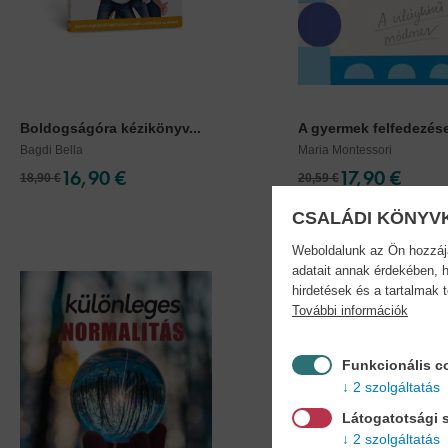
Boldogságóra kézikönyv...
A gyermek felfedezés
Bagdi Bella
Maria Montessori
16,90 €
17,90 €
18,90 €
20,59 €
CSALÁDI KÖNYV
Weboldalunk az Ön hozzájár
adatait annak érdekében, h
hirdetések és a tartalmak 
További információk
Funkcionális c
2 szolgáltatás
Látogatotsági s
2 szolgáltatás