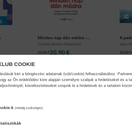
e
Minden nap dán módra -...
A peda
Camilla Semlov Andersson
Vass V
20,90 €
22,99 €
22,89 €
KLUB COOKIE
ulását kéri a böngészési adatainak (süti/cookie) felhasználásához. Partnere
ogy az Ön érdeklődési köre alapján személyre szabjuk a hirdetéseket és a ta
teljesítményét, következtetéseket vonjunk le a hirdetések és a tartalom köz
ookie-k
(mindig szükséges)
tatisztikák