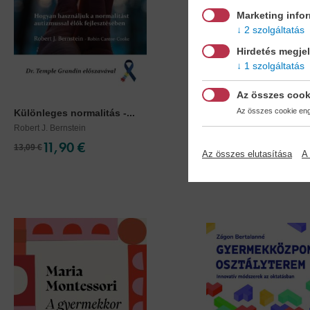
Marketing info
2 szolgáltatás
Hirdetés megje
1 szolgáltatás
Az összes cook
Az összes cookie enge
Különleges normalitás -...
Játékgyűjtemény - a..
Robert J. Bernstein
Kerekes Valéria
11,90 €
11,90 €
13,09 €
13,09 €
Az összes elutasítása
A 