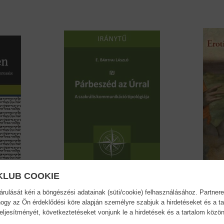
KLUB COOKIE
ulását kéri a böngészési adatainak (süti/cookie) felhasználásához. Partnere
.
Párbeszéd az Úrral - A...
Erotik
ogy az Ön érdeklődési köre alapján személyre szabjuk a hirdetéseket és a ta
E. Bártfai László
Szunyo
teljesítményét, következtetéseket vonjunk le a hirdetések és a tartalom köz
8,90 €
9,79 €
12,54 €