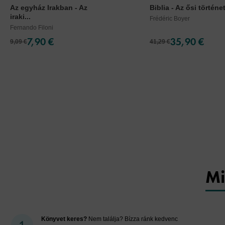
Az egyház Irakban - Az
Biblia - Az ősi történe
iraki...
Frédéric Boyer
Fernando Filoni
7,90 €
35,90 €
9,09 €
41,29 €
Mi
Könyvet keres?
Nem találja? Bízza ránk kedvenc