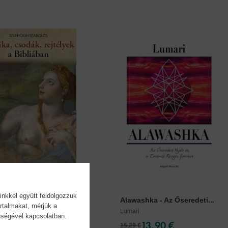
inkkel együtt feldolgozzuk
a, csodák, rejtélyek...
Alawashka - Az Őseredeti...
rtalmakat, mérjük a
gh Szabolcs
Lumari
önségével kapcsolatban.
10,90 €
13,90 €
15,29 €