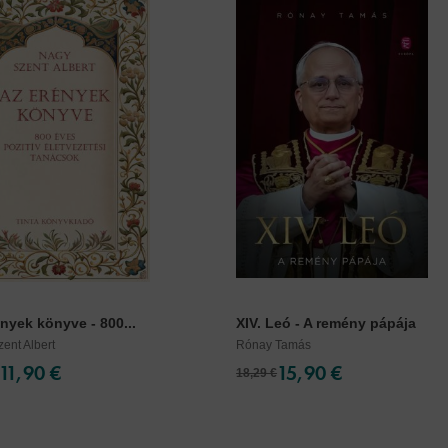
nyek könyve - 800...
XIV. Leó - A remény pápája
ent Albert
Rónay Tamás
11,90 €
15,90 €
18,29 €