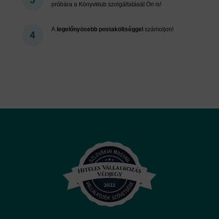
próbára a Könyvklub szolgáltatását Ön is!
A
legelőnyösebb postaköltséggel
számoljon!