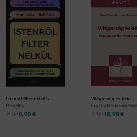
Istenről filter nélkül -...
Világosság és béke -..
Nyári Attila
Pater Carlo Guiseppe Qua
8,90 €
10,90 €
10,24 €
12,54 €