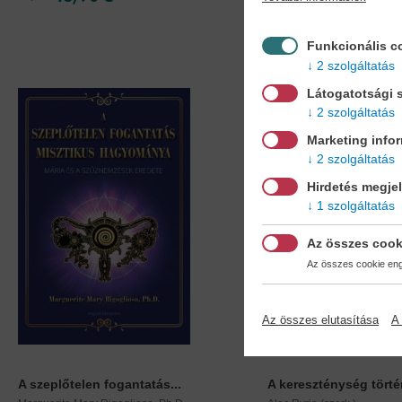
Funkcionális c
2 szolgáltatás
Látogatotsági s
2 szolgáltatás
Marketing info
2 szolgáltatás
Hirdetés megje
1 szolgáltatás
Az összes cook
Az összes cookie enge
Az összes elutasítása
A 
A szeplőtelen fogantatás...
A kereszténység történ