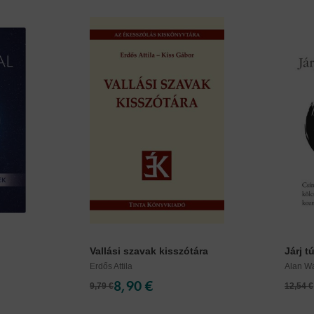
Vallási szavak kisszótára
Járj t
Erdős Attila
Alan Wa
8,90 €
9,79 €
12,54 €