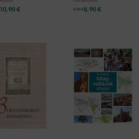
 Hodson
Kiss Bernadett
10,90 €
8,90 €
9,79 €