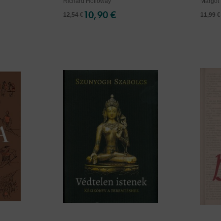
Richard Holloway
Margot
10,90 €
12,54 €
11,99 €