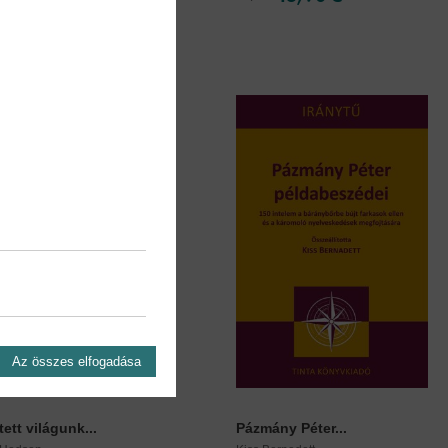
Az összes elfogadása
ett világunk...
Pázmány Péter...