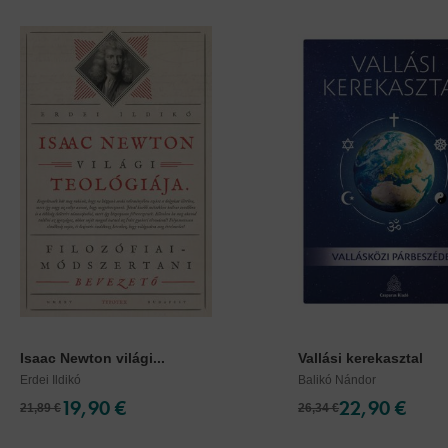
Isaac Newton világi...
Vallási kerekasztal
Erdei Ildikó
Balikó Nándor
19,90 €
22,90 €
21,89 €
26,34 €