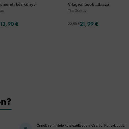
ismereti kézikönyv
Világvallások atlasza
tás
Tim Dowley
13,90 €
21,99 €
22,50 €
on?
Önnek semmiféle kötelezettsége a Családi Könyvklubbal