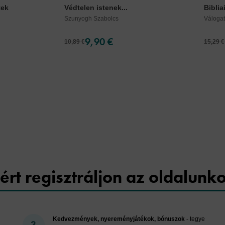
tek
Védtelen istenek...
Biblia
Szunyogh Szabolcs
Váloga
9,90 €
10,89 €
15,29 €
Cookies
ért regisztráljon az oldalunk
Kedvezmények, nyereményjátékok, bónuszok
- tegye