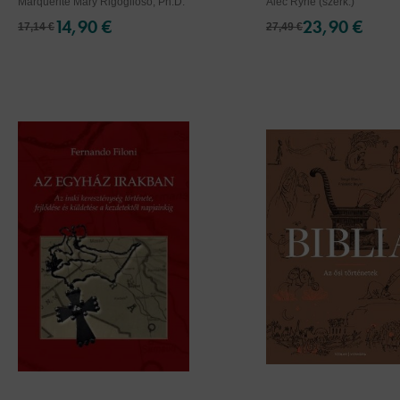
Marquerite Mary Rigoglioso, Ph.D.
Alec Ryrie (szerk.)
14,90 €
23,90 €
17,14 €
27,49 €