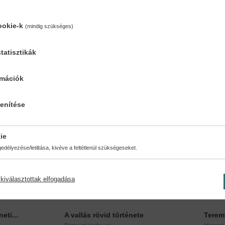
ookie-k
(mindig szükséges)
tatisztikák
rmációk
lenítése
ie
délyezése/letiltása, kivéve a feltétlenül szükségeseket.
kiválasztottak elfogadása
eti...
A vallás rövid története
Teremt