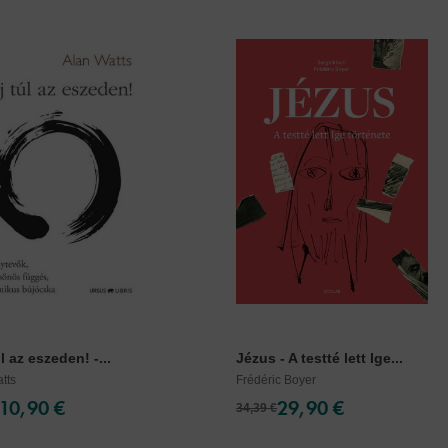
úl az eszeden! -...
Jézus - A testté lett Ige...
tts
Frédéric Boyer
10,90 €
29,90 €
34,39 €