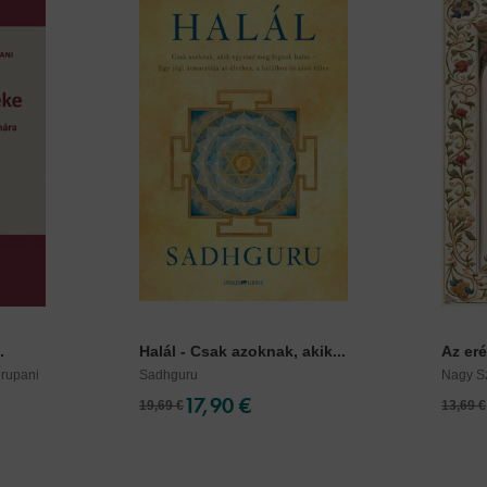
.
Halál - Csak azoknak, akik...
Az eré
drupani
Sadhguru
Nagy Sz
17,90 €
19,69 €
13,69 €