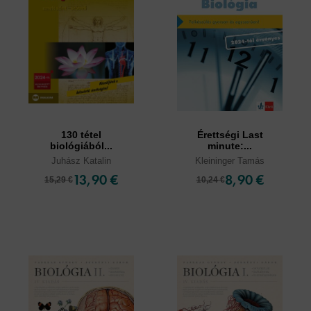
130 tétel
Érettségi Last
biológiából...
minute:...
Juhász Katalin
Kleininger Tamás
13,90 €
8,90 €
15,29 €
10,24 €