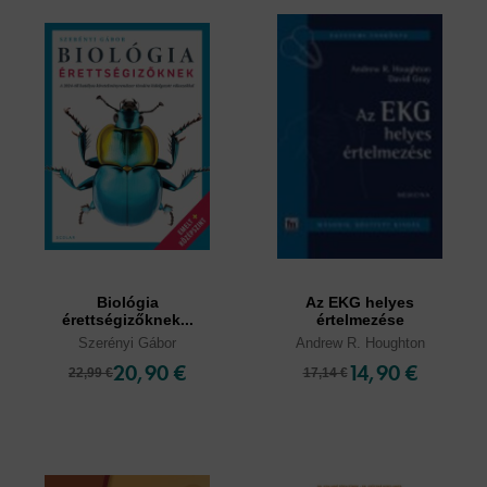
Biológia
Az EKG helyes
érettségizőknek...
értelmezése
Szerényi Gábor
Andrew R. Houghton
20,90 €
14,90 €
22,99 €
17,14 €