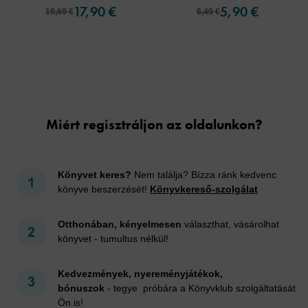
17,90 €
5,90 €
19,69 €
6,49 €
Cookies
Miért regisztráljon az oldalunkon?
Könyvet keres?
Nem találja? Bízza ránk kedvenc
könyve beszerzését!
Könyvkereső-szolgálat
Otthonában, kényelmesen
választhat, vásárolhat
könyvet - tumultus nélkül!
Kedvezmények, nyereményjátékok,
bónuszok
- tegye próbára a Könyvklub szolgáltatását
Ön is!