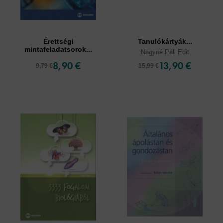
Érettségi
Tanulókártyák...
mintafeladatsorok...
Nagyné Páll Edit
8,90 €
13,90 €
9,79 €
15,99 €