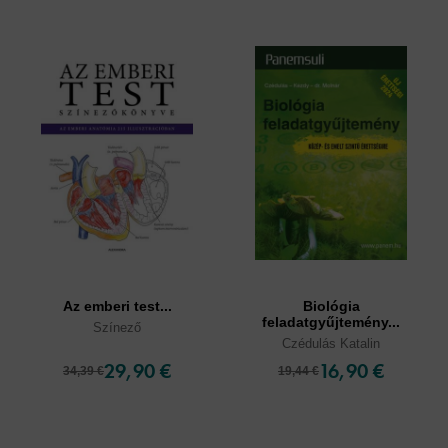
Az emberi test...
Biológia
feladatgyűjtemény...
Színező
Czédulás Katalin
29,90 €
16,90 €
34,39 €
19,44 €