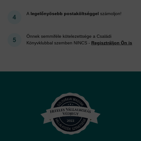
A
legelőnyösebb postaköltséggel
számoljon!
Önnek semmiféle kötelezettsége a Családi
Könyvklubbal szemben NINCS -
Regisztráljon Ön is