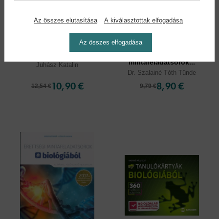
Az összes elutasítása
A kiválasztottak elfogadása
Az összes elfogadása
Érettségi témakörök...
Érettségi
mintafeladatsorok...
Juhász Katalin
Dr. Szalainé Tóth Tünde
10,90 €
8,90 €
12,54 €
9,79 €