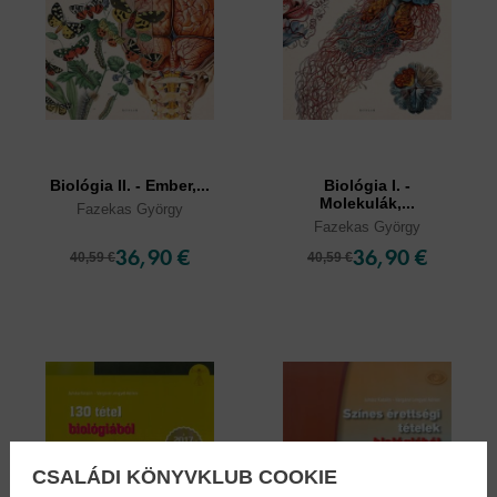
Biológia II. - Ember,...
Biológia I. -
Molekulák,...
Fazekas György
Fazekas György
36,90 €
36,90 €
40,59 €
40,59 €
CSALÁDI KÖNYVKLUB COOKIE