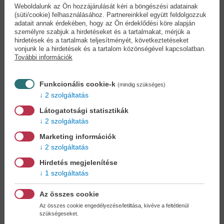
Weboldalunk az Ön hozzájárulását kéri a böngészési adatainak
(süti/cookie) felhasználásához. Partnereinkkel együtt feldolgozzuk
adatait annak érdekében, hogy az Ön érdeklődési köre alapján
személyre szabjuk a hirdetéseket és a tartalmakat, mérjük a
hirdetések és a tartalmak teljesítményét, következtetéseket
vonjunk le a hirdetések és a tartalom közönségével kapcsolatban.
További információk
130 tétel
Színes érettségi
biológiából...
tételek...
Funkcionális cookie-k
(mindig szükséges)
Juhász Katalin
Juhász Katalin
2 szolgáltatás
10,90 €
10,90 €
12,54 €
11,99 €
Látogatotsági statisztikák
2 szolgáltatás
Marketing információk
2 szolgáltatás
Hirdetés megjelenítése
1 szolgáltatás
Az összes cookie
Az összes cookie engedélyezése/letiltása, kivéve a feltétlenül
szükségeseket.