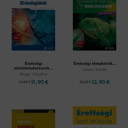
Érettségi
Érettségi témakörök...
mintafeladatsorok...
Juhász Katalin
Berger Józsefné
11,90 €
13,90 €
13,69 €
15,29 €