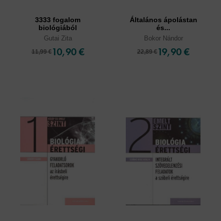
3333 fogalom
Általános ápolástan
biológiából
és...
Gutai Zita
Bokor Nándor
10,90 €
19,90 €
11,99 €
22,89 €