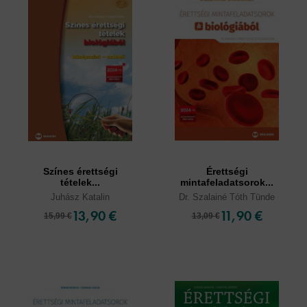
Színes érettségi
Érettségi
tételek...
mintafeladatsorok...
Juhász Katalin
Dr. Szalainé Tóth Tünde
13,90 €
11,90 €
15,99 €
13,09 €