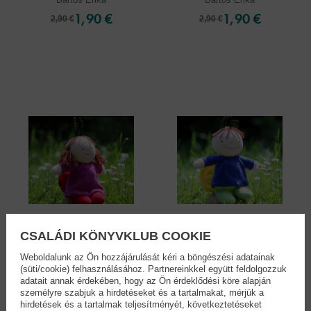
1,90 €
1,90 €
2,90 €
2,90 €
CSALÁDI KÖNYVKLUB COOKIE
Weboldalunk az Ön hozzájárulását kéri a böngészési adatainak
Plüssbaba -Babóca...
Plüssbaba - Bogyó...
(süti/cookie) felhasználásához. Partnereinkkel együtt feldolgozzuk
Bartos Erika
Bartos Erika
adatait annak érdekében, hogy az Ön érdeklődési köre alapján
személyre szabjuk a hirdetéseket és a tartalmakat, mérjük a
15,90 €
15,90 €
20,90 €
20,90 €
hirdetések és a tartalmak teljesítményét, következtetéseket