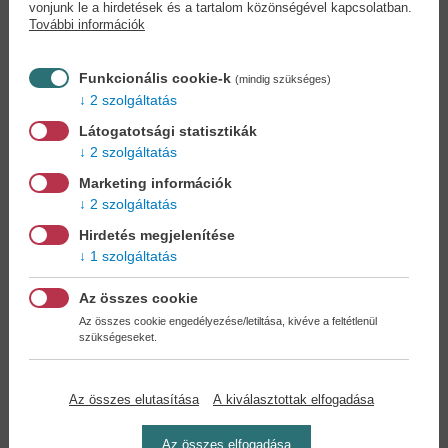
vonjunk le a hirdetések és a tartalom közönségével kapcsolatban.
További információk
Funkcionális cookie-k
(mindig szükséges)
2 szolgáltatás
Látogatotsági statisztikák
2 szolgáltatás
Marketing információk
2 szolgáltatás
Hirdetés megjelenítése
1 szolgáltatás
Az összes cookie
Az összes cookie engedélyezése/letiltása, kivéve a feltétlenül
szükségeseket.
Bogyó és Babóca
Bogyó és Babóca
párna...
párna -...
Bartos Erika
Bartos Erika
12,90 €
12,90 €
Az összes elutasítása
A kiválasztottak elfogadása
18,90 €
15,90 €
Az összes elfogadása