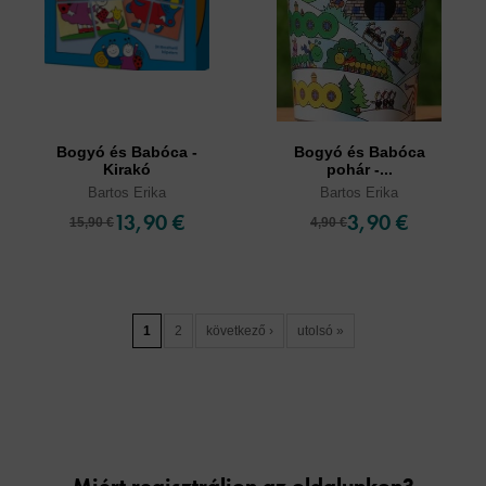
Bogyó és Babóca -
Bogyó és Babóca
Kirakó
pohár -...
Bartos Erika
Bartos Erika
13,90 €
3,90 €
15,90 €
4,90 €
1
2
következő ›
utolsó »
Cookies
Miért regisztráljon az oldalunkon?