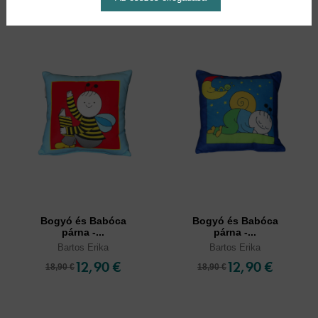
Bogyó és Babóca
Bogyó és Babóca
párna -...
párna -...
Bartos Erika
Bartos Erika
12,90 €
12,90 €
18,90 €
18,90 €