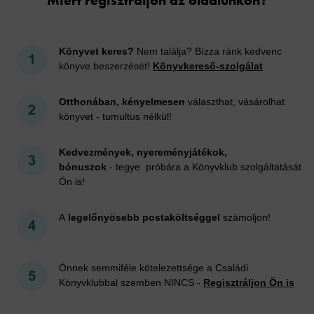
Könyvet keres?
Nem találja? Bízza ránk kedvenc
könyve beszerzését!
Könyvkereső-szolgálat
Otthonában, kényelmesen
választhat, vásárolhat
könyvet - tumultus nélkül!
Kedvezmények, nyereményjátékok,
bónuszok
- tegye próbára a Könyvklub szolgáltatását
Ön is!
A
legelőnyösebb postaköltséggel
számoljon!
Önnek semmiféle kötelezettsége a Családi
Könyvklubbal szemben NINCS -
Regisztráljon Ön is