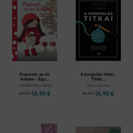
Pupinett, az én
A horgolás titkai -
babám - Egy...
Több...
Isabelle Kessedjian
Anna Leyzina
18,90 €
18,90 €
20,79 €
20,79 €