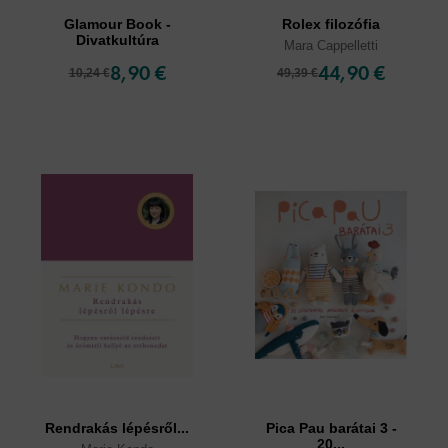
Glamour Book -
Rolex filozófia
Divatkultúra
Mara Cappelletti
8,90 €
44,90 €
10,24 €
49,39 €
Rendrakás lépésről...
Pica Pau barátai 3 -
20...