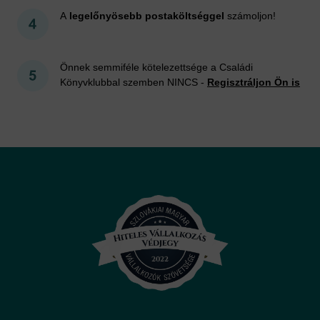
A
legelőnyösebb postaköltséggel
számoljon!
Önnek semmiféle kötelezettsége a Családi
Könyvklubbal szemben NINCS -
Regisztráljon Ön is