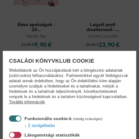
Édes apróságok -
Legyél profi
23...
divattervező -...
Natalie Nar
Justine Lecouffe
9,90 €
23,90 €
11,39 €
26,29 €
CSALÁDI KÖNYVKLUB COOKIE
Weboldalunk az Ön hozzájárulását kéri a böngészési adatainak
(süti/cookie) felhasználásához. Partnereinkkel együtt feldolgozzuk
adatait annak érdekében, hogy az Ön érdeklődési köre alapján
személyre szabjuk a hirdetéseket és a tartalmakat, mérjük a
hirdetések és a tartalmak teljesítményét, következtetéseket
vonjunk le a hirdetések és a tartalom közönségével kapcsolatban.
További információk
Funkcionális cookie-k
(mindig szükséges)
2 szolgáltatás
Látogatotsági statisztikák