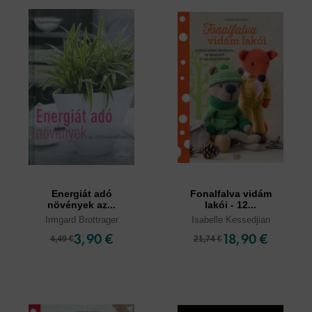
Energiát adó
Fonalfalva vidám
növények az...
lakói - 12...
Irmgard Brottrager
Isabelle Kessedjian
3,90 €
18,90 €
4,49 €
21,74 €