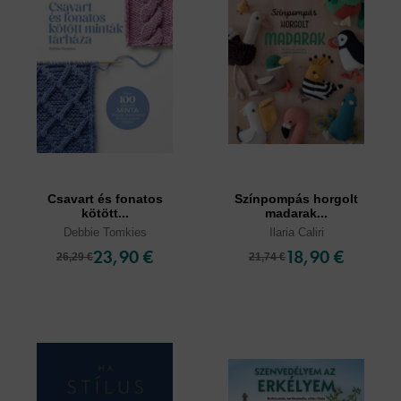
Csavart és fonatos
Színpompás horgolt
kötött...
madarak...
Debbie Tomkies
Ilaria Caliri
23,90 €
18,90 €
26,29 €
21,74 €