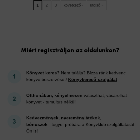
1
2
3
következő ›
utolsó »
Cookies
Miért regisztráljon az oldalunkon?
Könyvet keres?
Nem találja? Bízza ránk kedvenc
könyve beszerzését!
Könyvkereső-szolgálat
Otthonában, kényelmesen
választhat, vásárolhat
könyvet - tumultus nélkül!
Kedvezmények, nyereményjátékok,
bónuszok
- tegye próbára a Könyvklub szolgáltatását
Ön is!