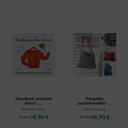
Tanuljunk pulóvert
Horgolás
kötni! -...
zsinórfonalból -...
Babette Ulmer
Veronika Hug
14,90 €
14,90 €
17,14 €
16,39 €