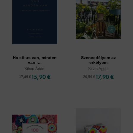
Ha stílus van, minden
Szenvedélyem az
van -...
erkélyem
Bihari Ádám
Silvia Appel
15,90 €
17,90 €
17,49 €
20,59 €