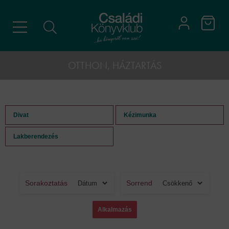
OTTHON, HÁZTARTÁS
Divat
Kézimunka
Lakberendezés
Sorakoztatás
Sorrend