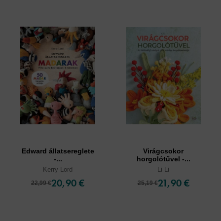
Edward állatsereglete
Virágcsokor
-...
horgolótűvel -...
Kerry Lord
Li Li
20,90 €
21,90 €
22,99 €
25,19 €