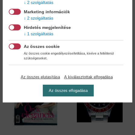
2 szolgáltatás
Marketing információk
Edward állatsereglete
Virágos hímzések -...
2 szolgáltatás
- 50...
Christiane Mika-Lahme
Kerry Lord
Hirdetés megjelenítése
20,90 €
15,90 €
1 szolgáltatás
24,04 €
17,49 €
Az összes cookie
Az összes cookie engedélyezése/letiltása, kivéve a feltétlenül
szükségeseket.
Az összes elutasítása
A kiválasztottak elfogadása
Az összes elfogadása