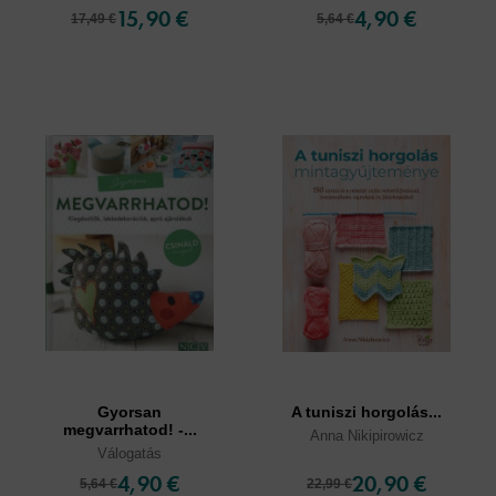
15,90 €
4,90 €
17,49 €
5,64 €
Gyorsan
A tuniszi horgolás...
megvarrhatod! -...
Anna Nikipirowicz
Válogatás
4,90 €
20,90 €
5,64 €
22,99 €