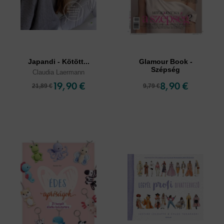
Japandi - Kötött...
Glamour Book -
Szépség
Claudia Laermann
19,90 €
8,90 €
21,89 €
9,79 €