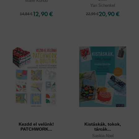
Marie Kondo
Yan Schenkel
12,90 €
20,90 €
14,84 €
22,99 €
Kezdd el velünk!
Kistáskák, tokok,
PATCHWORK...
tárcák...
Saskia Abel