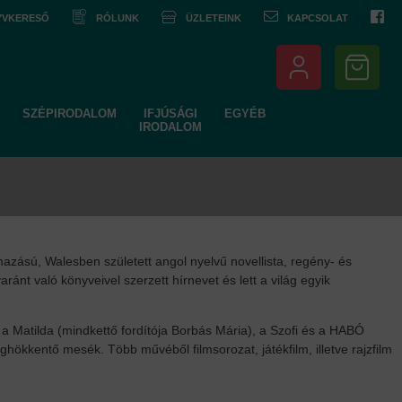
NYVKERESŐ
RÓLUNK
ÜZLETEINK
KAPCSOLAT
SZÉPIRODALOM
IFJÚSÁGI
EGYÉB
IRODALOM
zású, Walesben született angol nyelvű novellista, regény- és
nt való könyveivel szerzett hírnevet és lett a világ egyik
 Matilda (mindkettő fordítója Borbás Mária), a Szofi és a HABÓ
ökkentő mesék. Több művéből filmsorozat, játékfilm, illetve rajzfilm