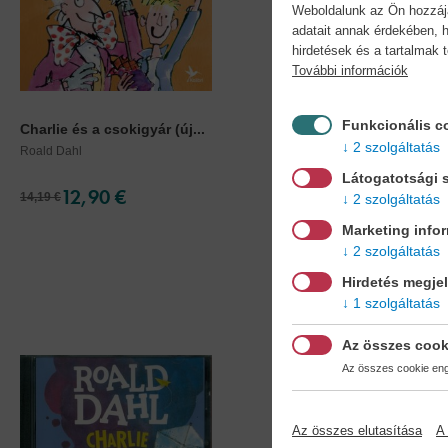
Weboldalunk az Ön hozzájár
adatait annak érdekében, h
hirdetések és a tartalmak 
További információk
Funkcionális c
Charlie és a csokigyár (új...
Boszorkányok -
Hangoskönyv...
2 szolgáltatás
Roald Dahl
Roald Dahl
Látogatotsági s
12,90 €
11,90 €
14,19 €
13,09 €
2 szolgáltatás
Marketing info
2 szolgáltatás
Hirdetés megje
1 szolgáltatás
Az összes cook
Az összes cookie enge
Az összes elutasítása
A 