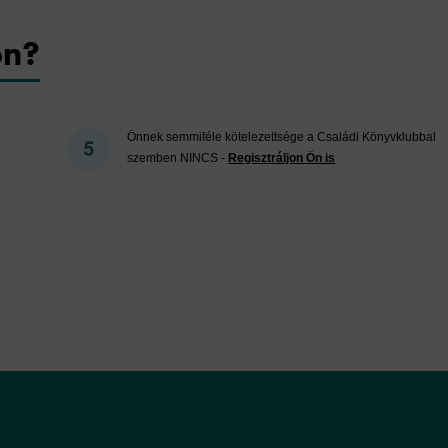
on?
Önnek semmiféle kötelezettsége a Családi Könyvklubbal
szemben NINCS -
Regisztráljon Ön is