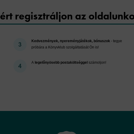
ért regisztráljon az oldalunk
Kedvezmények, nyereményjátékok, bónuszok
- tegye
próbára a Könyvklub szolgáltatását Ön is!
A
legelőnyösebb postaköltséggel
számoljon!