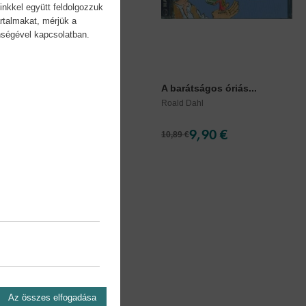
inkkel együtt feldolgozzuk
rtalmakat, mérjük a
önségével kapcsolatban.
e csodás kísérletei
A barátságos óriás...
Dahl
Roald Dahl
8,90 €
9,90 €
10,89 €
Az összes elfogadása