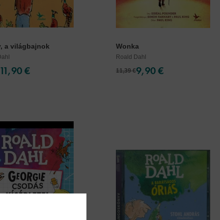
, a világbajnok
Wonka
Dahl
Roald Dahl
11,90 €
9,90 €
11,39 €