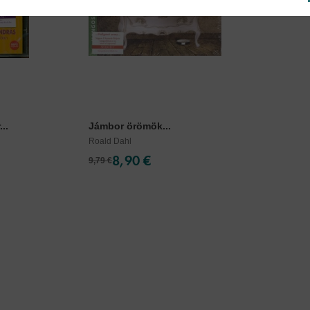
..
Jámbor örömök...
Roald Dahl
8,90 €
9,79 €
Cookies