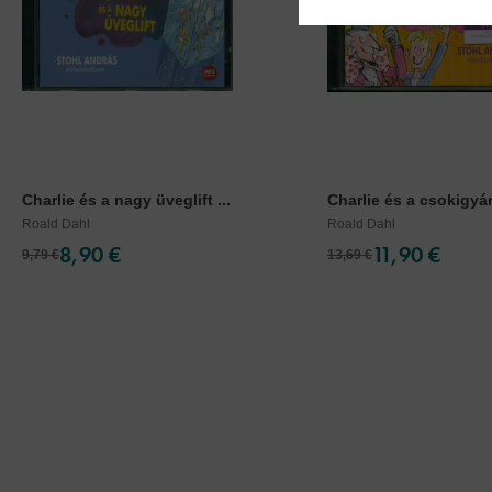
Charlie és a nagy üveglift ...
Charlie és a csokigyár.
Roald Dahl
Roald Dahl
8,90 €
11,90 €
9,79 €
13,69 €