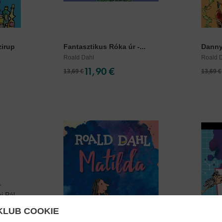
zirup
Fantasztikus Róka úr -...
Danny
Roald Dahl
Roald 
11,90 €
13,69 €
13,69 €
KLUB COOKIE