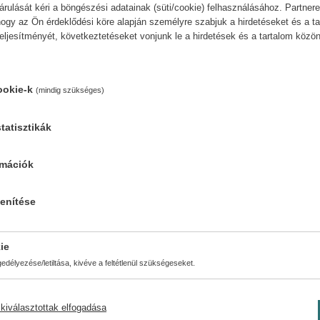
ulását kéri a böngészési adatainak (süti/cookie) felhasználásához. Partnere
ogy az Ön érdeklődési köre alapján személyre szabjuk a hirdetéseket és a ta
teljesítményét, következtetéseket vonjunk le a hirdetések és a tartalom köz
ookie-k
(mindig szükséges)
Matilda (3. kiadás)
Georgi
Roald Dahl
Roald 
tatisztikák
11,90 €
13,09 €
10,24 €
rmációk
lenítése
ie
délyezése/letiltása, kivéve a feltétlenül szükségeseket.
kiválasztottak elfogadása