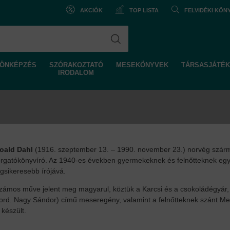
AKCIÓK
TOP LISTA
FELVIDÉKI KÖ
ÖNKÉPZÉS
SZÓRAKOZTATÓ
MESEKÖNYVEK
TÁRSASJÁTÉK
IRODALOM
oald Dahl
(1916. szeptember 13. – 1990. november 23.) norvég szárma
orgatókönyvíró. Az 1940-es években gyermekeknek és felnőtteknek egyará
egsikeresebb írójává.
zámos műve jelent meg magyarul, köztük a Karcsi és a csokoládégyár, a
ford. Nagy Sándor) című meseregény, valamint a felnőtteknek szánt Megh
s készült.