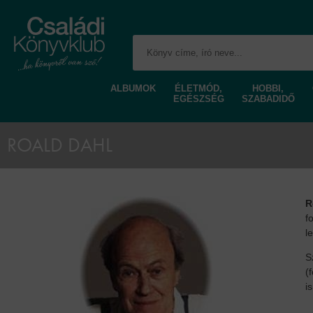
ALBUMOK
ÉLETMÓD,
HOBBI,
EGÉSZSÉG
SZABADIDŐ
ROALD DAHL
R
f
l
S
(
i