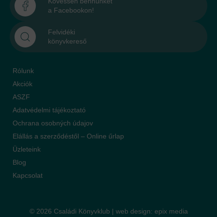
Kövessen bennünket
a Facebookon!
Felvidéki
könyvkereső
Rólunk
Akciók
ASZF
Adatvédelmi tájékoztató
Ochrana osobných údajov
Elállás a szerződéstől – Online űrlap
Üzleteink
Blog
Kapcsolat
© 2026 Családi Könyvklub |
web design
:
epix media