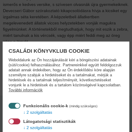
ismerős e kedves versike, s szívesen olvasnák újra gyermekeiknek.
Devecseri Gábor szórakoztató kikapcsolódásra hívja a kicsiket egy
izgalmas séta keretében. A képzeletbeli állatkertben
megelevenedett állatok vicces helyzetekben vonják magukra
figyelmünket. A történetekből megtudhatjuk, hogy mit eszik a zebra,
miért tanulnak a kis vércsék, vagy épp miért feddi meg az öreg
cápa a lányát.
Az állatok kalandjait Szimonidesz Hajnalka színes rajzai elevenítik
CSALÁDI KÖNYVKLUB COOKIE
meg, a kis könyv lapozása szórakoztató kikapcsolódás szülőnek és
gyermeknek egyaránt.
Weboldalunk az Ön hozzájárulását kéri a böngészési adatainak
(süti/cookie) felhasználásához. Partnereinkkel együtt feldolgozzuk
adatait annak érdekében, hogy az Ön érdeklődési köre alapján
személyre szabjuk a hirdetéseket és a tartalmakat, mérjük a
Adatok
hirdetések és a tartalmak teljesítményét, következtetéseket
vonjunk le a hirdetések és a tartalom közönségével kapcsolatban.
További információk
Funkcionális cookie-k
(mindig szükséges)
Kötésmód:
Oldalszám:
2 szolgáltatás
keménytábla
12
Látogatotsági statisztikák
2 szolgáltatás
Kiadás dátuma: