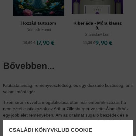
Hozzád tartozom
Kiberiáda - Móra klassz
9.
Németh Fanni
Stanislaw Lem
17,90 €
9,90 €
19,69 €
11,39 €
Bővebben...
Kilátástalanság, reményvesztettség, és egy duzzadó közösség, ami
valami mást ígér.
Tizenhárom évvel a megalakulása után már emberek százai, ha
nem ezrei csatlakoztak az Arthur Ollenburger vezette Álomkörhöz
egy jobb élet reményében. Ám az oltalmat sugalló beszédek és a
hit sem óvhatnak meg, ha a múlt démonai – egy hajdani barát, egy
régi ellenlábas vagy egy ignorált testvér – visszatérnek, és olyan
CSALÁDI KÖNYVKLUB COOKIE
veszélyes hullámokat szítanak, amelyek még a legerősebb hajót is