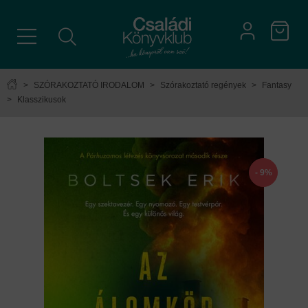
>
SZÓRAKOZTATÓ IRODALOM
>
Szórakoztató regények
>
Fantasy
>
Klasszikusok
- 9%