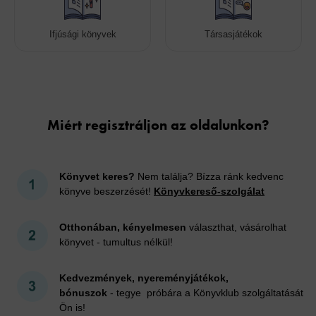
Ifjúsági könyvek
Társasjátékok
Cookies
Miért regisztráljon az oldalunkon?
Könyvet keres?
Nem találja? Bízza ránk kedvenc
könyve beszerzését!
Könyvkereső-szolgálat
Otthonában, kényelmesen
választhat, vásárolhat
könyvet - tumultus nélkül!
Kedvezmények, nyereményjátékok,
bónuszok
- tegye próbára a Könyvklub szolgáltatását
Ön is!