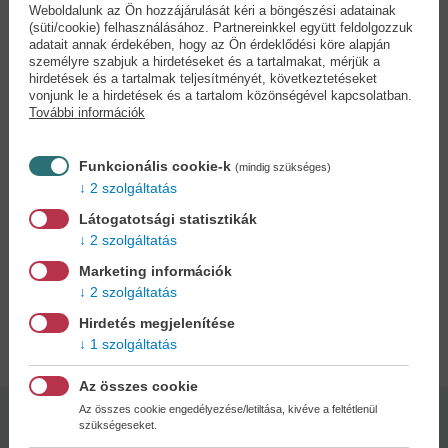
Weboldalunk az Ön hozzájárulását kéri a böngészési adatainak
képesek elsüllyeszteni.
(süti/cookie) felhasználásához. Partnereinkkel együtt feldolgozzuk
Miközben az Álomkört a viszontagságos valóság küzdelmei
adatait annak érdekében, hogy az Ön érdeklődési köre alapján
sanyargatják, Xilveas lélegzetelállító kontinensét egészen más
személyre szabjuk a hirdetéseket és a tartalmakat, mérjük a
veszély ostromolja. Gary és a vele együtt felbukkanó kísérteties tőr
hirdetések és a tartalmak teljesítményét, következtetéseket
vonjunk le a hirdetések és a tartalom közönségével kapcsolatban.
polgárháborúba taszítja Grzuxtroemet, és ennek következtében a
További információk
lázálomból való kijutás csupán másodlagos küldetéssé válik a
rettegett onik és a hírhedt Kreator elől való meneküléssel szemben.
A chicagói alvilág, a hitvilág és a hatóságok közti macska-egér
Funkcionális cookie-k
(mindig szükséges)
játékba kevés eredményt, de annál több reményt hoz a rendőrség
2 szolgáltatás
szinte teljes átalakulásának ténye.
Látogatotsági statisztikák
Azonban minden kínkeservesen megtalált válasz újabb kérdéseket
2 szolgáltatás
szül, amelyek középpontjában továbbra is a párhuzamos létezést
előidéző, titokzatos Mr. Ollenburger és a rudanopterys áll.
Marketing információk
2 szolgáltatás
Hirdetés megjelenítése
Adatok
1 szolgáltatás
Az összes cookie
Az összes cookie engedélyezése/letiltása, kivéve a feltétlenül
Kötésmód:
Oldalszám:
szükségeseket.
puha kötés
530