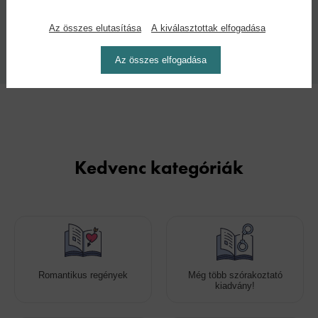
Az összes elutasítása
A kiválasztottak elfogadása
Kiadás dátuma:
2026
Az összes elfogadása
Kedvenc kategóriák
Romantikus regények
Még több szórakoztató
kiadvány!