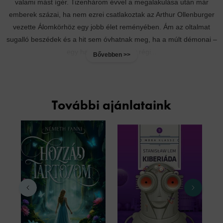
valami mást ígér. Tizenhárom évvel a megalakulása után már
emberek százai, ha nem ezrei csatlakoztak az Arthur Ollenburger
vezette Álomkörhöz egy jobb élet reményében. Ám az oltalmat
sugalló beszédek és a hit sem óvhatnak meg, ha a múlt démonai –
egy hajdani barát, egy régi...
Bővebben >>
További ajánlataink