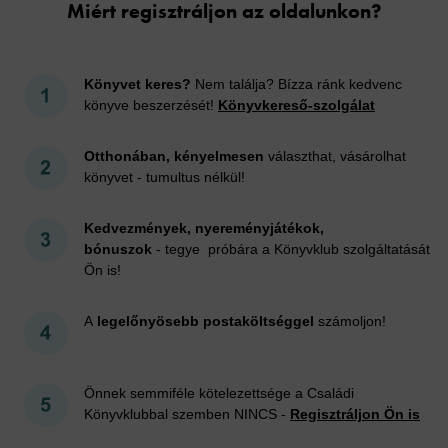
Miért regisztráljon az oldalunkon?
Könyvet keres?
Nem találja? Bízza ránk kedvenc
könyve beszerzését!
Könyvkereső-szolgálat
Otthonában, kényelmesen
választhat, vásárolhat
könyvet - tumultus nélkül!
Kedvezmények, nyereményjátékok,
bónuszok
- tegye próbára a Könyvklub szolgáltatását
Ön is!
A
legelőnyösebb postaköltséggel
számoljon!
Önnek semmiféle kötelezettsége a Családi
Könyvklubbal szemben NINCS -
Regisztráljon Ön is