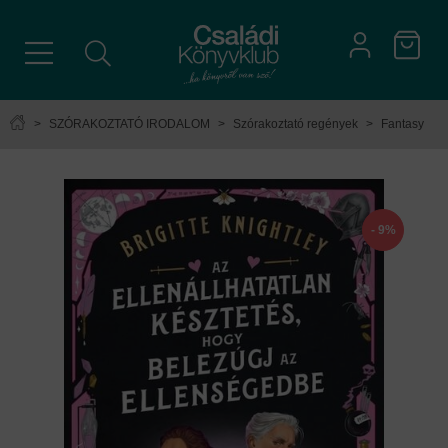
>
SZÓRAKOZTATÓ IRODALOM
>
Szórakoztató regények
>
Fantasy
- 9%