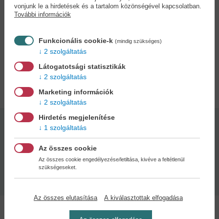
vonjunk le a hirdetések és a tartalom közönségével kapcsolatban.
Időközben Osric és Aurienne munkához látnak, hogy
További információk
meggyógyítsák a férfit, és annak is a végére járjanak, miért ütötte
fel a fejét a himlő, és azon kapják magukat, hogy hevesen tagadják
az egymás iránti vonzalmukat – ami pedig csak még tovább tüzeli a
Funkcionális cookie-k
(mindig szükséges)
köztük lévő szenvedélyt.
2 szolgáltatás
Látogatotsági statisztikák
2 szolgáltatás
Adatok
Marketing információk
2 szolgáltatás
Hirdetés megjelenítése
Kötésmód:
Oldalszám:
1 szolgáltatás
puha kötés
480
Az összes cookie
Az összes cookie engedélyezése/letiltása, kivéve a feltétlenül
Kiadás dátuma:
szükségeseket.
2026
Az összes elutasítása
A kiválasztottak elfogadása