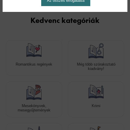
Az összes elfogadása
Kedvenc kategóriák
Romantikus regények
Még több szórakoztató
kiadvány!
Mesekönyvek,
Krimi
mesegyűjtemények