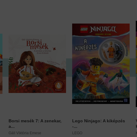
Borsi mesék 7: A zenekar,
Lego Ninjago: A kiképzés
a...
-...
Gáll Viktória Emese
LEGO