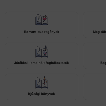
Romantikus regények
Még töb
Játékkal kombinált foglalkoztatók
Bog
Ifjúsági könyvek