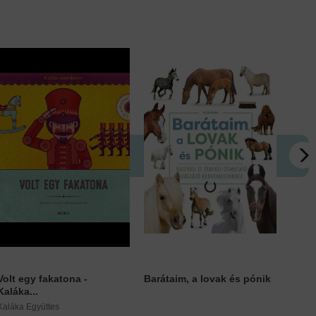
Volt egy fakatona -
Barátaim, a lovak és pónik
Medv
Kaláka...
Trogm
Kaláka Együttes