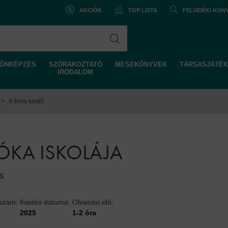
AKCIÓK
TOP LISTA
FELVIDÉKI KÖ
ÖNKÉPZÉS
SZÓRAKOZTATÓ
MESEKÖNYVEK
TÁRSASJÁTÉK
IRODALOM
>
4 éves kortól
ÓKA ISKOLÁJA
S
lszám:
Kiadás dátuma:
Olvasási idő:
2025
1-2 óra