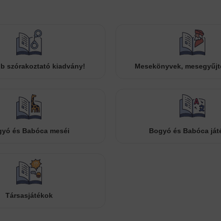
b szórakoztató kiadvány!
Mesekönyvek, mesegyűj
yó és Babóca meséi
Bogyó és Babóca ját
Társasjátékok