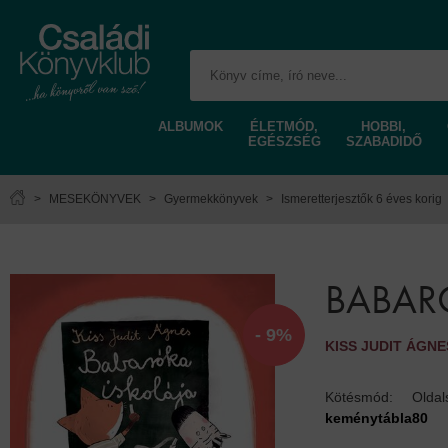
ALBUMOK
ÉLETMÓD,
HOBBI,
EGÉSZSÉG
SZABADIDŐ
>
MESEKÖNYVEK
>
Gyermekkönyvek
>
Ismeretterjesztők 6 éves korig
BABAR
- 9%
KISS JUDIT ÁGNE
Kötésmód:
Olda
keménytábla
80