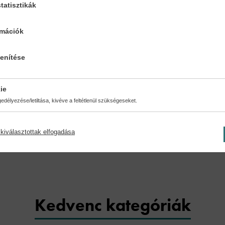
tatisztikák
rmációk
lenítése
ésmód:
Oldalszám:
nytábla
80
ie
délyezése/letiltása, kivéve a feltétlenül szükségeseket.
kiválasztottak elfogadása
Kedvenc kategóriák