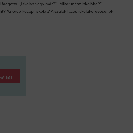
l faggatta: „Iskolás vagy már?” „Mikor mész iskolába?”
t? Az erdő közepi iskolát? A szülők lázas iskola­keresésének
 nélkül