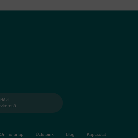
idéki
yvkereső
 Online űrlap
Üzleteink
Blog
Kapcsolat