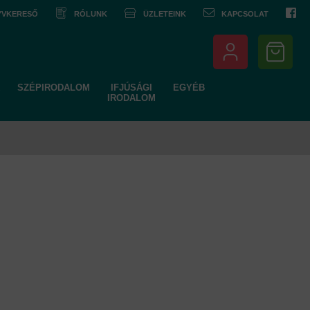
NYVKERESŐ
RÓLUNK
ÜZLETEINK
KAPCSOLAT
SZÉPIRODALOM
IFJÚSÁGI
EGYÉB
IRODALOM