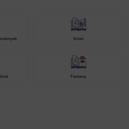
temények
Krimi
ékok
Fantasy