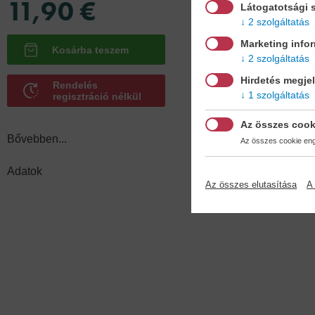
11,90 €
Látogatotsági s
Adatok
2 szolgáltatás
Marketing info
2 szolgáltatás
Hirdetés megje
Köt
Rendelés
1 szolgáltatás
kemé
regisztráció nélkül
Az összes cook
Bővebben...
Az összes cookie enge
Adatok
Az összes elutasítása
A 