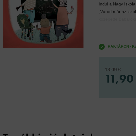
Indul a Nagy Iskola
„Várod már az iskol
közepette Babaróka
RAKTÁRON - Küld
13,09 €
11,90