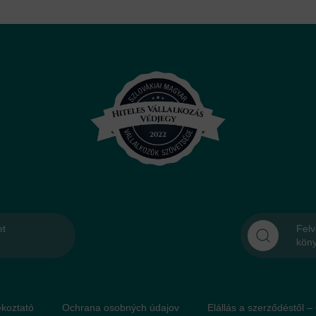
et
Felv
kön
́koztató
Ochrana osobných údajov
Elállás a szerződéstől –