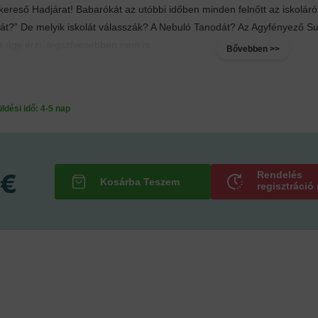
kereső Hadjárat! Babarókát az utóbbi időben minden felnőtt az iskoláró
át?” De melyik iskolát válasszák? A Nebuló Tanodát? Az Agyfényező Suli
 úgy érzi, legszívesebben nem is...
Bővebben >>
ési idő: 4-5 nap
 €
Rendelés
regisztráció