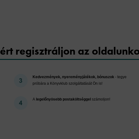
Cookies
ért regisztráljon az oldalunk
Kedvezmények, nyereményjátékok, bónuszok
- tegye
próbára a Könyvklub szolgáltatását Ön is!
A
legelőnyösebb postaköltséggel
számoljon!