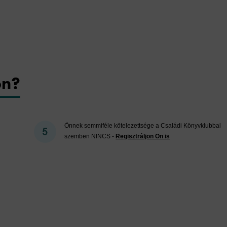
on?
Önnek semmiféle kötelezettsége a Családi Könyvklubbal
szemben NINCS -
Regisztráljon Ön is