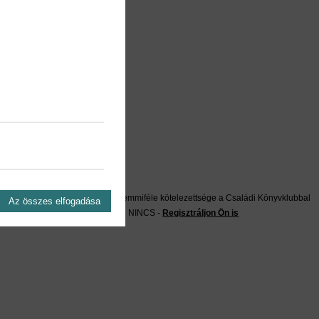
on?
Önnek semmiféle kötelezettsége a Családi Könyvklubbal
Az összes elfogadása
szemben NINCS -
Regisztráljon Ön is