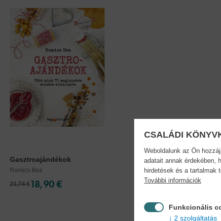
CSALÁDI KÖNYV
Weboldalunk az Ön hozzájár
Gasztroajándékok
adatait annak érdekében, h
Romics Bea
hirdetések és a tartalmak 
További információk
18,90 €
21,74 €
Funkcionális c
2 szolgáltatás