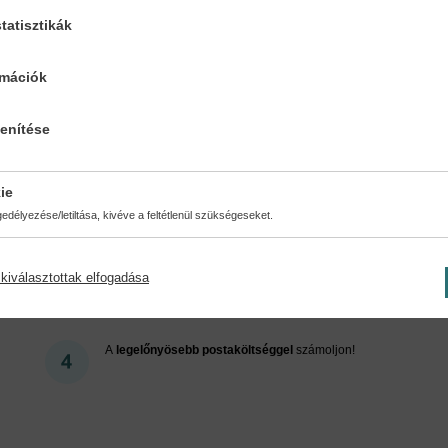
tatisztikák
Cookies
rmációk
lenítése
ért regisztráljon az oldalunk
ie
délyezése/letiltása, kivéve a feltétlenül szükségeseket.
kiválasztottak elfogadása
Kedvezmények, nyereményjátékok, bónuszok
- tegye
próbára a Könyvklub szolgáltatását Ön is!
A
legelőnyösebb postaköltséggel
számoljon!