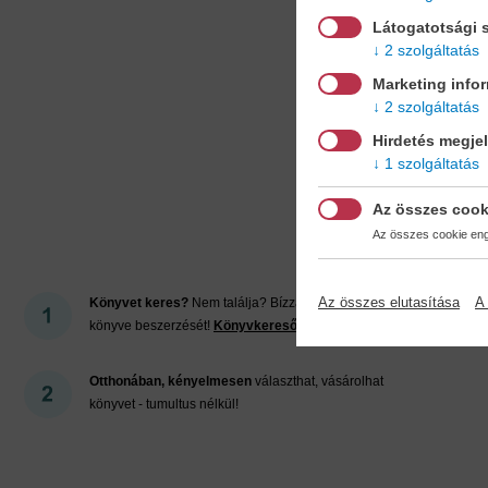
Látogatotsági s
2 szolgáltatás
Marketing info
2 szolgáltatás
Hirdetés megje
1 szolgáltatás
Mi
Az összes cook
Az összes cookie enge
Az összes elutasítása
A 
Könyvet keres?
Nem találja? Bízza ránk kedvenc
könyve beszerzését!
Könyvkereső-szolgálat
Otthonában, kényelmesen
választhat, vásárolhat
könyvet - tumultus nélkül!