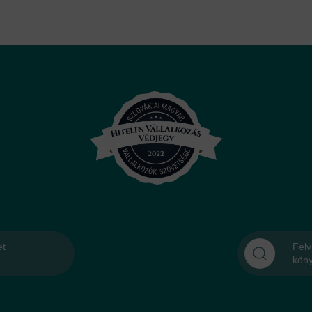
et
Felv
kön