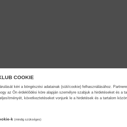
KLUB COOKIE
ulását kéri a böngészési adatainak (süti/cookie) felhasználásához. Partnere
ogy az Ön érdeklődési köre alapján személyre szabjuk a hirdetéseket és a ta
teljesítményét, következtetéseket vonjunk le a hirdetések és a tartalom köz
ookie-k
(mindig szükséges)