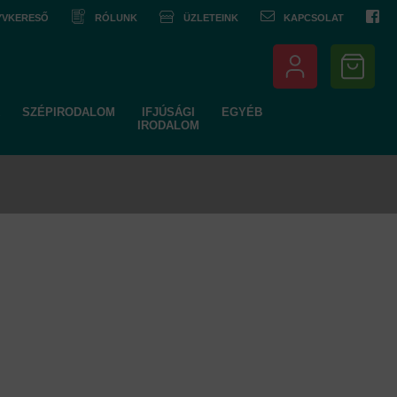
NYVKERESŐ
RÓLUNK
ÜZLETEINK
KAPCSOLAT
SZÉPIRODALOM
IFJÚSÁGI
EGYÉB
IRODALOM