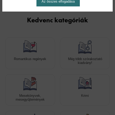
Az összes elfogadása
Kedvenc kategóriák
Romantikus regények
Még több szórakoztató
kiadvány!
Mesekönyvek,
Krimi
mesegyűjtemények