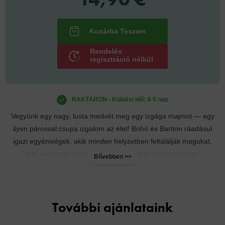
Rendelés
regisztráció nélkül
RAKTÁRON - Küldési idő: 4-5 nap
Vegyünk egy nagy, lusta medvét meg egy izgága majmot — egy
ilyen párossal csupa izgalom az élet! Bohó és Bariton ráadásul
igazi egyéniségek, akik minden helyzetben feltalálják magukat.
Tarts velük egy ágas-bokros kertbe vagy egy forgalmas...
Bővebben >>
További ajánlataink