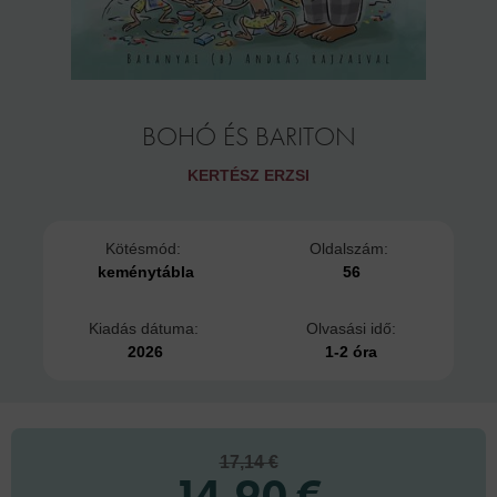
BOHÓ ÉS BARITON
KERTÉSZ ERZSI
Kötésmód:
Oldalszám:
keménytábla
56
Kiadás dátuma:
Olvasási idő:
2026
1-2 óra
17,14 €
14,90 €