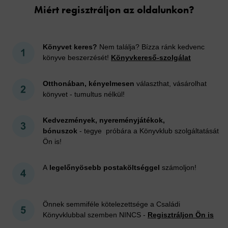
Miért regisztráljon az oldalunkon?
Könyvet keres?
Nem találja? Bízza ránk kedvenc
könyve beszerzését!
Könyvkereső-szolgálat
Otthonában, kényelmesen
választhat, vásárolhat
könyvet - tumultus nélkül!
Kedvezmények, nyereményjátékok,
bónuszok
- tegye próbára a Könyvklub szolgáltatását
Ön is!
A
legelőnyösebb postaköltséggel
számoljon!
Önnek semmiféle kötelezettsége a Családi
Könyvklubbal szemben NINCS -
Regisztráljon Ön is