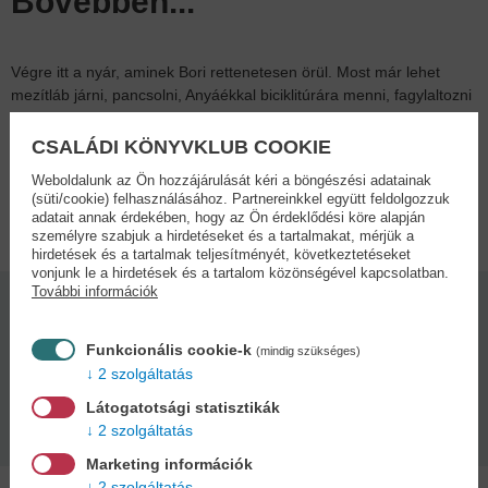
Bővebben...
Végre itt a nyár, aminek Bori rettenetesen örül. Most már lehet
mezítláb járni, pancsolni, Anyáékkal biciklitúrára menni, fagylaltozni
és sötétedésig játszani a kertben. A nyár szuperül telik, még akkor
is, ha otthon nyaral az ember! 3+
CSALÁDI KÖNYVKLUB COOKIE
Weboldalunk az Ön hozzájárulását kéri a böngészési adatainak
(süti/cookie) felhasználásához. Partnereinkkel együtt feldolgozzuk
Adatok
adatait annak érdekében, hogy az Ön érdeklődési köre alapján
személyre szabjuk a hirdetéseket és a tartalmakat, mérjük a
hirdetések és a tartalmak teljesítményét, következtetéseket
vonjunk le a hirdetések és a tartalom közönségével kapcsolatban.
További információk
Kötésmód:
Oldalszám:
puha kötés
24
Funkcionális cookie-k
(mindig szükséges)
2 szolgáltatás
Kiadás dátuma:
Látogatotsági statisztikák
2026
2 szolgáltatás
Marketing információk
2 szolgáltatás