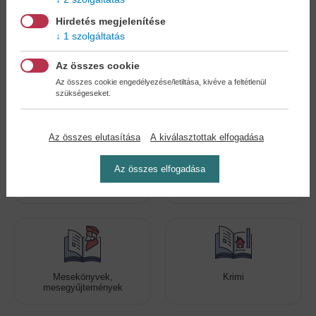
Hirdetés megjelenítése
1 szolgáltatás
Kedvenc kategóriák
Az összes cookie
Az összes cookie engedélyezése/letiltása, kivéve a feltétlenül
szükségeseket.
Az összes elutasítása
A kiválasztottak elfogadása
Az összes elfogadása
Romantikus regények
Még több szórakoztató
kiadvány!
Mesekönyvek,
Krimi
mesegyűjtemények