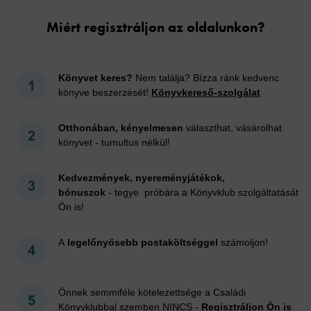
Miért regisztráljon az oldalunkon?
Könyvet keres?
Nem találja? Bízza ránk kedvenc
könyve beszerzését!
Könyvkereső-szolgálat
Otthonában, kényelmesen
választhat, vásárolhat
könyvet - tumultus nélkül!
Kedvezmények, nyereményjátékok,
bónuszok
- tegye próbára a Könyvklub szolgáltatását
Ön is!
A
legelőnyösebb postaköltséggel
számoljon!
Önnek semmiféle kötelezettsége a Családi
Könyvklubbal szemben NINCS -
Regisztráljon Ön is