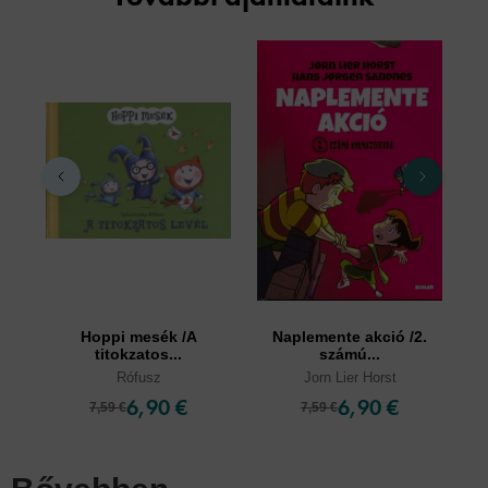
Hoppi mesék /A
Naplemente akció /2.
titokzatos...
számú...
Rófusz
Jorn Lier Horst
6,90 €
6,90 €
7,59 €
7,59 €