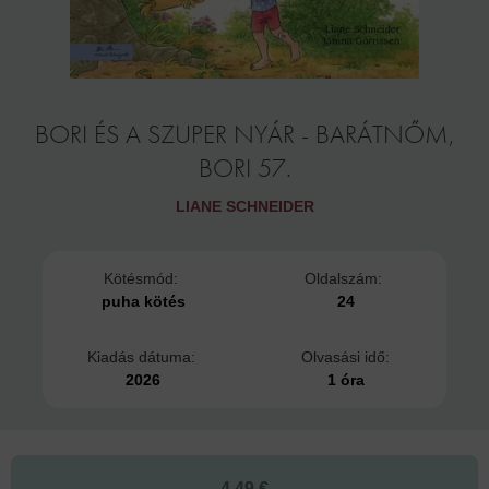
BORI ÉS A SZUPER NYÁR - BARÁTNŐM,
BORI 57.
LIANE SCHNEIDER
Kötésmód:
Oldalszám:
puha kötés
24
Kiadás dátuma:
Olvasási idő:
2026
1 óra
4,49 €