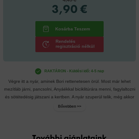
3,90 €
Rendelés
regisztráció nélkül
RAKTÁRON - Küldési idő: 4-5 nap
Végre itt a nyár, aminek Bori rettenetesen örül. Most már lehet
mezítláb járni, pancsolni, Anyáékkal biciklitúrára menni, fagylaltozni
és sötétedésig játszani a kertben. A nyár szuperül telik, még akkor
is, ha otthon...
Bővebben >>
További ajánlataink